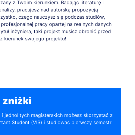
any z Twoim kierunkiem. Badając literaturę i
nalizy, pracujesz nad autorską propozycją
zystko, czego nauczysz się podczas studiów,
profesjonalnej pracy opartej na realnych danych
tytuł inżyniera, taki projekt musisz obronić przed
z kierunek swojego projektu!
 zniżki
a i jednolitych magisterskich możesz skorzystać z
tant Student (VIS) i studiować pierwszy semestr