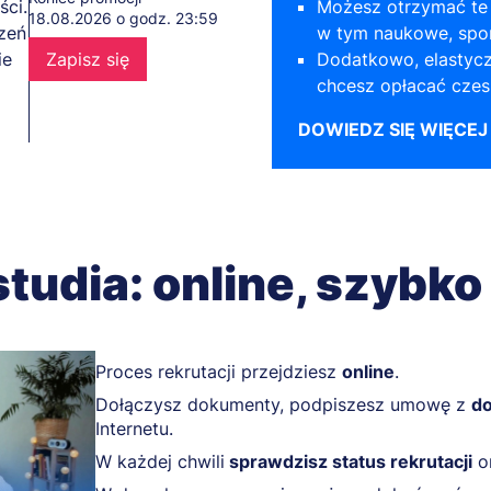
ści.
Możesz otrzymać te 
18.08.2026 o godz. 23:59
szeń
w tym naukowe, spor
ie
Zapisz się
Dodatkowo, elastycz
chcesz opłacać czes
DOWIEDZ SIĘ WIĘCEJ
studia: online, szybko
Proces rekrutacji przejdziesz
online
.
Dołączysz dokumenty, podpiszesz umowę z
do
Internetu.
W każdej chwili
sprawdzisz status rekrutacji
or