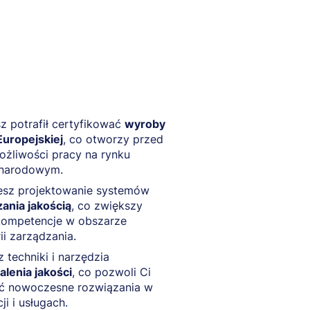
z potrafił certyfikować
wyroby
Europejskiej
, co otworzy przed
żliwości pracy na rynku
narodowym.
esz projektowanie systemów
ania jakością
, co zwiększy
kompetencje w obszarze
rii zarządzania.
 techniki i narzędzia
lenia jakości
, co pozwoli Ci
ć nowoczesne rozwiązania w
ji i usługach.