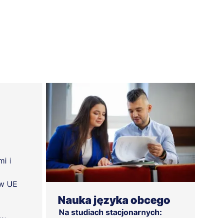
i i
 w UE
Nauka języka obcego
Na studiach stacjonarnych: