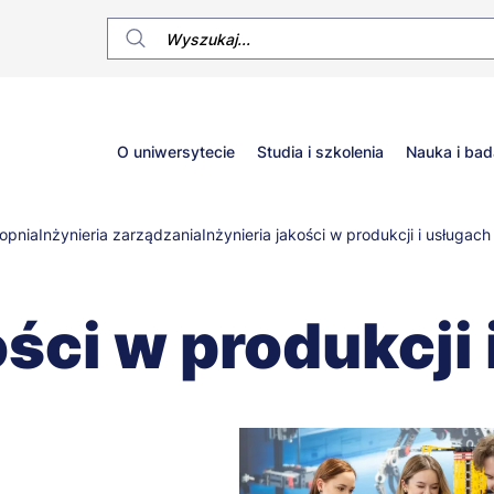
Główne
O uniwersytecie
Studia i szkolenia
Nauka i bad
menu
topnia
Inżynieria zarządzania
Inżynieria jakości w produkcji i usługach
ości w produkcji