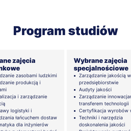
Program studiów
ne zajęcia
Wybrane zajęcia
unkowe
specjalnościowe
dzanie zasobami ludzkimi
Zarządzanie jakością w
dzanie produkcją i
przedsiębiorstwie
ami
Audyty jakości
lizacja i zarządzanie
Zarządzanie innowacjam
cią
transferem technologii
awy logistyki i
Certyfikacja wyrobów
dzania łańcuchem dostaw
Techniki i narzędzia
atyka dla inżynierów
doskonalenia jakości