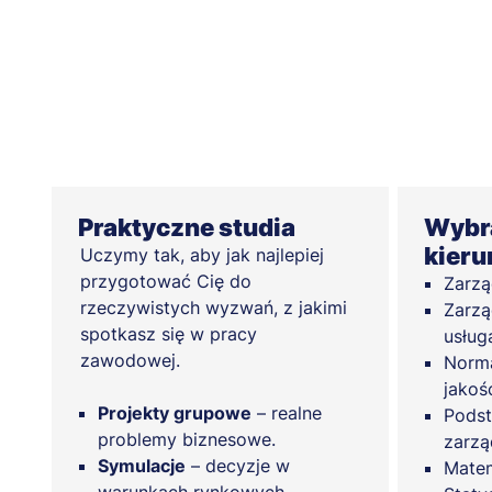
Praktyczne studia
Wybra
kier
Uczymy tak, aby jak najlepiej
przygotować Cię do
Zarzą
rzeczywistych wyzwań, z jakimi
Zarzą
spotkasz się w pracy
usług
zawodowej.
Norma
jakoś
Projekty grupowe
– realne
Podst
problemy biznesowe.
zarzą
Symulacje
– decyzje w
Matem