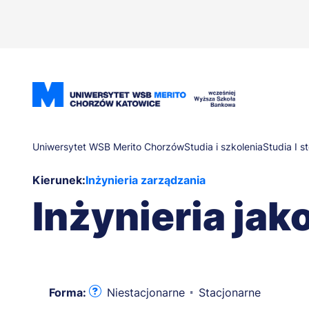
Przejdź
do
treści
Ścieżka
Uniwersytet WSB Merito Chorzów
Studia i szkolenia
Studia I s
Kierunek:
Inżynieria zarządzania
nawigacyjna
Inżynieria jak
Forma:
Niestacjonarne
Stacjonarne