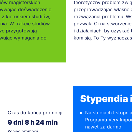
udiów magisterskich
teoretyczny problem związ
bywając doświadczenie
przeprowadzając własne a
z kierunkiem studiów,
rozwiązania problemu. Ws
nia. W trakcie studiów
pozwala Ci na stworzenie 
owe przygotowują
i działaniach. by uzyskać 
owując wymagania do
komisją. To Ty wyznaczas
Stypendia i
Czas do końca promocji
Na studiach I stopni
Programu Very Impor
9
dni
8
h
24
min
nawet za darmo.
Koniec promocji