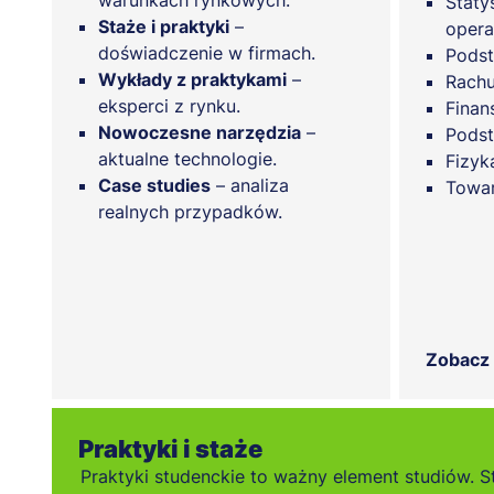
warunkach rynkowych.
Staty
Staże i praktyki
–
opera
doświadczenie w firmach.
Podst
Wykłady z praktykami
–
Rachu
eksperci z rynku.
Finan
Nowoczesne narzędzia
–
Pods
aktualne technologie.
Fizyk
Case studies
– analiza
Towa
realnych przypadków.
Zobacz
Praktyki i staże
Praktyki studenckie to ważny element studiów. S