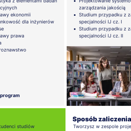
styka z elementami badań
Projektowanie system
cyjnych
zarządzania jakością
awy ekonomii
Studium przypadku z z
nkowość dla inżynierów
specjalności IJ cz. I
se
Studium przypadku z z
tawy prawa
specjalności IJ cz. II
a
roznawstwo
 program
Sposób zaliczeni
tudenci studiów
Tworzysz w zespole proje