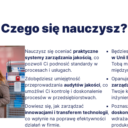
Czego się nauczysz?
Nauczysz się oceniać
praktyczne
Będzies
systemy zarządzania jakością
, co
w Unii 
pozwoli Ci podnosić standardy w
Tobą mo
procesach i usługach.
między
Zdobędziesz umiejętność
Opanuj
przeprowadzania
audytów jakości
, co
zarządz
umożliwi Ci kontrolę i doskonalenie
Twoje 
procesów w przedsiębiorstwach.
inżynie
Dowiesz się, jak zarządzać
Poznasz
innowacjami i transferem technologii
,
doskona
co wpłynie na poprawę efektywności
wdraża
działań w firmie.
produkc