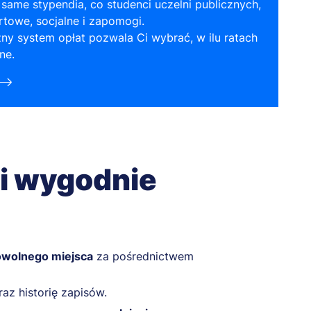
same stypendia, co studenci uczelni publicznych,
towe, socjalne i zapomogi.
ny system opłat pozwala Ci wybrać, w ilu ratach
ne.
 i wygodnie
wolnego miejsca
za pośrednictwem
az historię zapisów.