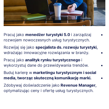
Pracuj jako
menedżer turystyki 5.0
i zarządzaj
P
rozwojem nowoczesnych usług turystycznych.
w
r
Rozwijaj się jako
specjalista ds. rozwoju turystyki,
wdrażając innowacyjne rozwiązania w branży.
R
t
Pracuj jako
analityk rynku turystycznego
i
wykorzystuj dane do przewidywania trendów.
P
t
Buduj karierę w
marketingu turystycznym i social
media, tworząc skuteczną komunikację marki.
B
t
Zdobywaj doświadczenie jako
Revenue Manager,
optymalizując ceny i ofertę usług turystycznych.