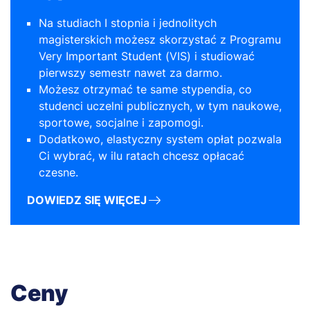
Na studiach I stopnia i jednolitych
magisterskich możesz skorzystać z Programu
Very Important Student (VIS) i studiować
pierwszy semestr nawet za darmo.
Możesz otrzymać te same stypendia, co
studenci uczelni publicznych, w tym naukowe,
sportowe, socjalne i zapomogi.
Dodatkowo, elastyczny system opłat pozwala
Ci wybrać, w ilu ratach chcesz opłacać
czesne.
DOWIEDZ SIĘ WIĘCEJ
Ceny