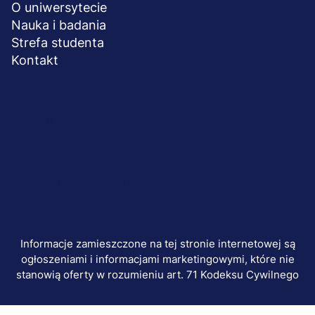
O uniwersytecie
Nauka i badania
Strefa studenta
Kontakt
Menu
© 2026 UWSB Merito
stopka-
Ochrona danych osobowych
Ochrona osób małoletnich
dodatkowe
Polityka plików "cookies"
Informacje zamieszczone na tej stronie internetowej są
ogłoszeniami i informacjami marketingowymi, które nie
stanowią oferty w rozumieniu art. 71 Kodeksu Cywilnego