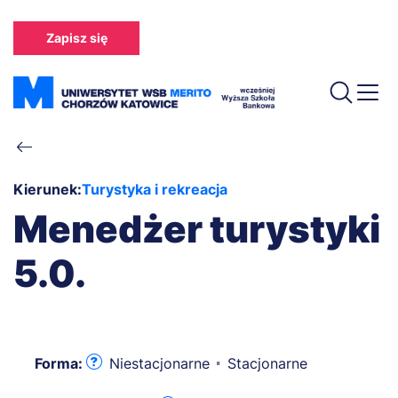
Przejdź
do
Zapisz się
treści
Ścieżka
nawigacyjna
Kierunek:
Turystyka i rekreacja
Menedżer turystyki
5.0.
Forma:
Niestacjonarne
Stacjonarne