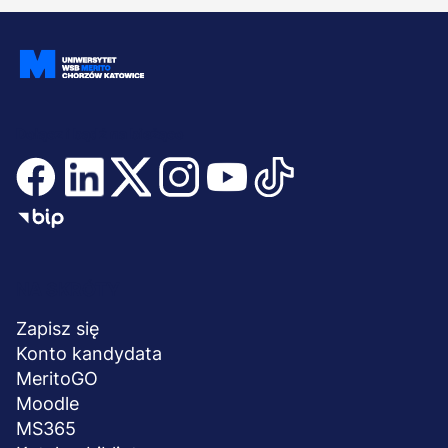
Dołącz i bądź na bieżąco
Menu
NA SKRÓTY
stopka
Zapisz się
Konto kandydata
MeritoGO
Moodle
MS365