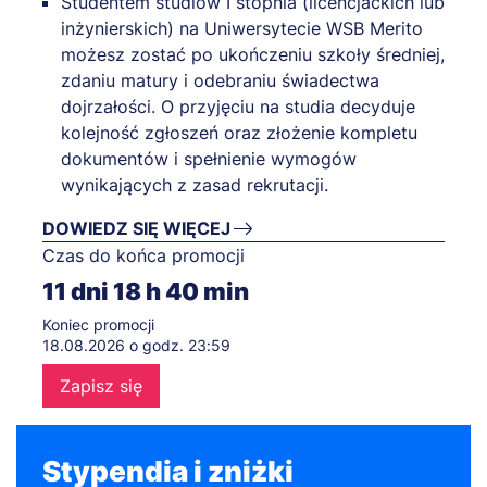
Studentem studiów I stopnia (licencjackich lub
inżynierskich) na Uniwersytecie WSB Merito
możesz zostać po ukończeniu szkoły średniej,
zdaniu matury i odebraniu świadectwa
dojrzałości. O przyjęciu na studia decyduje
kolejność zgłoszeń oraz złożenie kompletu
dokumentów i spełnienie wymogów
wynikających z zasad rekrutacji.
DOWIEDZ SIĘ WIĘCEJ
Czas do końca promocji
11
dni
18
h
40
min
Koniec promocji
18.08.2026 o godz. 23:59
Zapisz się
Stypendia i zniżki