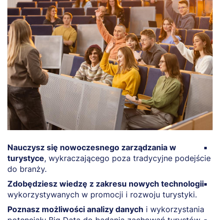
Nauczysz się nowoczesnego zarządzania w
N
turystyce
, wykraczającego poza tradycyjne podejście
p
do branży.
p
Zdobędziesz wiedzę z zakresu nowych technologii
Z
wykorzystywanych w promocji i rozwoju turystyki.
in
r
Poznasz możliwości analizy danych
i wykorzystania