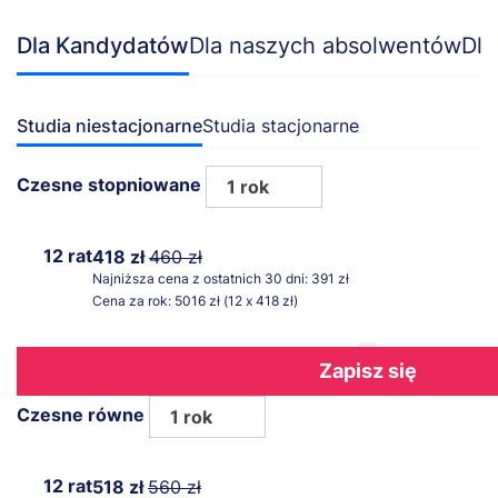
Dla Kandydatów
Dla naszych absolwentów
Dla
Studia niestacjonarne
Studia stacjonarne
Czesne stopniowane
1 rok
12 rat
418 zł
460 zł
Najniższa cena z ostatnich 30 dni: 391 zł
Cena za rok: 5016 zł (12 x 418 zł)
Zapisz się
Czesne równe
1 rok
12 rat
518 zł
560 zł