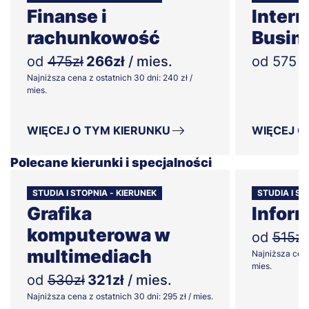
Finanse i
Intern
rachunkowość
Busin
od
475zł
266zł
/ mies.
od 575 zł
Najniższa cena z ostatnich 30 dni: 240 zł /
mies.
WIĘCEJ O TYM KIERUNKU
WIĘCEJ O
Polecane kierunki i specjalności
STUDIA I STOPNIA - KIERUNEK
STUDIA I ST
Grafika
Infor
komputerowa w
od
515zł
multimediach
Najniższa cena
mies.
od
530zł
321zł
/ mies.
Najniższa cena z ostatnich 30 dni: 295 zł / mies.