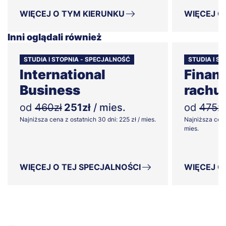
WIĘCEJ O TYM KIERUNKU
WIĘCEJ O
Inni oglądali również
STUDIA I STOPNIA - SPECJALNOŚĆ
STUDIA I ST
International
Finans
Business
rachu
od
460zł
251zł
/ mies.
od
475zł
Najniższa cena z ostatnich 30 dni: 225 zł / mies.
Najniższa cena
mies.
WIĘCEJ O TEJ SPECJALNOŚCI
WIĘCEJ O