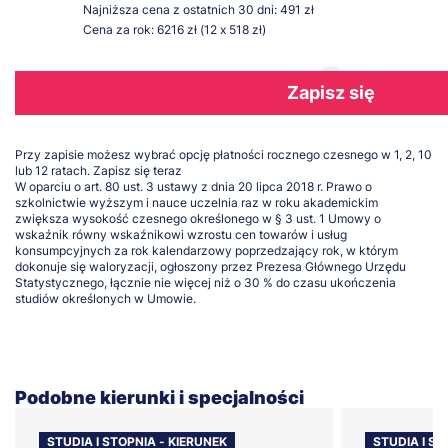
Najniższa cena z ostatnich 30 dni: 491 zł
Cena za rok: 6216 zł (12 x 518 zł)
Zapisz się
Przy zapisie możesz wybrać opcję płatności rocznego czesnego w 1, 2, 10
lub 12 ratach.
Zapisz się teraz
W oparciu o art. 80 ust. 3 ustawy z dnia 20 lipca 2018 r. Prawo o
szkolnictwie wyższym i nauce uczelnia raz w roku akademickim
zwiększa wysokość czesnego określonego w § 3 ust. 1 Umowy o
wskaźnik równy wskaźnikowi wzrostu cen towarów i usług
konsumpcyjnych za rok kalendarzowy poprzedzający rok, w którym
dokonuje się waloryzacji, ogłoszony przez Prezesa Głównego Urzędu
Statystycznego, łącznie nie więcej niż o 30 % do czasu ukończenia
studiów określonych w Umowie.
Podobne kierunki i specjalności
STUDIA I STOPNIA - KIERUNEK
STUDIA I S