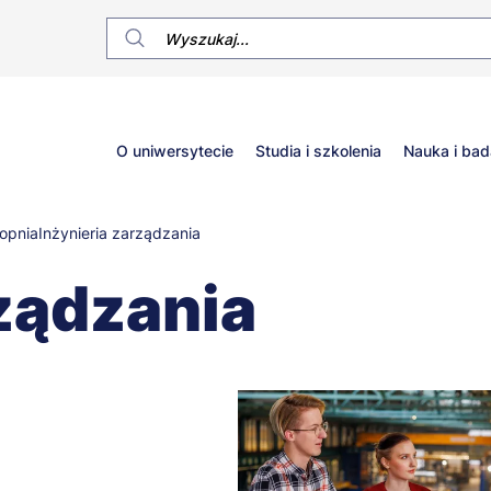
Główne
O uniwersytecie
Studia i szkolenia
Nauka i bad
menu
topnia
Inżynieria zarządzania
rządzania