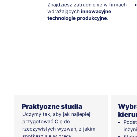
Znajdziesz zatrudnienie w firmach
wdrażających
innowacyjne
technologie produkcyjne
.
Praktyczne studia
Wybra
kier
Uczymy tak, aby jak najlepiej
przygotować Cię do
Podst
rzeczywistych wyzwań, z jakimi
inżyn
spotkasz się w pracy
Staty