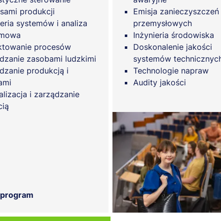
sami produkcji
Emisja zanieczyszczeń
ieria systemów i analiza
przemysłowych
emowa
Inżynieria środowiska
ktowanie procesów
Doskonalenie jakości
dzanie zasobami ludzkimi
systemów technicznyc
dzanie produkcją i
Technologie napraw
ami
Audity jakości
lizacja i zarządzanie
cią
 program