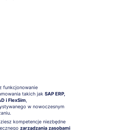
z funkcjonowanie
amowania takich jak
SAP ERP,
D i FlexSim
,
ystywanego w nowoczesnym
aniu.
ziesz kompetencje niezbędne
tecznego
zarządzania zasobami