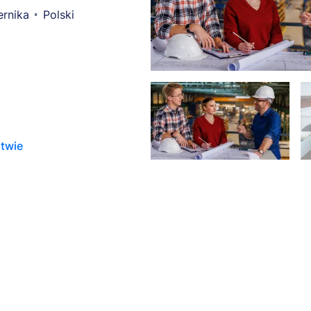
ernika
Polski
stwie