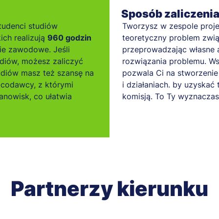
Sposób zaliczeni
tudenci studiów
Tworzysz w zespole proje
ich realizują
960 godzin
teoretyczny problem związ
ie zawodowe. Jeśli
przeprowadzając własne a
diów, możesz zaliczyć
rozwiązania problemu. Ws
tudiów masz też szansę na
pozwala Ci na stworzenie 
acodawcy, z którymi
i działaniach. by uzyskać 
nowisk, co ułatwia
komisją. To Ty wyznaczas
Partnerzy kierunku