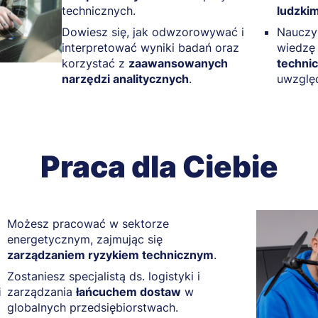
technicznych.
ludzkim
Dowiesz się, jak odwzorowywać i
Nauczys
interpretować wyniki badań oraz
wiedzę 
korzystać z
zaawansowanych
techni
narzędzi analitycznych
.
uwzględ
Praca dla Ciebie
Możesz pracować w sektorze
energetycznym, zajmując się
zarządzaniem ryzykiem technicznym
.
Zostaniesz specjalistą ds. logistyki i
i
zarządzania
łańcuchem dostaw
w
globalnych przedsiębiorstwach.