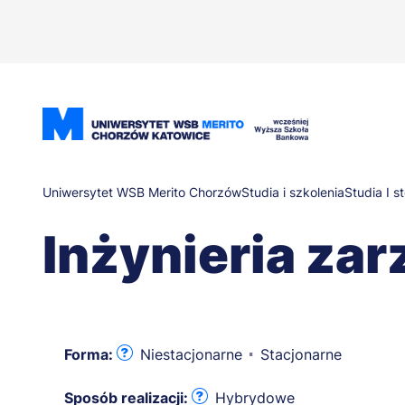
Przejdź
do
treści
Ścieżka
Uniwersytet WSB Merito Chorzów
Studia i szkolenia
Studia I s
Inżynieria za
nawigacyjna
Forma:
Niestacjonarne
Stacjonarne
Sposób realizacji:
Hybrydowe