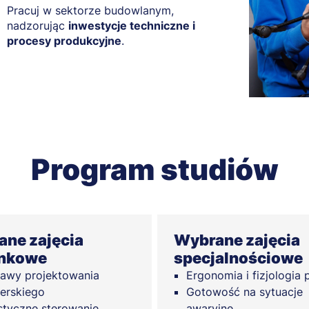
Pracuj w sektorze budowlanym,
nadzorując
inwestycje techniczne i
procesy produkcyjne
.
Program studiów
ne zajęcia
Wybrane zajęcia
unkowe
specjalnościowe
awy projektowania
Ergonomia i fizjologia 
ierskiego
Gotowość na sytuacje
styczne sterowanie
awaryjne