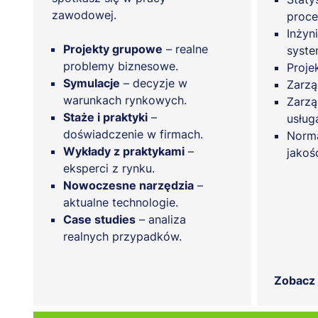
zawodowej.
proce
Inżyn
Projekty grupowe
– realne
syst
problemy biznesowe.
Proje
Symulacje
– decyzje w
Zarzą
warunkach rynkowych.
Zarzą
Staże i praktyki
–
usług
doświadczenie w firmach.
Norma
Wykłady z praktykami
–
jakoś
eksperci z rynku.
Nowoczesne narzędzia
–
aktualne technologie.
Case studies
– analiza
realnych przypadków.
Zobacz