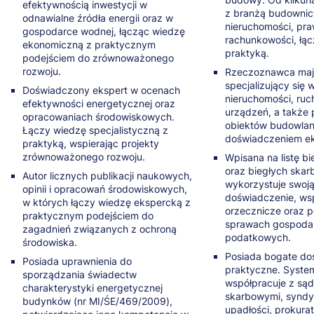
efektywnością inwestycji w
z branżą budownic
odnawialne źródła energii oraz w
nieruchomości, pra
gospodarce wodnej, łącząc wiedzę
rachunkowości, łą
ekonomiczną z praktycznym
praktyką.
podejściem do zrównoważonego
rozwoju.
Rzeczoznawca ma
specjalizujący się 
Doświadczony ekspert w ocenach
nieruchomości, ruc
efektywności energetycznej oraz
urządzeń, a także 
opracowaniach środowiskowych.
obiektów budowlan
Łączy wiedzę specjalistyczną z
doświadczeniem ek
praktyką, wspierając projekty
zrównoważonego rozwoju.
Wpisana na listę b
oraz biegłych skar
Autor licznych publikacji naukowych,
wykorzystuje swoją
opinii i opracowań środowiskowych,
doświadczenie, ws
w których łączy wiedzę ekspercką z
orzecznicze oraz 
praktycznym podejściem do
sprawach gospodar
zagadnień związanych z ochroną
podatkowych.
środowiska.
Posiada bogate do
Posiada uprawnienia do
praktyczne. Syste
sporządzania świadectw
współpracuje z są
charakterystyki energetycznej
skarbowymi, synd
budynków (nr MI/ŚE/469/2009),
upadłości, prokuratu