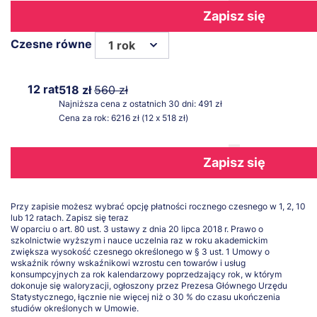
Zapisz się
Czesne równe
1 rok
12 rat
518 zł
560 zł
Najniższa cena z ostatnich 30 dni: 491 zł
Cena za rok: 6216 zł (12 x 518 zł)
Zapisz się
Przy zapisie możesz wybrać opcję płatności rocznego czesnego w 1, 2, 10
lub 12 ratach.
Zapisz się teraz
W oparciu o art. 80 ust. 3 ustawy z dnia 20 lipca 2018 r. Prawo o
szkolnictwie wyższym i nauce uczelnia raz w roku akademickim
zwiększa wysokość czesnego określonego w § 3 ust. 1 Umowy o
wskaźnik równy wskaźnikowi wzrostu cen towarów i usług
konsumpcyjnych za rok kalendarzowy poprzedzający rok, w którym
dokonuje się waloryzacji, ogłoszony przez Prezesa Głównego Urzędu
Statystycznego, łącznie nie więcej niż o 30 % do czasu ukończenia
studiów określonych w Umowie.