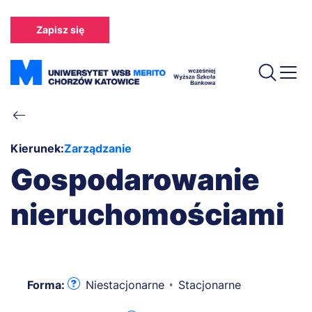
Przejdź
do
Zapisz się
treści
Ścieżka
nawigacyjna
Kierunek:
Zarządzanie
Gospodarowanie
nieruchomościami
Forma:
Niestacjonarne
Stacjonarne