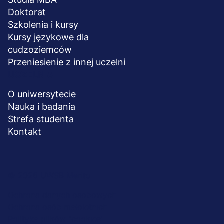
Doktorat
Szkolenia i kursy
Kursy językowe dla
cudzoziemców
Przeniesienie z innej uczelni
UCZELNIA
O uniwersytecie
Nauka i badania
Strefa studenta
Kontakt
Menu
© 2026 UWSB Merito
stopka-
Ochrona danych osobowych
Ochrona osób małoletnich
dodatkowe
Polityka plików "cookies"