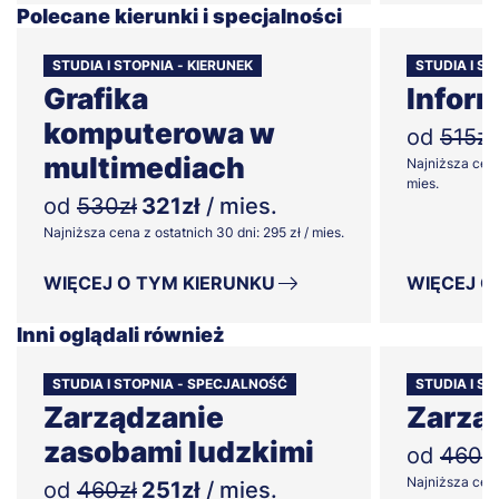
Polecane kierunki i specjalności
STUDIA I STOPNIA - KIERUNEK
STUDIA I ST
Grafika
Infor
komputerowa w
od
515zł
multimediach
Najniższa cena
mies.
od
530zł
321zł
/ mies.
Najniższa cena z ostatnich 30 dni: 295 zł / mies.
WIĘCEJ O TYM KIERUNKU
WIĘCEJ O
Inni oglądali również
STUDIA I STOPNIA - SPECJALNOŚĆ
STUDIA I ST
Zarządzanie
Zarzą
zasobami ludzkimi
od
460z
Najniższa cena 
od
460zł
251zł
/ mies.