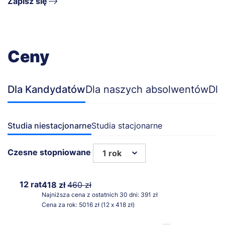
Zapisz się
Ceny
Dla Kandydatów
Dla naszych absolwentów
Dla
Studia niestacjonarne
Studia stacjonarne
Czesne stopniowane
1 rok
12 rat
418 zł
460 zł
Najniższa cena z ostatnich 30 dni: 391 zł
Cena za rok: 5016 zł (12 x 418 zł)