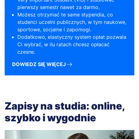
pierwszy semestr nawet za darmo.
Możesz otrzymać te same stypendia, co
studenci uczelni publicznych, w tym naukowe,
sportowe, socjalne i zapomogi.
Dodatkowo, elastyczny system opłat pozwala
Ci wybrać, w ilu ratach chcesz opłacać
czesne.
DOWIEDZ SIĘ WIĘCEJ
Zapisy na studia: online,
szybko i wygodnie