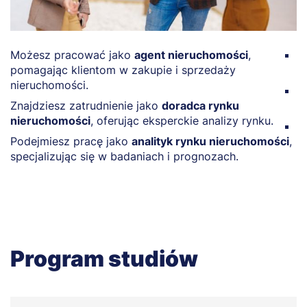
Możesz pracować jako
agent nieruchomości
,
Z
pomagając klientom w zakupie i sprzedaży
z
nieruchomości.
M
Znajdziesz zatrudnienie jako
doradca rynku
p
nieruchomości
, oferując eksperckie analizy rynku.
O
Podejmiesz pracę jako
analityk rynku nieruchomości
,
z
specjalizując się w badaniach i prognozach.
b
Program studiów