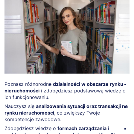
Poznasz różnorodne
działalności w obszarze rynku
O
nieruchomości
i zdobędziesz podstawową wiedzę o
d
ich funkcjonowaniu.
tr
Nauczysz się
analizowania sytuacji oraz transakcji na
N
rynku nieruchomości
, co zwiększy Twoje
n
kompetencje zawodowe.
st
Zdobędziesz wiedzę o
formach zarządzania i
Z