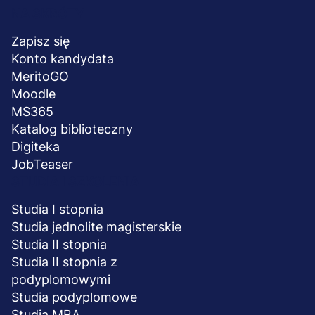
Menu
NA SKRÓTY
stopka
Zapisz się
Konto kandydata
MeritoGO
Moodle
MS365
Katalog biblioteczny
Digiteka
JobTeaser
STUDIA I SZKOLENIA
Studia I stopnia
Studia jednolite magisterskie
Studia II stopnia
Studia II stopnia z
podyplomowymi
Studia podyplomowe
Studia MBA