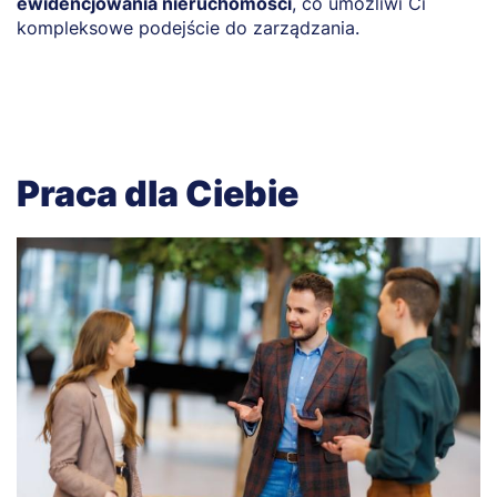
ewidencjowania nieruchomości
, co umożliwi Ci
n
kompleksowe podejście do zarządzania.
z
Praca dla Ciebie