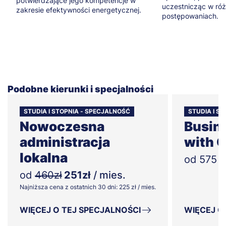
potwierdzające jego kompetencje w
uczestnicząc w ró
zakresie efektywności energetycznej.
postępowaniach.
Podobne kierunki i specjalności
STUDIA I STOPNIA - SPECJALNOŚĆ
STUDIA I S
Nowoczesna
Busin
administracja
with 
lokalna
od 575 zł
od
460zł
251zł
/ mies.
Najniższa cena z ostatnich 30 dni: 225 zł / mies.
WIĘCEJ O TEJ SPECJALNOŚCI
WIĘCEJ O