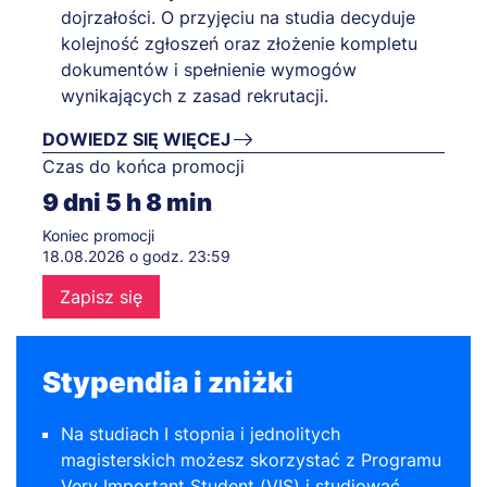
dojrzałości. O przyjęciu na studia decyduje
kolejność zgłoszeń oraz złożenie kompletu
dokumentów i spełnienie wymogów
wynikających z zasad rekrutacji.
DOWIEDZ SIĘ WIĘCEJ
Czas do końca promocji
9
dni
5
h
8
min
Koniec promocji
18.08.2026 o godz. 23:59
Zapisz się
Stypendia i zniżki
Na studiach I stopnia i jednolitych
magisterskich możesz skorzystać z Programu
Very Important Student (VIS) i studiować