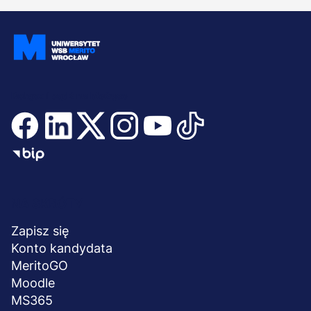
Dołącz i bądź na bieżąco
Menu
NA SKRÓTY
stopka
Zapisz się
Konto kandydata
MeritoGO
Moodle
MS365