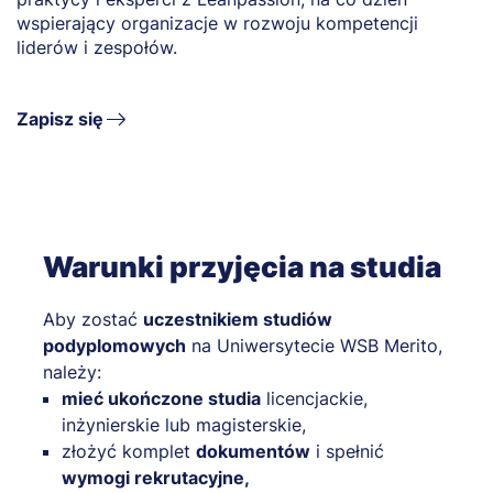
D
wspierający organizacje w rozwoju kompetencji
o
liderów i zespołów.
c
Zapisz się
Warunki przyjęcia na studia
Aby zostać
uczestnikiem studiów
podyplomowych
na Uniwersytecie WSB Merito,
należy:
mieć ukończone studia
licencjackie,
inżynierskie lub magisterskie,
złożyć komplet
dokumentów
i spełnić
wymogi rekrutacyjne,