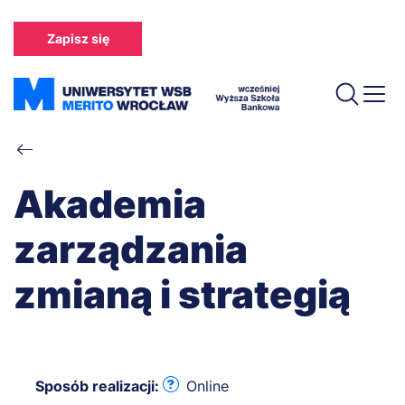
Przejdź
do
Zapisz się
treści
Ścieżka
nawigacyjna
Akademia
zarządzania
zmianą i strategią
Sposób realizacji:
Online