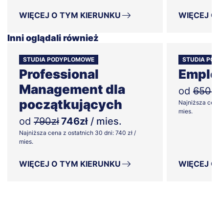
WIĘCEJ O TYM KIERUNKU
WIĘCEJ O
Inni oglądali również
STUDIA PODYPLOMOWE
STUDIA PO
Professional
Emplo
Management dla
od
650zł
początkujących
Najniższa cena
mies.
od
790zł
746zł
/ mies.
Najniższa cena z ostatnich 30 dni: 740 zł /
mies.
WIĘCEJ O TYM KIERUNKU
WIĘCEJ O