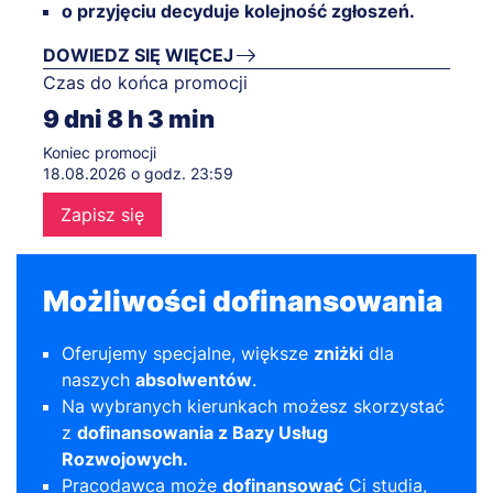
o przyjęciu decyduje kolejność zgłoszeń.
DOWIEDZ SIĘ WIĘCEJ
Czas do końca promocji
9
dni
8
h
3
min
Koniec promocji
18.08.2026 o godz. 23:59
Zapisz się
Możliwości dofinansowania
Oferujemy specjalne, większe
zniżki
dla
naszych
absolwentów
.
Na wybranych kierunkach możesz skorzystać
z
dofinansowania z Bazy Usług
Rozwojowych.
Pracodawca może
dofinansować
Ci studia,