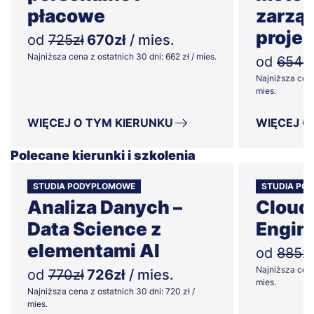
płacowe
zarzą
proje
od
725zł
670zł
/ mies.
Najniższa cena z ostatnich 30 dni: 662 zł / mies.
od
654zł
Najniższa cena
mies.
WIĘCEJ O TYM KIERUNKU
WIĘCEJ O
Polecane kierunki i szkolenia
STUDIA PODYPLOMOWE
STUDIA PO
Analiza Danych –
Cloud
Data Science z
Engin
elementami AI
od
885zł
Najniższa cena
od
770zł
726zł
/ mies.
mies.
Najniższa cena z ostatnich 30 dni: 720 zł /
mies.