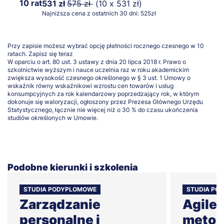
10 rat
531 zł
575 zł
(10 x 531 zł)
Najniższa cena z ostatnich 30 dni: 525zł
Przy zapisie możesz wybrać opcję płatności rocznego czesnego w 10
ratach.
Zapisz się teraz
W oparciu o art. 80 ust. 3 ustawy z dnia 20 lipca 2018 r. Prawo o
szkolnictwie wyższym i nauce uczelnia raz w roku akademickim
zwiększa wysokość czesnego określonego w § 3 ust. 1 Umowy o
wskaźnik równy wskaźnikowi wzrostu cen towarów i usług
konsumpcyjnych za rok kalendarzowy poprzedzający rok, w którym
dokonuje się waloryzacji, ogłoszony przez Prezesa Głównego Urzędu
Statystycznego, łącznie nie więcej niż o 30 % do czasu ukończenia
studiów określonych w Umowie.
Podobne kierunki i szkolenia
STUDIA PODYPLOMOWE
STUDIA PO
Zarządzanie
Agile 
personalne i
metod