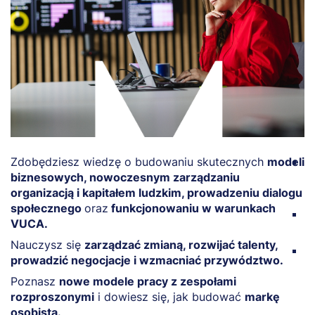
Zdobędziesz wiedzę o budowaniu skutecznych
modeli
Z
biznesowych, nowoczesnym zarządzaniu
w
organizacją i kapitałem ludzkim, prowadzeniu dialogu
s
społecznego
oraz
funkcjonowaniu w warunkach
B
VUCA.
l
Nauczysz się
zarządzać zmianą, rozwijać talenty,
Z
prowadzić negocjacje i wzmacniać przywództwo.
t
Poznasz
nowe modele pracy z zespołami
w
rozproszonymi
i dowiesz się, jak budować
markę
s
osobistą.