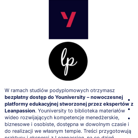
W ramach studiów podyplomowych otrzymasz
Z
bezpłatny dostęp do Youniversity
– nowoczesnej
k
platformy edukacyjnej stworzonej przez ekspertów z
ś
Leanpassion
. Youniversity to biblioteka materiałów
wideo rozwijających kompetencje menedżerskie,
p
biznesowe i osobiste, dostępna w dowolnym czasie i
u
do realizacji we własnym tempie. Treści przygotowują
praktycy i eksperci z Leanpassion, na co dzień