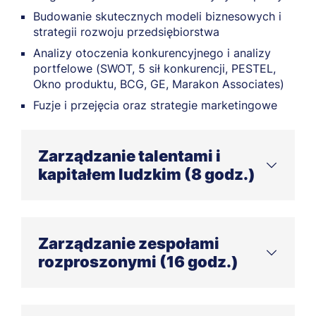
Budowanie skutecznych modeli biznesowych i
strategii rozwoju przedsiębiorstwa
Analizy otoczenia konkurencyjnego i analizy
portfelowe (SWOT, 5 sił konkurencji, PESTEL,
Okno produktu, BCG, GE, Marakon Associates)
Fuzje i przejęcia oraz strategie marketingowe
Zarządzanie talentami i
kapitałem ludzkim (8 godz.)
Megatrendy HR
Procesy zarządzania kapitałem ludzkim
Zarządzanie zespołami
rozproszonymi (16 godz.)
Umiejętności menedżerskie i interpersonalne w
zarządzaniu zespołami
Jak znaleźć i oszlifować diament – czyli talenty
Teoria dotyczącą zarządzania zespołami
organizacji