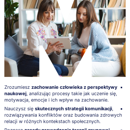
Zrozumiesz
zachowanie człowieka z perspektywy
R
naukowej
, analizując procesy takie jak uczenie się,
p
motywacja, emocje i ich wpływ na zachowanie.
b
Nauczysz się
skutecznych strategii komunikacji
,
Z
rozwiązywania konfliktów oraz budowania zdrowych
z
relacji w różnych kontekstach społecznych.
t