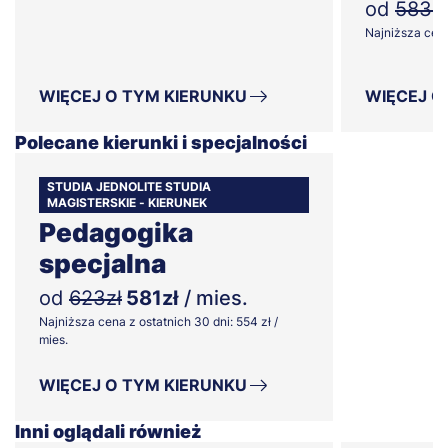
od
583zł
Najniższa cena 
WIĘCEJ O TYM KIERUNKU
WIĘCEJ O
Polecane kierunki i specjalności
STUDIA JEDNOLITE STUDIA
MAGISTERSKIE - KIERUNEK
Pedagogika
specjalna
od
623zł
581zł
/ mies.
Najniższa cena z ostatnich 30 dni: 554 zł /
mies.
WIĘCEJ O TYM KIERUNKU
Inni oglądali również