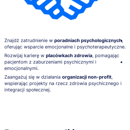
Znajdź zatrudnienie w
poradniach psychologicznych
,
O
oferując wsparcie emocjonalne i psychoterapeutyczne.
d
p
Rozwijaj karierę w
placówkach zdrowia
, pomagając
pacjentom z zaburzeniami psychicznymi i
P
emocjonalnymi.
t
p
Zaangażuj się w działania
organizacji non-profit
,
wspierając projekty na rzecz zdrowia psychicznego i
integracji społecznej.