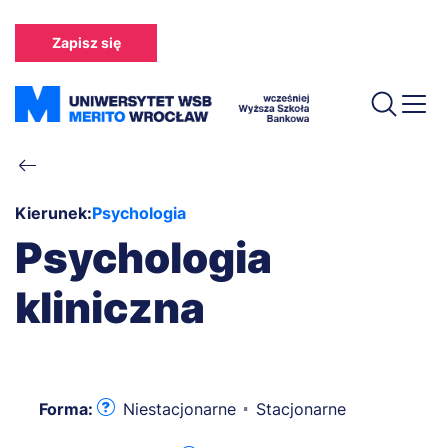
Przejdź
do
Zapisz się
treści
Ścieżka
nawigacyjna
Kierunek:
Psychologia
Psychologia
kliniczna
Forma:
Niestacjonarne
Stacjonarne