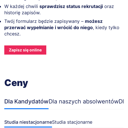
W każdej chwili
sprawdzisz status rekrutacji
oraz
historię zapisów.
Twój formularz będzie zapisywany –
możesz
przerwać wypełnianie i wrócić do niego
, kiedy tylko
chcesz.
Zapisz się online
Ceny
Dla Kandydatów
Dla naszych absolwentów
Dla
Studia niestacjonarne
Studia stacjonarne