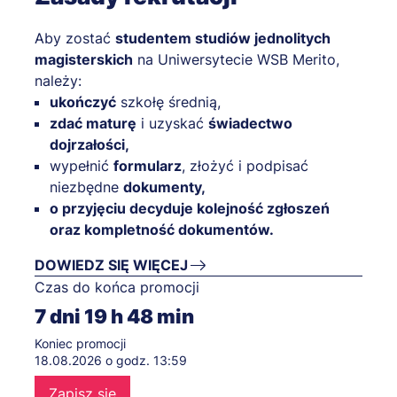
Aby zostać
studentem studiów jednolitych
magisterskich
na Uniwersytecie WSB Merito,
należy:
ukończyć
szkołę średnią,
zdać maturę
i uzyskać
świadectwo
dojrzałości,
wypełnić
formularz
, złożyć i podpisać
niezbędne
dokumenty,
o przyjęciu decyduje kolejność zgłoszeń
oraz kompletność dokumentów.
DOWIEDZ SIĘ WIĘCEJ
Czas do końca promocji
7
dni
19
h
48
min
Koniec promocji
18.08.2026 o godz. 13:59
Zapisz się