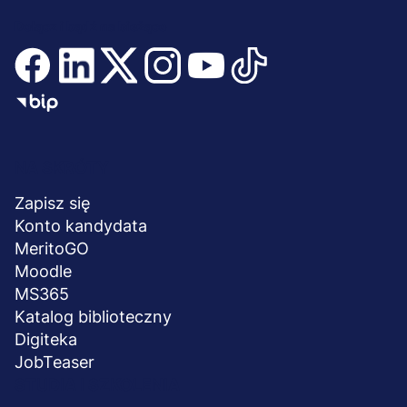
Dołącz i bądź na bieżąco
Menu
NA SKRÓTY
stopka
Zapisz się
Konto kandydata
MeritoGO
Moodle
MS365
Katalog biblioteczny
Digiteka
JobTeaser
STUDIA I SZKOLENIA