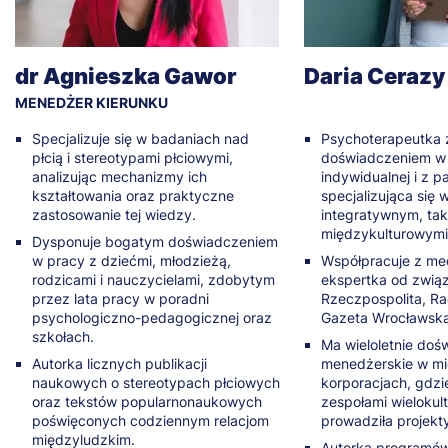
dr Agnieszka Gawor
Daria Cerazy
MENEDŻER KIERUNKU
Specjalizuje się w badaniach nad
Psychoterapeutka z
płcią i stereotypami płciowymi,
doświadczeniem w
analizując mechanizmy ich
indywidualnej i z p
kształtowania oraz praktyczne
specjalizująca się 
zastosowanie tej wiedzy.
integratywnym, tak
międzykulturowymi
Dysponuje bogatym doświadczeniem
w pracy z dziećmi, młodzieżą,
Współpracuje z med
rodzicami i nauczycielami, zdobytym
ekspertka od związ
przez lata pracy w poradni
Rzeczpospolita, Ra
psychologiczno-pedagogicznej oraz
Gazeta Wrocławska
szkołach.
Ma wieloletnie doś
Autorka licznych publikacji
menedżerskie w m
naukowych o stereotypach płciowych
korporacjach, gdzi
oraz tekstów popularnonaukowych
zespołami wielokul
poświęconych codziennym relacjom
prowadziła projekty
międzyludzkim.
Autorka programów 