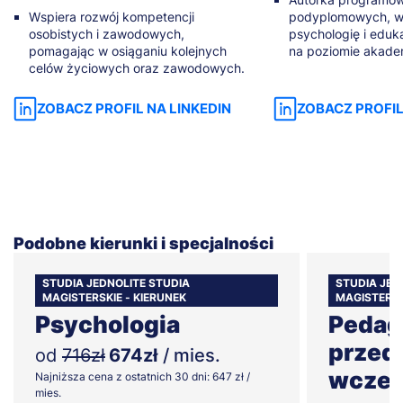
Wspiera rozwój kompetencji
podyplomowych, w
osobistych i zawodowych,
psychologię i eduk
pomagając w osiąganiu kolejnych
na poziomie akade
celów życiowych oraz zawodowych.
ZOBACZ PROFIL NA LINKEDIN
ZOBACZ PROFIL
Podobne kierunki i specjalności
STUDIA JEDNOLITE STUDIA
STUDIA JED
MAGISTERSKIE - KIERUNEK
MAGISTERSK
Psychologia
Pedag
przeds
od
716zł
674zł
/ mies.
wczes
Najniższa cena z ostatnich 30 dni: 647 zł /
mies.