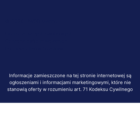
Menu
© 2026 UWSB Merito
stopka-
Ochrona danych osobowych
Ochrona osób małoletnich
dodatkowe
Polityka plików "cookies"
Informacje zamieszczone na tej stronie internetowej są
ogłoszeniami i informacjami marketingowymi, które nie
stanowią oferty w rozumieniu art. 71 Kodeksu Cywilnego