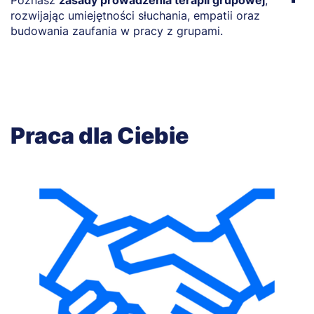
Poznasz
zasady prowadzenia terapii grupowej
,
O
rozwijając umiejętności słuchania, empatii oraz
p
budowania zaufania w pracy z grupami.
w
Praca dla Ciebie