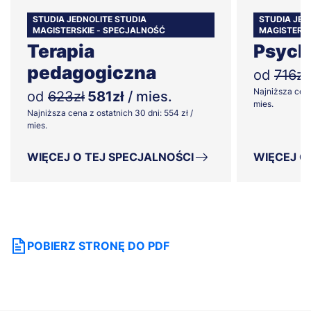
STUDIA JEDNOLITE STUDIA
STUDIA JED
MAGISTERSKIE - SPECJALNOŚĆ
MAGISTERSK
Terapia
Psych
pedagogiczna
od
716zł
Najniższa cena
od
623zł
581zł
/ mies.
mies.
Najniższa cena z ostatnich 30 dni: 554 zł /
mies.
WIĘCEJ O TEJ SPECJALNOŚCI
WIĘCEJ O
POBIERZ STRONĘ DO PDF