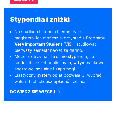
Stypendia i zniżki
Na studiach I stopnia i jednolitych
magisterskich możesz skorzystać z Programu
Very Important Student
(VIS) i studiować
pierwszy semestr nawet za darmo.
Możesz otrzymać te same stypendia, co
studenci uczelni publicznych, w tym naukowe,
sportowe, socjalne i zapomogi.
Elastyczny system opłat pozwala Ci wybrać,
w ilu ratach chcesz opłacać czesne.
DOWIEDZ SIĘ WIĘCEJ