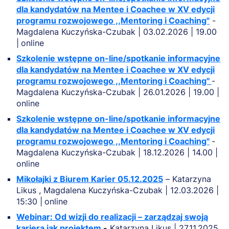
dla kandydatów na Mentee i Coachee w XV edycji
programu rozwojowego ,,Mentoring i Coaching"
-
Magdalena Kuczyńska-Czubak | 03.02.2026 | 19.00
|
online
Szkolenie wstępne on-line/spotkanie informacyjne
dla kandydatów na Mentee i Coachee w XV edycji
programu rozwojowego ,,Mentoring i Coaching"
-
Magdalena Kuczyńska-Czubak | 26.01.2026 | 19.00 |
online
Szkolenie wstępne on-line/spotkanie informacyjne
dla kandydatów na Mentee i Coachee w XV edycji
programu rozwojowego ,,Mentoring i Coaching"
-
Magdalena Kuczyńska-Czubak | 18.12.2026 | 14.00 |
online
Mikołajki z Biurem Karier 05.12.2025
– Katarzyna
Likus , Magdalena Kuczyńska-Czubak | 12.03.2026 |
15:30 |
online
Webinar: Od wizji do realizacji – zarządzaj swoją
karierą jak projektem
-
Katarzyna Likus | 27.11.2025