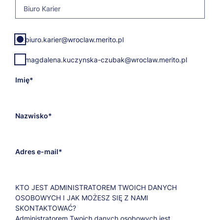
Biuro Karier
E-
biuro.karier@wroclaw.merito.pl
mail
adresata
magdalena.kuczynska-czubak@wroclaw.merito.pl
Imię
Nazwisko
Adres e-mail
KTO JEST ADMINISTRATOREM TWOICH DANYCH
OSOBOWYCH I JAK MOŻESZ SIĘ Z NAMI
SKONTAKTOWAĆ?
Administratorem Twoich danych osobowych jest