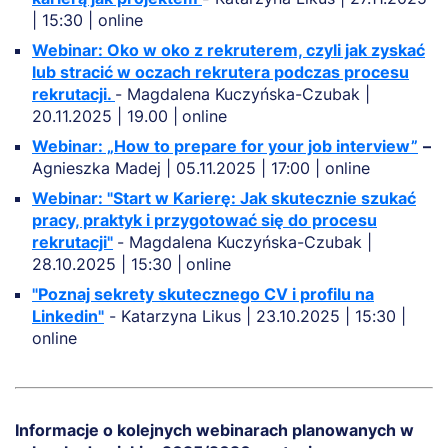
| 15:30 | online
Webinar: Oko w oko z rekruterem, czyli jak zyskać
lub stracić w oczach rekrutera podczas procesu
rekrutacji.
- Magdalena Kuczyńska-Czubak |
20.11.2025 | 19.00 |
online
Webinar: „How to prepare for your job interview”
–
Agnieszka Madej | 05.11.2025 | 17:00 | online
Webinar: "Start w Karierę: Jak skutecznie szukać
pracy, praktyk i przygotować się do procesu
rekrutacji"
- Magdalena Kuczyńska-Czubak |
28.10.2025 | 15:30 |
online
"Poznaj sekrety skutecznego CV i profilu na
Linkedin"
- Katarzyna Likus | 23.10.2025 | 15:30 |
online
Informacje o kolejnych webinarach planowanych w