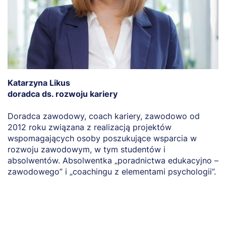
Katarzyna Likus
Z
doradca ds. rozwoju kariery
C
k
Doradca zawodowy, coach kariery, zawodowo od
r
2012 roku związana z realizacją projektów
st
wspomagających osoby poszukujące wsparcia w
rozwoju zawodowym, w tym studentów i
W
absolwentów. Absolwentka „poradnictwa edukacyjno –
e-
zawodowego” i „coachingu z elementami psychologii”.
te