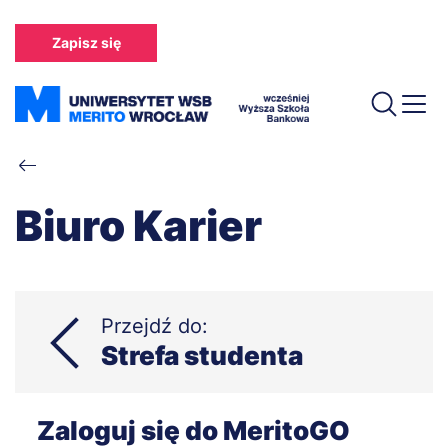
Przejdź
do
Zapisz się
treści
Ścieżka
nawigacyjna
Biuro Karier
Przejdź do:
Strefa studenta
Zaloguj się do MeritoGO