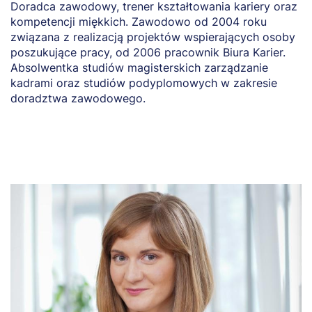
Doradca zawodowy, trener kształtowania kariery oraz
r
kompetencji miękkich. Zawodowo od 2004 roku
st
związana z realizacją projektów wspierających osoby
poszukujące pracy, od 2006 pracownik Biura Karier.
W
Absolwentka studiów magisterskich zarządzanie
e
kadrami oraz studiów podyplomowych w zakresie
c
doradztwa zawodowego.
te