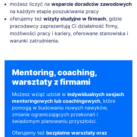
możesz liczyć na
wsparcie doradców zawodowych
na każdym etapie poszukiwania pracy
oferujemy też
wizyty studyjne w firmach
, gdzie
pracodawcy zaprezentują Ci działalność firmy,
możliwości pracy i kariery, oferowane stanowiska i
warunki zatrudnienia.
Mentoring, coaching,
warsztaty z firmami
Możesz wziąć udział w
indywidualnych sesjach
mentoringowych lub coachingowych
, które
pomogą w budowaniu nowych nawyków,
zmianie ograniczających przekonań i
świadomym planowaniu przyszłości.
Oferujemy też
bezpłatne warsztaty oraz