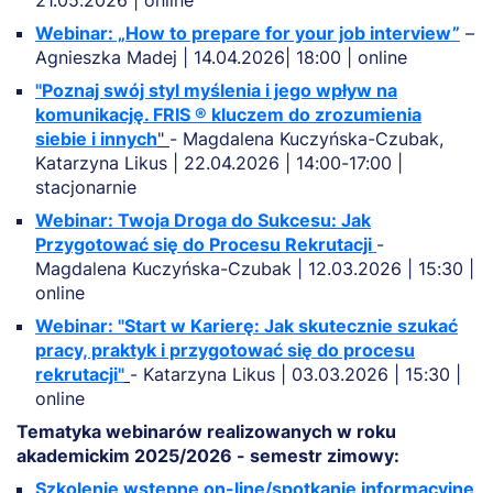
Webinar: „How to prepare for your job interview”
–
Agnieszka Madej | 14.04.2026| 18:00 | online
"
Poznaj swój styl myślenia i jego wpływ na
komunikację. FRIS ® kluczem do zrozumienia
siebie i innych
"
- Magdalena Kuczyńska-Czubak,
Katarzyna Likus | 22.04.2026 | 14:00-17:00 |
stacjonarnie
Webinar: Twoja Droga do Sukcesu: Jak
Przygotować się do Procesu Rekrutacji
-
Magdalena Kuczyńska-Czubak | 12.03.2026 | 15:30 |
online
Webinar: "Start w Karierę: Jak skutecznie szukać
pracy, praktyk i przygotować się do procesu
rekrutacji"
- Katarzyna Likus | 03.03.2026 | 15:30 |
online
Tematyka webinarów realizowanych w roku
akademickim 2025/2026 - semestr zimowy:
Szkolenie wstępne on-line/spotkanie informacyjne