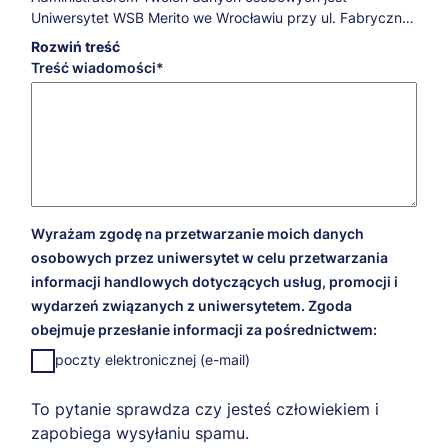
Uniwersytet WSB Merito we Wrocławiu przy ul. Fabrycznej
29-31.
Rozwiń treść
Jeśli masz pytania dotyczące przetwarzania Twoich
Treść wiadomości
danych osobowych oraz przysługujących Ci praw,
skontaktuj się z naszym Inspektorem Ochrony Danych:
iod@wroclaw.merito.pl
.
W JAKICH CELACH, NA JAKIEJ PODSTAWIE PRAWNEJ I
PRZEZ JAKI CZAS PRZETWARZAMY TWOJE DANE
OSOBOWE?
Cele marketingowe
Wyrażam zgodę na przetwarzanie moich danych
W celach marketingowych Twoje dane będziemy
osobowych przez uniwersytet w celu przetwarzania
przetwarzali na podstawie udzielonej przez Ciebie zgody
informacji handlowych dotyczących usług, promocji i
przez 5 lat liczonych od 1 stycznia roku następującego po
wydarzeń związanych z uniwersytetem. Zgoda
dacie wyrażenia zgody. Dzięki tej zgodzie będziemy mogli
obejmuje przesłanie informacji za pośrednictwem:
przesyłać Ci informacje na temat naszej oferty, wydarzeń
przez nas organizowanych i promocji, które dla Ciebie
poczty elektronicznej (e-mail)
przygotowaliśmy.
Realizacja usług edukacyjnych i archiwizacja danych po
To pytanie sprawdza czy jesteś człowiekiem i
zrealizowaniu usługi
zapobiega wysyłaniu spamu.
W celach realizacji usług edukacyjnych oraz archiwizacji