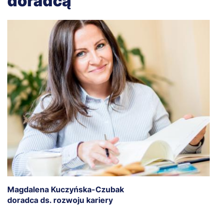
doradcą
Magdalena Kuczyńska-Czubak
Z
doradca ds. rozwoju kariery
C
k