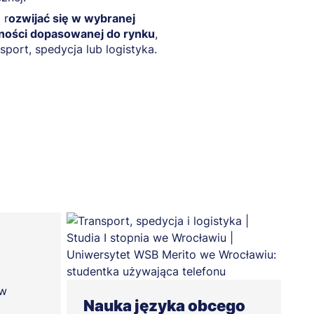
 r
ozwijać się w wybranej
lności dopasowanej do rynku
,
nsport, spedycja lub logistyka.
ów
Nauka języka obcego