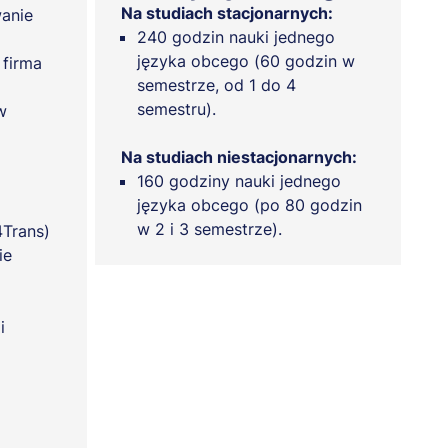
Na studiach stacjonarnych:
wanie
240 godzin nauki jednego
języka obcego (60 godzin w
 firma
semestrze, od 1 do 4
semestru).
w
Na studiach niestacjonarnych:
160 godziny nauki jednego
języka obcego (po 80 godzin
w 2 i 3 semestrze).
4Trans)
cie
i
a