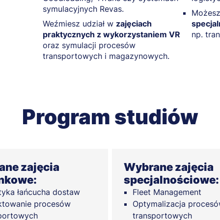
symulacyjnych Revas.
Możesz
Weźmiesz udział w
zajęciach
specja
praktycznych z wykorzystaniem VR
np. tra
oraz symulacji procesów
transportowych i magazynowych.
Program studiów
ne zajęcia
Wybrane zajęcia
nkowe:
specjalnościowe:
tyka łańcucha dostaw
Fleet Management
ktowanie procesów
Optymalizacja proces
portowych
transportowych