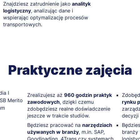
Znajdziesz zatrudnienie jako
analityk
logistyczny
, analizując dane i
wspierając optymalizację procesów
transportowych.
Praktyczne zajęcia
Zrealizujesz aż
960 godzin praktyk
Zdobęd
zawodowych
, dzięki czemu
rynku 
zdobędziesz realne doświadczenie
zarząd
jeszcze w trakcie studiów.
decyzji
Będziesz pracować na
narzędziach
Będzie
używanych w branży
, m.in. SAP,
branży 
Goodloading, 4Trans czy systemach
logisty