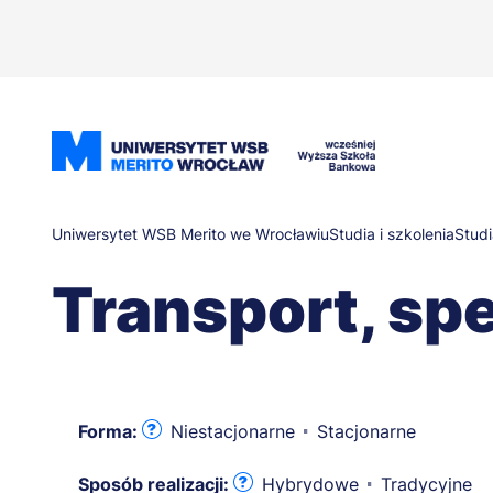
Przejdź
do
treści
Ścieżka
Uniwersytet WSB Merito we Wrocławiu
Studia i szkolenia
Studi
Transport, spe
nawigacyjna
Forma:
Niestacjonarne
Stacjonarne
Sposób realizacji:
Hybrydowe
Tradycyjne