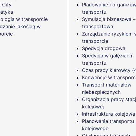
 City
Planowanie i organizo
atyka
transportu
ologia w transporcie
Symulacja biznesowa –
dzanie jakością w
transportowa
porcie
Zarządzanie ryzykiem 
transporcie
Spedycja drogowa
Spedycja w gałęziach
transportu
Czas pracy kierowcy (
Konwencje w transpor
Transport materiałów
niebezpiecznych
Organizacja pracy stacj
kolejowej
Infrastruktura kolejow
Planowanie transportu
kolejowego
Obsługa podróżnych