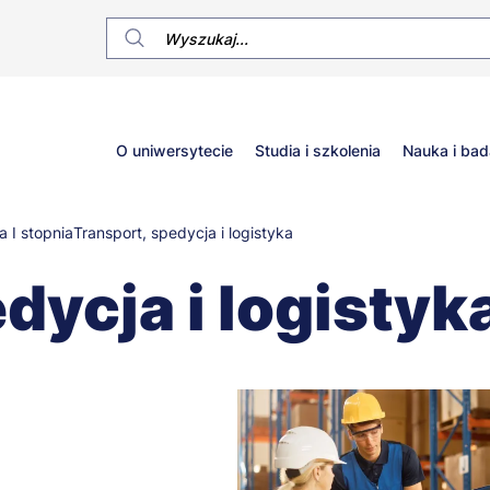
Główne
O uniwersytecie
Studia i szkolenia
Nauka i bad
menu
a I stopnia
Transport, spedycja i logistyka
dycja i logistyk