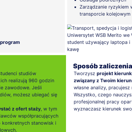
Zarządzanie ryzykiem 
transporcie kolejowym
 program
Sposób zaliczeni
Studenci studiów
Tworzysz
projekt kierun
kich realizują 960 godzin
związany z Twoim kieru
ie zawodowe. Jeśli
własne analizy, pracujes
diów, możesz ubiegać się
Wszystko, czego nauczysz
profesjonalnej pracy opart
tać z ofert staży
, w tym
wyznaczasz kierunek swoj
odawców współpracujących
 konkretnych stanowisk i
dowych.