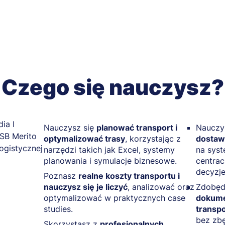
Czego się nauczysz?
Nauczysz się
planować transport i
Nauczy
optymalizować trasy
, korzystając z
dostaw
narzędzi takich jak Excel, systemy
na sys
planowania i symulacje biznesowe.
centrac
decyzje
Poznasz
realne koszty transportu i
nauczysz się je liczyć
, analizować oraz
Zdobęd
optymalizować w praktycznych case
dokume
studies.
transp
bez zbę
Skorzystasz z
profesjonalnych