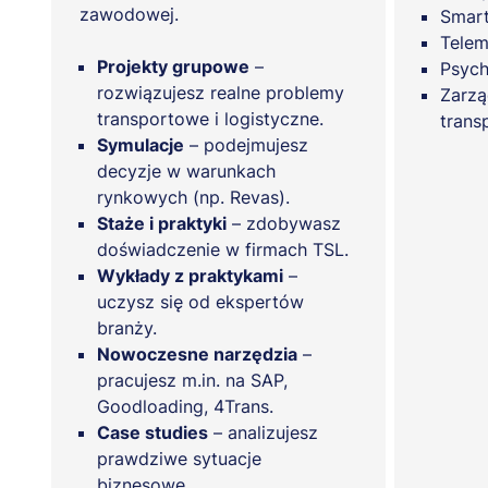
zawodowej.
Smart
Telem
Projekty grupowe
–
Psych
rozwiązujesz realne problemy
Zarzą
transportowe i logistyczne.
trans
Symulacje
– podejmujesz
decyzje w warunkach
rynkowych (np. Revas).
Staże i praktyki
– zdobywasz
doświadczenie w firmach TSL.
Wykłady z praktykami
–
uczysz się od ekspertów
branży.
Nowoczesne narzędzia
–
pracujesz m.in. na SAP,
Goodloading, 4Trans.
Case studies
– analizujesz
prawdziwe sytuacje
biznesowe.