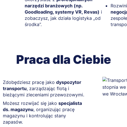
narzędzi branżowych (np.
Rozwin
Goodloading, systemy VR, Revas)
i
negocja
zobaczysz, jak działa logistyka „od
zespoł
środka”.
transpo
Praca dla Ciebie
Zdobędziesz pracę jako
dyspozytor
transportu
, zarządzając flotą i
bieżącymi zleceniami przewozowymi.
Możesz rozwijać się jako
specjalista
ds. magazynu
, organizując pracę
magazynu i kontrolując stany
zapasów.