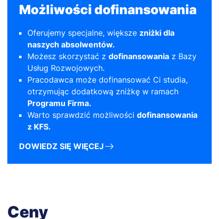
Możliwości dofinansowania
Oferujemy specjalne, większe
zniżki dla
naszych absolwentów.
Możesz skorzystać z
dofinansowania
z
Bazy
Usług Rozwojowych
.
Pracodawca może dofinansować Ci studia,
otrzymując dodatkową zniżkę w ramach
Programu Firma.
Warto sprawdzić możliwości
dofinansowania
z KFS.
DOWIEDZ SIĘ WIĘCEJ
Ceny