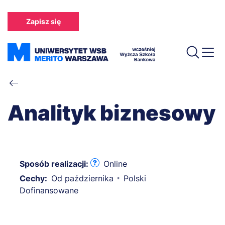
Przejdź
do
Zapisz się
treści
Ścieżka
nawigacyjna
Analityk biznesowy
Sposób realizacji:
Online
Cechy:
Od października
Polski
Dofinansowane