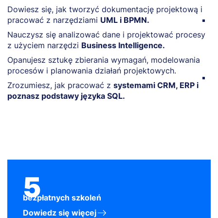
M
Dowiesz się, jak tworzyć dokumentację projektową i
pracować z narzędziami
UML i BPMN.
W
b
Nauczysz się analizować dane i projektować procesy
p
z użyciem narzędzi
Business Intelligence.
f
Opanujesz sztukę zbierania wymagań, modelowania
s
procesów i planowania działań projektowych.
Z
Zrozumiesz, jak pracować z
systemami CRM, ERP i
k
poznasz podstawy języka SQL.
5
bezpłatnych szkoleń
Dowiedz się więcej