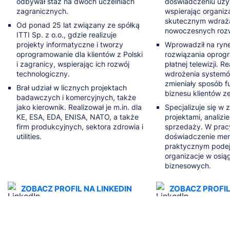
odbywał staż na dwóch uczelniach
doświadczeniu uży
zagranicznych.
wspierając organiz
skutecznym wdraż
Od ponad 25 lat związany ze spółką
nowoczesnych roz
ITTI Sp. z o.o., gdzie realizuje
projekty informatyczne i tworzy
Wprowadził na ryn
oprogramowanie dla klientów z Polski
rozwiązania oprog
i zagranicy, wspierając ich rozwój
płatnej telewizji. R
technologiczny.
wdrożenia systemów
zmieniały sposób 
Brał udział w licznych projektach
biznesu klientów z
badawczych i komercyjnych, także
jako kierownik. Realizował je m.in. dla
Specjalizuje się w 
KE, ESA, EDA, ENISA, NATO, a także
projektami, analizi
firm produkcyjnych, sektora zdrowia i
sprzedaży. W prac
utilities.
doświadczenie men
praktycznym podej
organizacje w osią
biznesowych.
ZOBACZ PROFIL NA LINKEDIN
ZOBACZ PROFIL