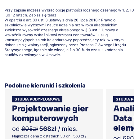
Przy zapisie możesz wybrać opcję płatności rocznego czesnego w 1, 2, 10
lub 12 ratach.
Zapisz się teraz
W oparciu o art. 80 ust. 3 ustawy z dnia 20 lipca 2018 r. Prawo o
szkolnictwie wyższym i nauce uczelnia raz w roku akademickim
zwiększa wysokość czesnego określonego w § 3 ust. 1 Umowy o
wskaźnik równy wskaźnikowi wzrostu cen towarów i usług
konsumpcyjnych za rok kalendarzowy poprzedzający rok, w którym
dokonuje się waloryzacji, ogłoszony przez Prezesa Głównego Urzędu
Statystycznego, łącznie nie więcej niż o 30 % do czasu ukończenia
studiów określonych w Umowie.
Podobne kierunki i szkolenia
STUDIA PODYPLOMOWE
STUDIA PO
Projektowanie gier
Analiz
komputerowych
Data S
eleme
od
605zł
568zł
/ mies.
Najniższa cena z ostatnich 30 dni: 563 zł /
od
680zł