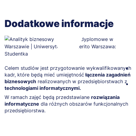
Dodatkowe informacje
Celem studiów jest przygotowanie wykwalifikowanych
W
kadr, które będą mieć umiejętność
łączenia zagadnień
i
biznesowych
realizowanych w przedsiębiorstwach z
W
technologiami informatycznymi.
b
W ramach zajęć będą przedstawiane
rozwiązania
p
informatyczne
dla różnych obszarów funkcjonalnych
f
przedsiębiorstwa.
s