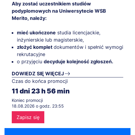
Aby zostać uczestnikiem studiów
podyplomowych na Uniwersytecie WSB
Merito, należy:
mieć ukończone
studia licencjackie,
inżynierskie lub magisterskie,
złożyć komplet
dokumentów i spełnić wymogi
rekrutacyjne
o przyjęciu
decyduje kolejność zgłoszeń.
DOWIEDZ SIĘ WIĘCEJ
Czas do końca promocji
11
dni
23
h
56
min
Koniec promocji
18.08.2026 o godz. 23:55
Zapisz się