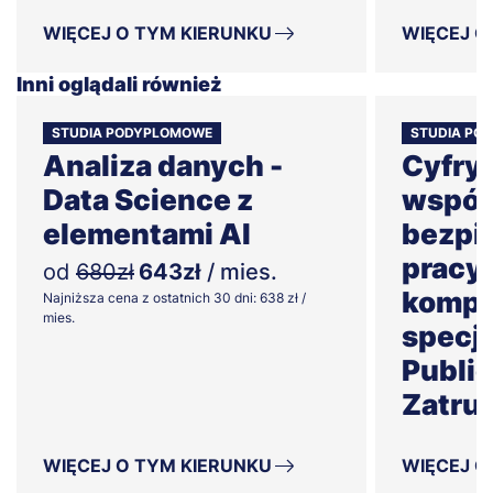
WIĘCEJ O TYM KIERUNKU
WIĘCEJ O
Inni oglądali również
STUDIA PODYPLOMOWE
STUDIA PO
Analiza danych -
Cyfryz
Data Science z
współp
elementami AI
bezpi
pracy 
od
680zł
643zł
/ mies.
kompe
Najniższa cena z ostatnich 30 dni: 638 zł /
mies.
specj
Publi
Zatru
WIĘCEJ O TYM KIERUNKU
WIĘCEJ O