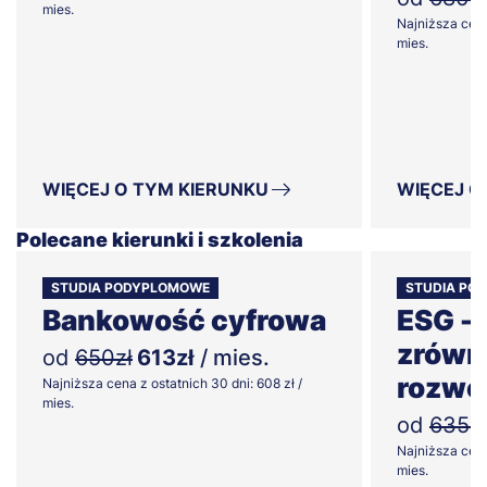
mies.
Najniższa cena
mies.
WIĘCEJ O TYM KIERUNKU
WIĘCEJ O
Polecane kierunki i szkolenia
STUDIA PODYPLOMOWE
STUDIA PO
Bankowość cyfrowa
ESG -
zrówn
od
650zł
613zł
/ mies.
rozwo
Najniższa cena z ostatnich 30 dni: 608 zł /
mies.
od
635zł
Najniższa cena
mies.