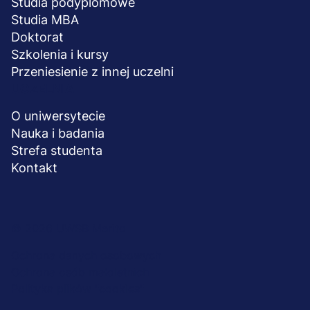
Studia podyplomowe
Studia MBA
Doktorat
Szkolenia i kursy
Przeniesienie z innej uczelni
UCZELNIA
O uniwersytecie
Nauka i badania
Strefa studenta
Kontakt
Menu
© 2026 UWSB Merito
stopka-
Ochrona danych osobowych
Ochrona osób małoletnich
dodatkowe
Polityka plików "cookies"