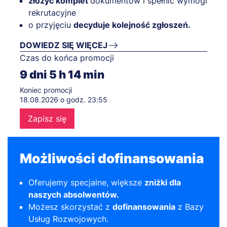
złożyć komplet
dokumentów i spełnić wymogi
rekrutacyjne
o przyjęciu
decyduje kolejność zgłoszeń.
DOWIEDZ SIĘ WIĘCEJ
Czas do końca promocji
9
dni
5
h
14
min
Koniec promocji
18.08.2026 o godz. 23:55
Zapisz się
Możliwości dofinansowania
Oferujemy specjalne, większe
zniżki dla
naszych absolwentów.
Możesz skorzystać z
dofinansowania
z
Bazy
Usług Rozwojowych
.