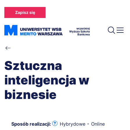
Przejdź
do
Zapisz się
treści
Ścieżka
nawigacyjna
Sztuczna
inteligencja w
biznesie
Sposób realizacji:
Hybrydowe
Online