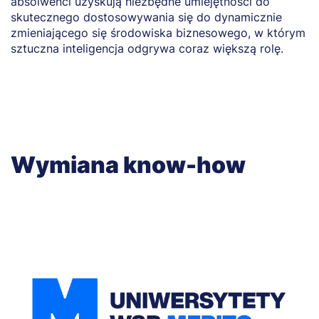
absolwenci uzyskują niezbędne umiejętności do
D
skutecznego dostosowywania się do dynamicznie
m
zmieniającego się środowiska biznesowego, w którym
p
sztuczna inteligencja odgrywa coraz większą rolę.
t
Wymiana know-how