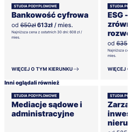
STUDIA PODYPLOMOWE
STUDIA PO
Bankowość cyfrowa
ESG -
zrówn
od
650zł
613zł
/ mies.
rozwo
Najniższa cena z ostatnich 30 dni: 608 zł /
mies.
od
635zł
Najniższa cena
mies.
WIĘCEJ O TYM KIERUNKU
WIĘCEJ O
Inni oglądali również
STUDIA PODYPLOMOWE
STUDIA PO
Mediacje sądowe i
Zarząd
administracyjne
inwes
nieru