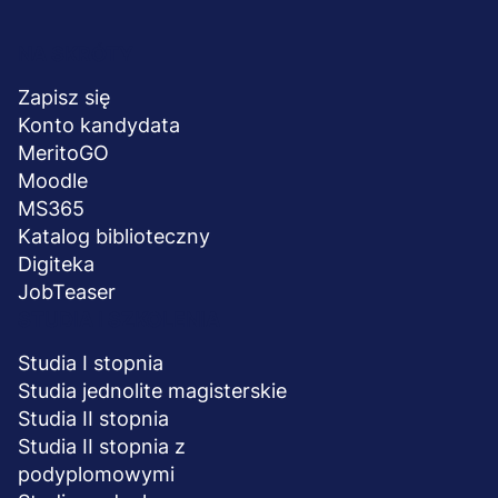
Menu
NA SKRÓTY
stopka
Zapisz się
Konto kandydata
MeritoGO
Moodle
MS365
Katalog biblioteczny
Digiteka
JobTeaser
STUDIA I SZKOLENIA
Studia I stopnia
Studia jednolite magisterskie
Studia II stopnia
Studia II stopnia z
podyplomowymi