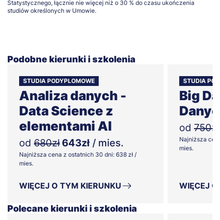
Statystycznego, łącznie nie więcej niż o 30 % do czasu ukończenia
studiów określonych w Umowie.
Podobne kierunki i szkolenia
STUDIA PODYPLOMOWE
STUDIA PO
Analiza danych -
Big Da
Data Science z
Danyc
elementami AI
od
750zł
Najniższa cena
od
680zł
643zł
/ mies.
mies.
Najniższa cena z ostatnich 30 dni: 638 zł /
mies.
WIĘCEJ O TYM KIERUNKU
WIĘCEJ O
Polecane kierunki i szkolenia