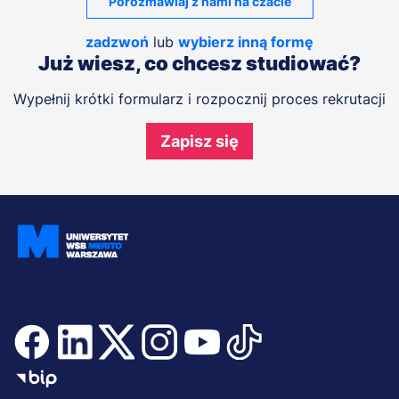
Porozmawiaj z nami na czacie
zadzwoń
lub
wybierz inną formę
Już wiesz, co chcesz studiować?
Wypełnij krótki formularz i rozpocznij proces rekrutacji
Zapisz się
Dołącz i bądź na bieżąco