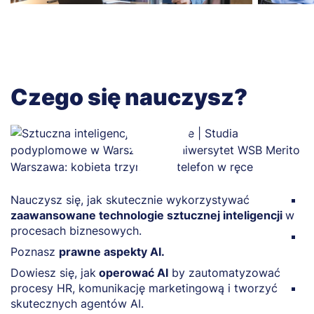
Czego się nauczysz?
Nauczysz się, jak skutecznie wykorzystywać
P
zaawansowane technologie sztucznej inteligencji
w
i 
procesach biznesowych.
B
Poznasz
prawne aspekty AI.
a
p
Dowiesz się, jak
operować AI
by zautomatyzować
procesy HR, komunikację marketingową i tworzyć
P
skutecznych agentów AI.
m