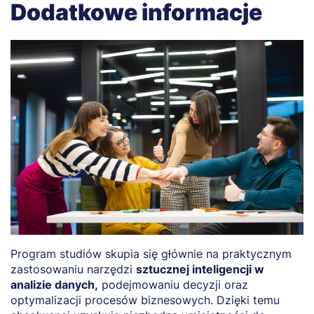
Dodatkowe informacje
Program studiów skupia się głównie na praktycznym
U
zastosowaniu narzędzi
sztucznej inteligencji w
z
analizie danych,
podejmowaniu decyzji oraz
in
optymalizacji procesów biznesowych. Dzięki temu