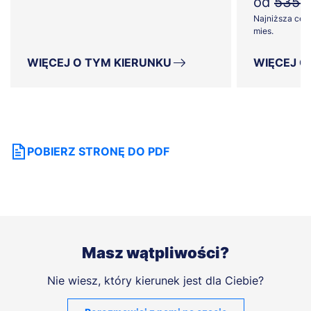
od
535zł
Najniższa cena
mies.
WIĘCEJ O TYM KIERUNKU
WIĘCEJ O
POBIERZ STRONĘ DO PDF
Masz wątpliwości?
Nie wiesz, który kierunek jest dla Ciebie?