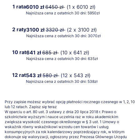
1 rata
6010 zł
6450 zł
(1 x 6010 zł)
Najniższa cena z ostatnich 30 dni: 5950zł
2 raty
3100 zł
3320 zł
(2 x 3100 zł)
Najniższa cena z ostatnich 30 dni: 3070zł
10 rat
641 zł
685 zł
(10 x 641 zł)
Najniższa cena z ostatnich 30 dni: 635zł
12 rat
543 zł
580 zł
(12 x 543 zł)
Najniższa cena z ostatnich 30 dni: 538zł
Przy zapisie możesz wybrać opcję płatności rocznego czesnego w 1, 2, 10
lub 12 ratach.
Zapisz się teraz
W oparciu o art. 80 ust. 3 ustawy z dnia 20 lipca 2018 r. Prawo o
szkolnictwie wyższym i nauce uczelnia raz w roku akademickim
zwiększa wysokość czesnego określonego w § 3 ust. 1 Umowy o
wskaźnik równy wskaźnikowi wzrostu cen towarów i usług
konsumpcyjnych za rok kalendarzowy poprzedzający rok, w którym
dokonuje się waloryzacji, ogłoszony przez Prezesa Głównego Urzędu