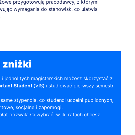
ażowe przygotowują pracodawcy, z którymi
wując wymagania do stanowisk, co ułatwia
.
 zniżki
a i jednolitych magisterskich możesz skorzystać z
rtant Student
(VIS)
i studiować pierwszy semestr
same stypendia, co studenci uczelni publicznych,
towe, socjalne i zapomogi.
łat pozwala Ci wybrać, w ilu ratach chcesz