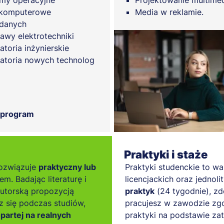
my operacyjne
Projektowanie multimed
 komputerowe
Media w reklamie.
danych
awy elektrotechniki
atoria inżynierskie
atoria nowych technolog
 program
Praktyki i staże
rozwiązuje
praktyczny lub
Praktyki studenckie to w
m. Badając literaturę i
licencjackich oraz jednoli
autorską propozycją
praktyk
(24 tygodnie), z
 się podczas studiów,
pracujesz w zawodzie zg
partej na realnych
praktyki na podstawie zat