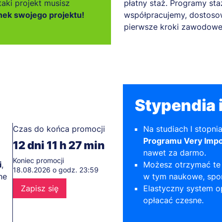
 taki projekt musisz
płatny staż. Programy st
ek swojego projektu!
współpracujemy, dostoso
pierwsze kroki zawodowe
Stypendia i
Czas do końca promocji
Na studiach I stopni
Programu Very Impo
12
dni
11
h
27
min
nawet za darmo.
Koniec promocji
i
,
Możesz otrzymać te 
18.08.2026 o godz. 23:59
ne
w tym naukowe, spor
Zapisz się
Elastyczny system op
opłacać czesne.