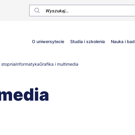
Główne
O uniwersytecie
Studia i szkolenia
Nauka i bad
menu
I stopnia
Informatyka
Grafika i multimedia
imedia