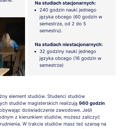
ialne.
Na studiach stacjonarnych:
240 godzin nauki jednego
języka obcego (60 godzin w
semestrze, od 2 do 5
semestru).
Na studiach niestacjonarnych:
32 godziny nauki jednego
języka obcego (16 godzin w
semestrze)
ażny element studiów. Studenci studiów
tych studiów magisterskich realizują
960 godzin
dobywając doświadczenie zawodowe. Jeśli
odnym z kierunkiem studiów, możesz zaliczyć
rudnienia. W trakcie studiów masz też szansę na