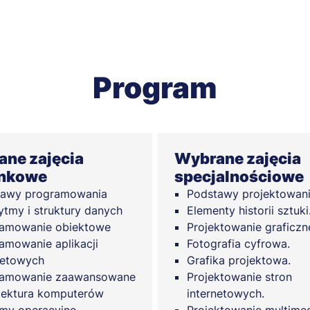
Program
ne zajęcia
Wybrane zajęcia
unkowe
specjalnościowe
tawy programowania
Podstawy projektowani
ytmy i struktury danych
Elementy historii sztuki
amowanie obiektowe
Projektowanie graficzn
amowanie aplikacji
Fotografia cyfrowa.
netowych
Grafika projektowa.
ramowanie zaawansowane
Projektowanie stron
tektura komputerów
internetowych.