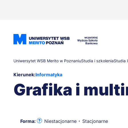
Przejdź
do
treści
Ścieżka
Uniwersytet WSB Merito w Poznaniu
Studia i szkolenia
Studia 
Kierunek:
Informatyka
nawigacyjna
Grafika i mult
Forma:
Niestacjonarne
Stacjonarne