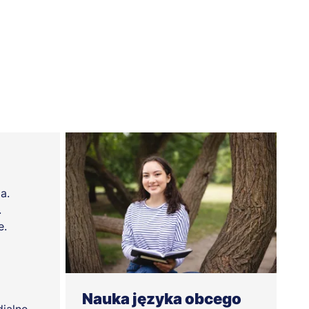
a.
.
e.
Nauka języka obcego