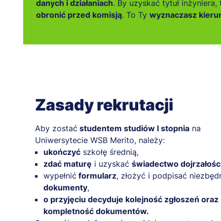
danych i działaniach
. By uzyskać tytuł inżyniera,
obronić przed komisją
. To Ty
wyznaczasz kierun
Zasady rekrutacji
Aby zostać
studentem studiów I stopnia
na
Uniwersytecie WSB Merito, należy:
ukończyć
szkołę średnią,
zdać maturę
i uzyskać
świadectwo dojrzałośc
wypełnić
formularz
, złożyć i podpisać niezbęd
dokumenty
,
o przyjęciu decyduje kolejność zgłoszeń oraz
kompletność dokumentów.