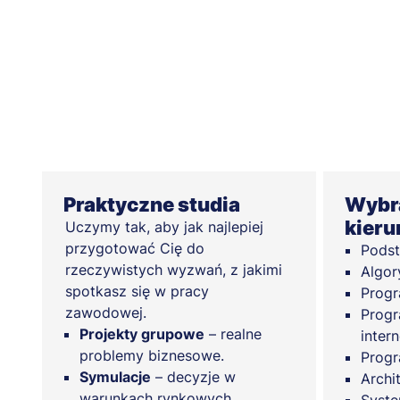
Praktyczne studia
Wybra
kier
Uczymy tak, aby jak najlepiej
przygotować Cię do
Pods
rzeczywistych wyzwań, z jakimi
Algor
spotkasz się w pracy
Progr
zawodowej.
Progr
Projekty grupowe
– realne
inter
problemy biznesowe.
Prog
Symulacje
– decyzje w
Archi
warunkach rynkowych.