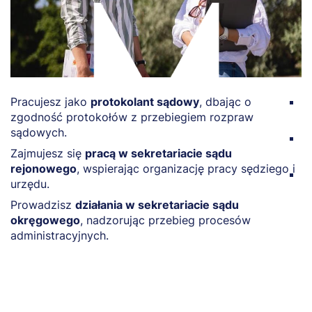
Pracujesz jako
protokolant sądowy
, dbając o
O
zgodność protokołów z przebiegiem rozpraw
d
sądowych.
W
Zajmujesz się
pracą w sekretariacie sądu
s
rejonowego
, wspierając organizację pracy sędziego i
N
urzędu.
w
Prowadzisz
działania w sekretariacie sądu
okręgowego
, nadzorując przebieg procesów
administracyjnych.