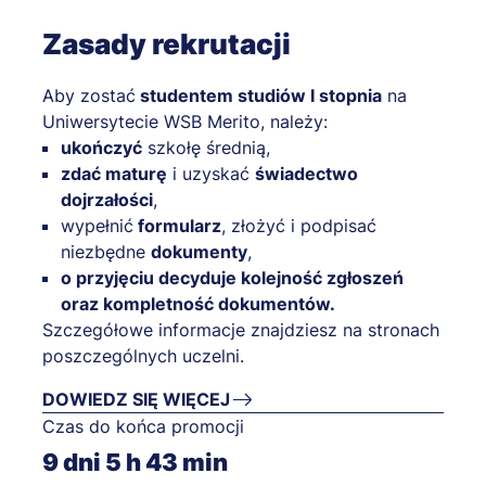
Zasady rekrutacji
Aby zostać
studentem studiów I stopnia
na
Uniwersytecie WSB Merito, należy:
ukończyć
szkołę średnią,
zdać maturę
i uzyskać
świadectwo
dojrzałości
,
wypełnić
formularz
, złożyć i podpisać
niezbędne
dokumenty
,
o przyjęciu decyduje kolejność zgłoszeń
oraz kompletność dokumentów.
Szczegółowe informacje znajdziesz na stronach
poszczególnych uczelni.
DOWIEDZ SIĘ WIĘCEJ
Czas do końca promocji
9
dni
5
h
43
min