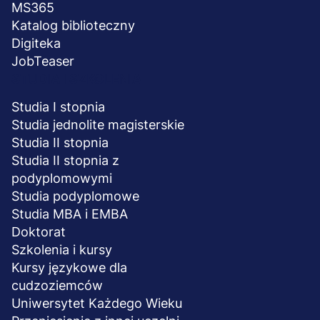
MS365
Katalog biblioteczny
Digiteka
JobTeaser
STUDIA I SZKOLENIA
Studia I stopnia
Studia jednolite magisterskie
Studia II stopnia
Studia II stopnia z
podyplomowymi
Studia podyplomowe
Studia MBA i EMBA
Doktorat
Szkolenia i kursy
Kursy językowe dla
cudzoziemców
Uniwersytet Każdego Wieku