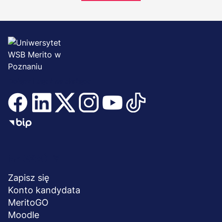
Dołącz i bądź na bieżąco
Menu
NA SKRÓTY
stopka
Zapisz się
Konto kandydata
MeritoGO
Moodle