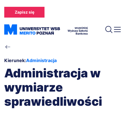
Przejdź
do
Zapisz się
treści
Ścieżka
nawigacyjna
Kierunek:
Administracja
Administracja w
wymiarze
sprawiedliwości