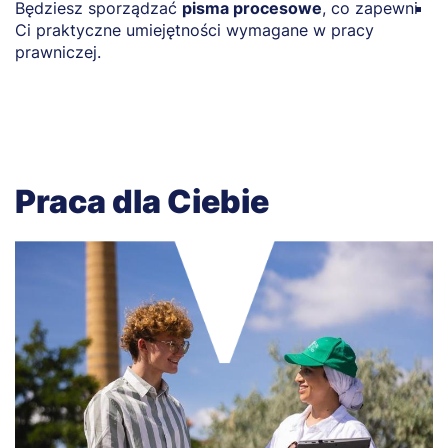
Będziesz sporządzać
pisma procesowe
, co zapewni
N
Ci praktyczne umiejętności wymagane w pracy
w
prawniczej.
w
Praca dla Ciebie