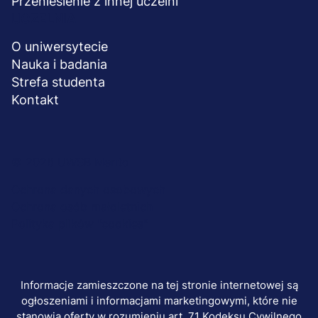
Przeniesienie z innej uczelni
UCZELNIA
O uniwersytecie
Nauka i badania
Strefa studenta
Kontakt
Menu
© 2026 UWSB Merito
stopka-
Ochrona danych osobowych
Ochrona osób małoletnich
dodatkowe
Polityka plików "cookies"
Informacje zamieszczone na tej stronie internetowej są
ogłoszeniami i informacjami marketingowymi, które nie
stanowią oferty w rozumieniu art. 71 Kodeksu Cywilnego