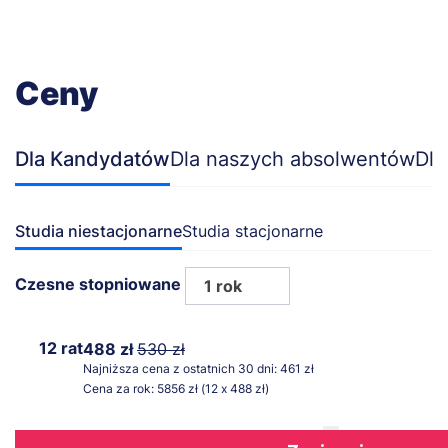
Ceny
Dla Kandydatów
Dla naszych absolwentów
Dla
Studia niestacjonarne
Studia stacjonarne
Czesne stopniowane
1 rok
12 rat
488 zł
530 zł
Najniższa cena z ostatnich 30 dni: 461 zł
Cena za rok: 5856 zł (12 x 488 zł)