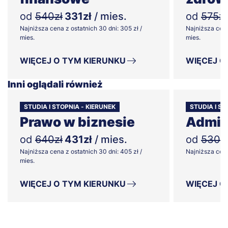
od
540zł
331zł
/ mies.
od
575zł
Najniższa cena z ostatnich 30 dni: 305 zł /
Najniższa cena
mies.
mies.
WIĘCEJ O TYM KIERUNKU
WIĘCEJ O
Inni oglądali również
STUDIA I STOPNIA - KIERUNEK
STUDIA I ST
Prawo w biznesie
Admin
od
640zł
431zł
/ mies.
od
530z
Najniższa cena z ostatnich 30 dni: 405 zł /
Najniższa cena 
mies.
WIĘCEJ O TYM KIERUNKU
WIĘCEJ O