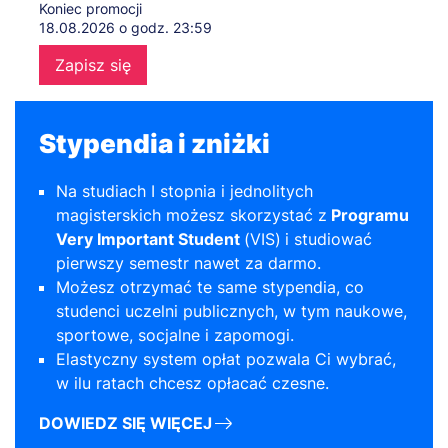
Koniec promocji
18.08.2026 o godz. 23:59
Zapisz się
Stypendia i zniżki
Na studiach I stopnia i jednolitych
magisterskich możesz skorzystać z
Programu
Very Important Student
(VIS)
i studiować
pierwszy semestr nawet za darmo.
Możesz otrzymać te same stypendia, co
studenci uczelni publicznych, w tym naukowe,
sportowe, socjalne i zapomogi.
Elastyczny system opłat pozwala Ci wybrać,
w ilu ratach chcesz opłacać czesne.
DOWIEDZ SIĘ WIĘCEJ