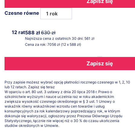
Zapisz się
Czesne równe
1 rok
12 rat
588 zł
630 zł
Najniższa cena z ostatnich 30 dni: 561 zł
Cena za rok: 7056 zł (12 x 588 zł)
Zapisz się
Przy zapisie możesz wybrać opcję płatności rocznego czesnego w 1, 2, 10
lub 12 ratach.
Zapisz się teraz
W oparciu o art. 80 ust. 3 ustawy z dnia 20 lipca 2018 r. Prawo o
szkolnictwie wyższym i nauce uczelnia raz w roku akademickim
zwiększa wysokość czesnego określonego w § 3 ust. 1 Umowy o
wskaźnik równy wskaźnikowi wzrostu cen towarów i usług
konsumpcyjnych za rok kalendarzowy poprzedzający rok, w którym
dokonuje się waloryzacji, ogłoszony przez Prezesa Głównego Urzędu
Statystycznego, łącznie nie więcej niż o 30 % do czasu ukończenia
studiów określonych w Umowie.