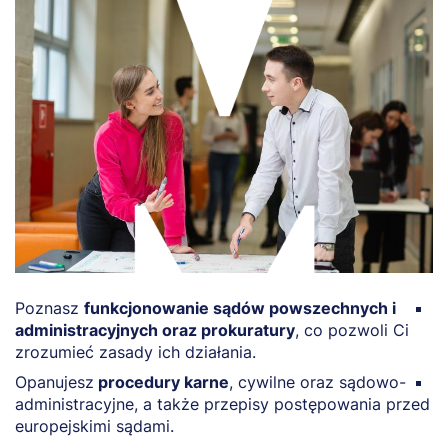
Poznasz
funkcjonowanie sądów powszechnych i
U
administracyjnych oraz prokuratury
, co pozwoli Ci
p
zrozumieć zasady ich działania.
k
Opanujesz
procedury karne
, cywilne oraz sądowo-
P
administracyjne, a także przepisy postępowania przed
i
europejskimi sądami.
n