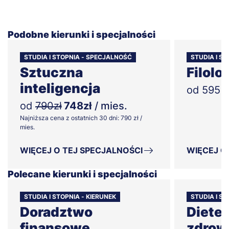
Podobne kierunki i specjalności
STUDIA I STOPNIA - SPECJALNOŚĆ
STUDIA I ST
Sztuczna
Filolo
inteligencja
od 595 z
od
790zł
748zł
/ mies.
Najniższa cena z ostatnich 30 dni: 790 zł /
mies.
WIĘCEJ O TEJ SPECJALNOŚCI
WIĘCEJ O
Polecane kierunki i specjalności
STUDIA I STOPNIA - KIERUNEK
STUDIA I ST
Doradztwo
Dietet
finansowe
zdrow