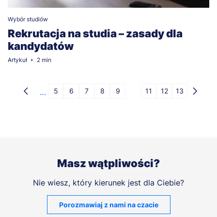
Wybór studiów
Rekrutacja na studia – zasady dla
kandydatów
Artykuł
2 min
Stronicowanie
5
6
7
8
9
10
11
12
13
…
Poprzednia
Strona
Strona
Strona
Strona
Strona
Strona
Strona
Strona
Strona
Nastę
strona
strona
Masz wątpliwości?
Nie wiesz, który kierunek jest dla Ciebie?
Porozmawiaj z nami na czacie