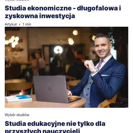
Studia ekonomiczne - długofalowa i
zyskowna inwestycja
Artykuł
1 min
Wybór studiów
Studia edukacyjne nie tylko dla
przyszłych nauczycieli