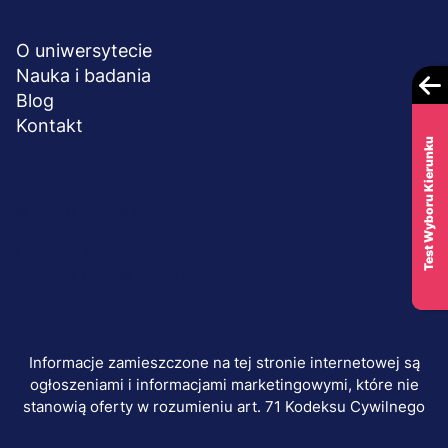
UCZELNIA
O uniwersytecie
Nauka i badania
Blog
Kontakt
Test Wyboru Kierunku
Menu
© 2026 UWSB Merito
stopka-
Ochrona danych osobowych
Polityka plików "cookies"
dodatkowe
Informacje zamieszczone na tej stronie internetowej są
ogłoszeniami i informacjami marketingowymi, które nie
stanowią oferty w rozumieniu art. 71 Kodeksu Cywilnego