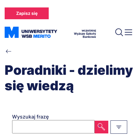
Przejdź
do
Zapisz się
treści
Ścieżka
nawigacyjna
Poradniki - dzielimy
się wiedzą
Wyszukaj frazę