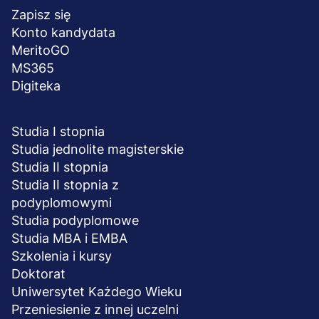
stopka
Zapisz się
Konto kandydata
MeritoGO
MS365
Digiteka
STUDIA I SZKOLENIA
Studia I stopnia
Studia jednolite magisterskie
Studia II stopnia
Studia II stopnia z
podyplomowymi
Studia podyplomowe
Studia MBA i EMBA
Szkolenia i kursy
Doktorat
Uniwersytet Każdego Wieku
Przeniesienie z innej uczelni