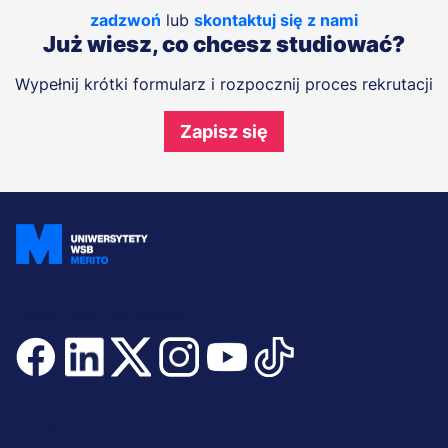
zadzwoń
lub
skontaktuj się z nami
Już wiesz, co chcesz studiować?
Wypełnij krótki formularz i rozpocznij proces rekrutacji
Zapisz się
Dołącz i bądź na bieżąco
Menu
NA SKRÓTY