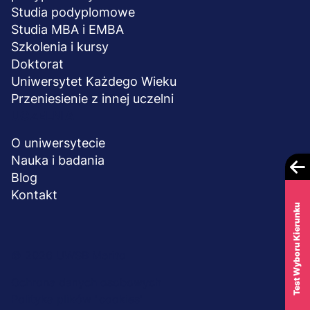
Studia podyplomowe
Studia MBA i EMBA
Szkolenia i kursy
Doktorat
Uniwersytet Każdego Wieku
Przeniesienie z innej uczelni
UCZELNIA
O uniwersytecie
Nauka i badania
Blog
Kontakt
Test Wyboru Kierunku
Menu
© 2026 UWSB Merito
stopka-
Ochrona danych osobowych
Polityka plików "cookies"