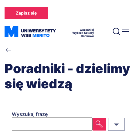
Przejdź
do
Zapisz się
treści
Ścieżka
nawigacyjna
Poradniki - dzielimy
się wiedzą
Wyszukaj frazę