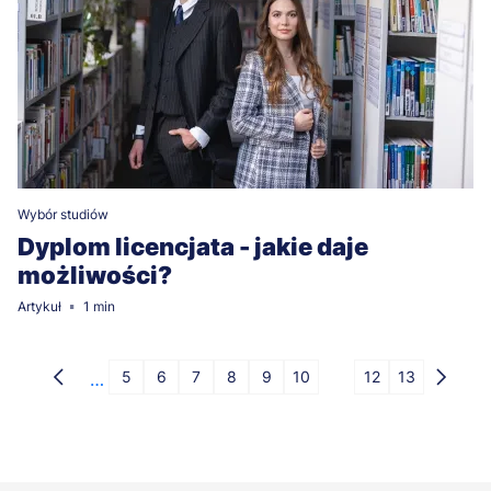
Wybór studiów
Dyplom licencjata - jakie daje
możliwości?
Artykuł
1 min
Stronicowanie
5
6
7
8
9
10
11
12
13
…
Poprzednia
Strona
Strona
Strona
Strona
Strona
Strona
Strona
Strona
Strona
Nastę
strona
strona