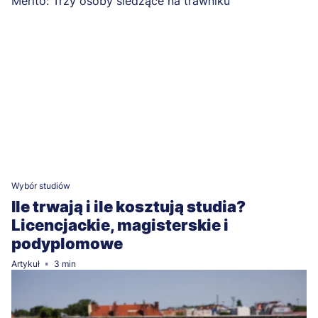
Wybór studiów
Ile trwają i ile kosztują studia?
Licencjackie, magisterskie i
podyplomowe
Artykuł
3 min