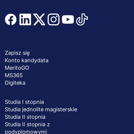
Dołącz i bądź na bieżąco
Menu
NA SKRÓTY
stopka
Zapisz się
Konto kandydata
MeritoGO
MS365
Digiteka
STUDIA I SZKOLENIA
Studia I stopnia
Studia jednolite magisterskie
Studia II stopnia
Studia II stopnia z
podyplomowymi