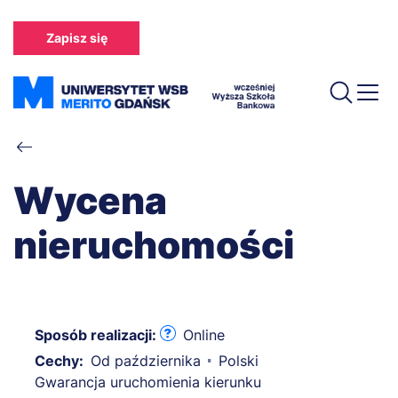
Przejdź
do
Zapisz się
treści
Ścieżka
nawigacyjna
Wycena
nieruchomości
Sposób realizacji:
Online
Cechy:
Od października
Polski
Gwarancja uruchomienia kierunku