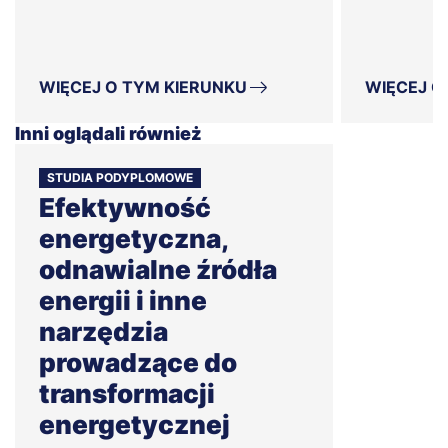
WIĘCEJ O TYM KIERUNKU
WIĘCEJ O
Inni oglądali również
STUDIA PODYPLOMOWE
Efektywność
energetyczna,
odnawialne źródła
energii i inne
narzędzia
prowadzące do
transformacji
energetycznej