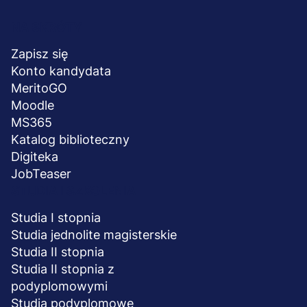
Menu
NA SKRÓTY
stopka
Zapisz się
Konto kandydata
MeritoGO
Moodle
MS365
Katalog biblioteczny
Digiteka
JobTeaser
STUDIA I SZKOLENIA
Studia I stopnia
Studia jednolite magisterskie
Studia II stopnia
Studia II stopnia z
podyplomowymi
Studia podyplomowe