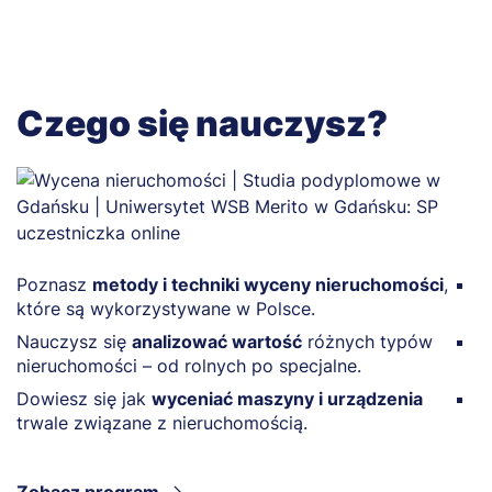
Czego się nauczysz?
Poznasz
metody i techniki wyceny nieruchomości
,
Z
które są wykorzystywane w Polsce.
p
Nauczysz się
analizować wartość
różnych typów
Z
nieruchomości – od rolnych po specjalne.
k
Dowiesz się jak
wyceniać maszyny i urządzenia
D
trwale związane z nieruchomością.
s