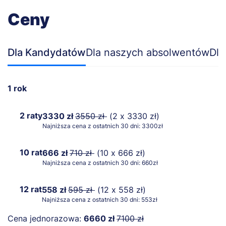
Ceny
Dla Kandydatów
Dla naszych absolwentów
Dla
1 rok
2 raty
3330 zł
3550 zł
(2 x 3330 zł)
Najniższa cena z ostatnich 30 dni: 3300zł
10 rat
666 zł
710 zł
(10 x 666 zł)
Najniższa cena z ostatnich 30 dni: 660zł
12 rat
558 zł
595 zł
(12 x 558 zł)
Najniższa cena z ostatnich 30 dni: 553zł
Cena jednorazowa:
6660 zł
7100 zł