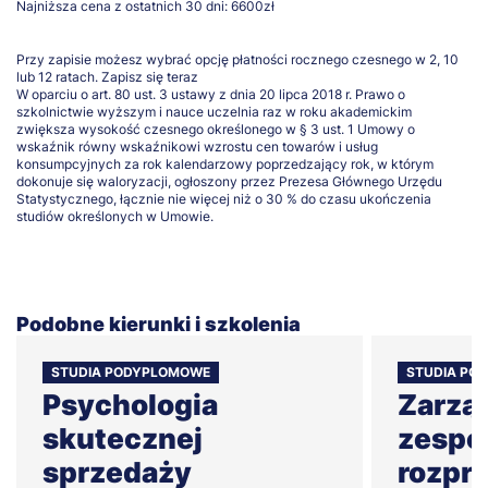
Najniższa cena z ostatnich 30 dni: 6600zł
Przy zapisie możesz wybrać opcję płatności rocznego czesnego w 2, 10
lub 12 ratach.
Zapisz się teraz
W oparciu o art. 80 ust. 3 ustawy z dnia 20 lipca 2018 r. Prawo o
szkolnictwie wyższym i nauce uczelnia raz w roku akademickim
zwiększa wysokość czesnego określonego w § 3 ust. 1 Umowy o
wskaźnik równy wskaźnikowi wzrostu cen towarów i usług
konsumpcyjnych za rok kalendarzowy poprzedzający rok, w którym
dokonuje się waloryzacji, ogłoszony przez Prezesa Głównego Urzędu
Statystycznego, łącznie nie więcej niż o 30 % do czasu ukończenia
studiów określonych w Umowie.
Podobne kierunki i szkolenia
STUDIA PODYPLOMOWE
STUDIA PO
Psychologia
Zarzą
skutecznej
zespo
sprzedaży
rozpr