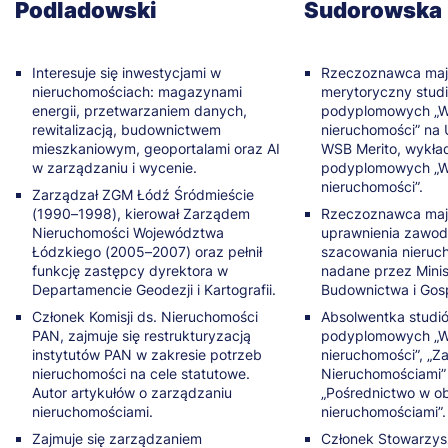
Podladowski
Sudorowska
nieruchomością 2 godz.
Wycena masowa 2 godz.
Interesuje się inwestycjami w
Rzeczoznawca maj
Dokumentacja procesu wyceny 4 godz.
nieruchomościach: magazynami
merytoryczny stud
Doradztwo na rynku nieruchomości 2 godz.
energii, przetwarzaniem danych,
podyplomowych „
rewitalizacją, budownictwem
nieruchomości” na 
mieszkaniowym, geoportalami oraz AI
WSB Merito, wykła
w zarządzaniu i wycenie.
podyplomowych „
nieruchomości”.
Zarządzał ZGM Łódź Śródmieście
(1990–1998), kierował Zarządem
Rzeczoznawca maj
Nieruchomości Województwa
uprawnienia zawod
Łódzkiego (2005–2007) oraz pełnił
szacowania nieruc
funkcję zastępcy dyrektora w
nadane przez Minis
Departamencie Geodezji i Kartografii.
Budownictwa i Gosp
Członek Komisji ds. Nieruchomości
Absolwentka studi
PAN, zajmuje się restrukturyzacją
podyplomowych „
instytutów PAN w zakresie potrzeb
nieruchomości”, „Z
nieruchomości na cele statutowe.
Nieruchomościami”
Autor artykułów o zarządzaniu
„Pośrednictwo w ob
nieruchomościami.
nieruchomościami”.
Zajmuje się zarządzaniem
Członek Stowarzys