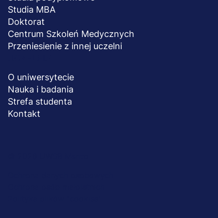
Studia MBA
Doktorat
Centrum Szkoleń Medycznych
Przeniesienie z innej uczelni
UCZELNIA
O uniwersytecie
Nauka i badania
Strefa studenta
Kontakt
Menu
© 2026 UWSB Merito
stopka-
Ochrona danych osobowych
Ochrona osób małoletnich
dodatkowe
Polityka plików "cookies"