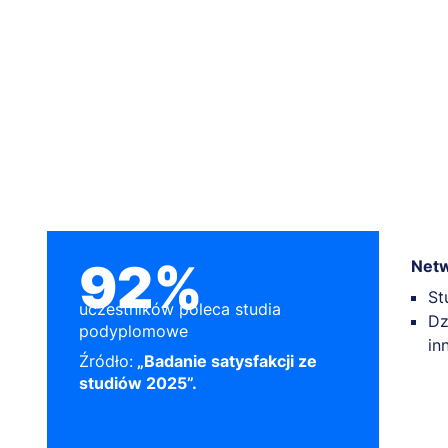
92%
Netw
St
uczestników poleca studia
Dz
podyplomowe
in
Źródło:
„Badanie satysfakcji ze
studiów 2025”.