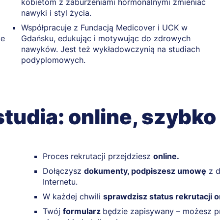
kobietom z zaburzeniami hormonalnymi zmieniać
nawyki i styl życia.
Współpracuje z Fundacją Medicover i UCK w
ie
Gdańsku, edukując i motywując do zdrowych
nawyków. Jest też wykładowczynią na studiach
podyplomowych.
studia: online, szybko
Proces rekrutacji przejdziesz
online.
Dołączysz
dokumenty, podpiszesz umowę
z d
Internetu.
W każdej chwili
sprawdzisz status rekrutacji o
Twój
formularz
będzie zapisywany – możesz pr