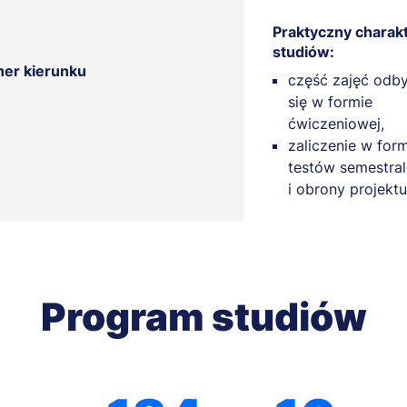
Praktyczny charak
studiów:
ner kierunku
część zajęć odb
się w formie
ćwiczeniowej,
zaliczenie w for
testów semestra
i obrony projektu
Program studiów