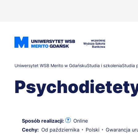
Przejdź
do
treści
Ścieżka
Uniwersytet WSB Merito w Gdańsku
Studia i szkolenia
Studia
Psychodietet
nawigacyjna
Sposób realizacji:
Online
Cechy:
Od października
Polski
Gwarancja ur