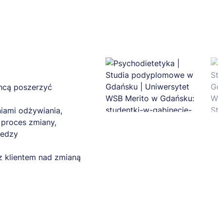
chcą poszerzyć
niami odżywiania,
ć proces zmiany,
iedzy
z klientem nad zmianą