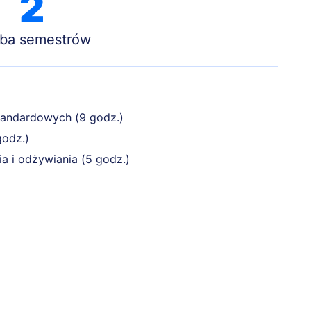
2
zba semestrów
standardowych (9 godz.)
godz.)
a i odżywiania (5 godz.)