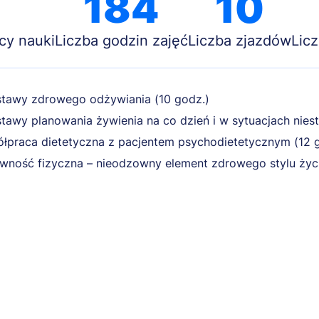
184
10
cy nauki
Liczba godzin zajęć
Liczba zjazdów
Lic
tawy zdrowego odżywiania (10 godz.)
tawy planowania żywienia na co dzień i w sytuacjach nie
łpraca dietetyczna z pacjentem psychodietetycznym (12 
wność fizyczna – nieodzowny element zdrowego stylu życi