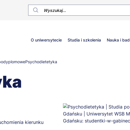
Główne
O uniwersytecie
Studia i szkolenia
Nauka i bad
menu
 podyplomowe
Psychodietetyka
yka
uchomienia kierunku