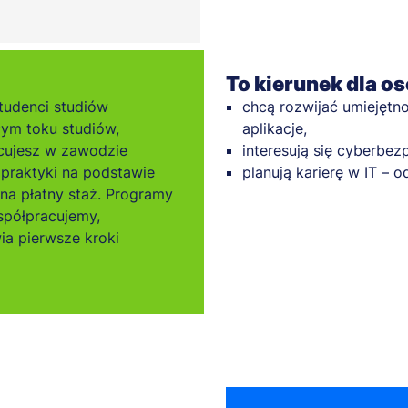
To kierunek dla os
tudenci studiów
chcą rozwijać umiejętn
ym toku studiów,
aplikacje,
cujesz w zawodzie
interesują się cyberbe
praktyki na podstawie
planują karierę w IT – o
 na płatny staż. Programy
spółpracujemy,
ia pierwsze kroki