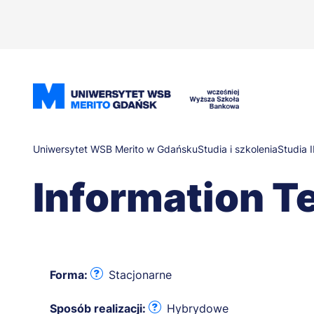
Przejdź
do
treści
Ścieżka
Uniwersytet WSB Merito w Gdańsku
Studia i szkolenia
Studia I
Information T
nawigacyjna
Forma:
Stacjonarne
Sposób realizacji:
Hybrydowe