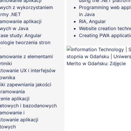
amowanie aplikacji
using the .NET platform
wych z wykorzystaniem
Programming web appli
ormy .NET
in Java
amowanie aplikacji
RIA, Angular
wych w Java
Website creation techn
Case study: Angular
Creating PWA applicati
ologie tworzenia stron
W
amowanie z elementami
ytmiki
ktowanie UX i interfejsów
ownika
iki zapewniania jakości
gramowania
enie aplikacji
netowych i bazodanowych
amowanie i
ktowanie aplikacji
ktowych