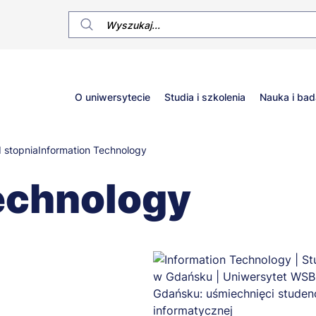
Główne
O uniwersytecie
Studia i szkolenia
Nauka i bad
menu
I stopnia
Information Technology
echnology