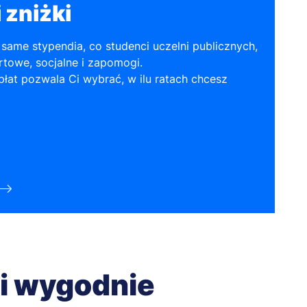
 zniżki
same stypendia, co studenci uczelni publicznych,
towe, socjalne i zapomogi.
łat pozwala Ci wybrać, w ilu ratach chcesz
 i wygodnie