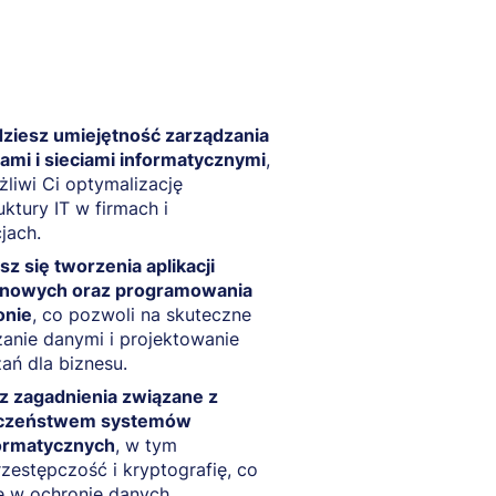
ziesz umiejętność zarządzania
mi i sieciami informatycznymi
,
liwi Ci optymalizację
uktury IT w firmach i
cjach.
z się tworzenia aplikacji
nowych oraz programowania
onie
, co pozwoli na skuteczne
anie danymi i projektowanie
ań dla biznesu.
z zagadnienia związane z
czeństwem systemów
formatycznych
, w tym
zestępczość i kryptografię, co
 w ochronie danych