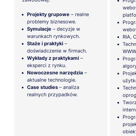
Progr
webo
Projekty grupowe
– realne
platf
problemy biznesowe.
Progr
Symulacje
– decyzje w
webo
warunkach rynkowych.
RIA, 
Staże i praktyki
–
Techn
doświadczenie w firmach.
WW
Wykłady z praktykami
–
Progr
eksperci z rynku.
algor
Nowoczesne narzędzia
–
Proje
aktualne technologie.
użytk
Case studies
– analiza
Techn
realnych przypadków.
opro
Tworz
inter
Progr
proje
obie