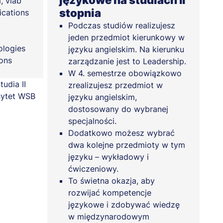
językowe na studiach II
, vlab
stopnia
cations
Podczas studiów realizujesz
jeden przedmiot kierunkowy w
ologies
języku angielskim. Na kierunku
ons
zarządzanie jest to Leadership.
W 4. semestrze obowiązkowo
zrealizujesz przedmiot w
języku angielskim,
dostosowany do wybranej
specjalności.
Dodatkowo możesz wybrać
dwa kolejne przedmioty w tym
języku – wykładowy i
ćwiczeniowy.
To świetna okazja, aby
rozwijać kompetencje
językowe i zdobywać wiedzę
w międzynarodowym