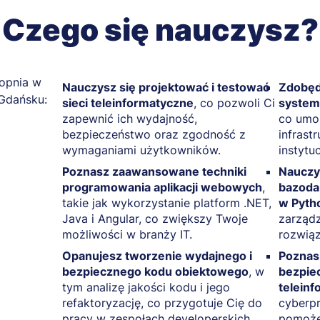
Czego się nauczysz?
Nauczysz się projektować i testować
Zdobęd
sieci teleinformatyczne
, co pozwoli Ci
systema
zapewnić ich wydajność,
co umoż
bezpieczeństwo oraz zgodność z
infrastr
wymaganiami użytkowników.
instytu
Poznasz zaawansowane techniki
Nauczys
programowania aplikacji webowych
,
bazoda
takie jak wykorzystanie platform .NET,
w Pyth
Java i Angular, co zwiększy Twoje
zarządz
możliwości w branży IT.
rozwiąz
Opanujesz tworzenie wydajnego i
Poznas
bezpiecznego kodu obiektowego
, w
bezpie
tym analizę jakości kodu i jego
telein
refaktoryzację, co przygotuje Cię do
cyberpr
pracy w zespołach developerskich.
pomoże