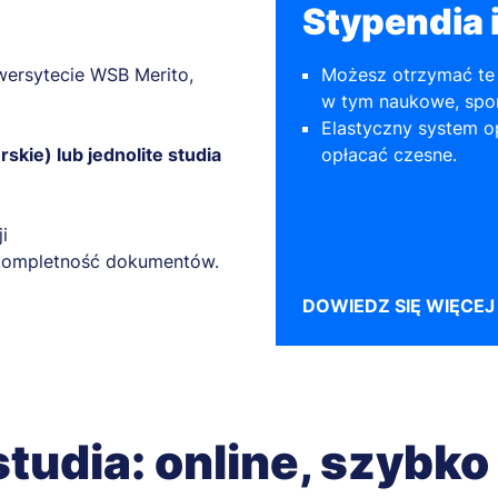
Stypendia i
ersytecie WSB Merito,
Możesz otrzymać te 
w tym naukowe, spor
Elastyczny system op
erskie) lub jednolite studia
opłacać czesne.
i
z kompletność dokumentów.
DOWIEDZ SIĘ WIĘCEJ
studia: online, szybko