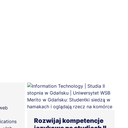
 web
Rozwijaj kompetencje
cations