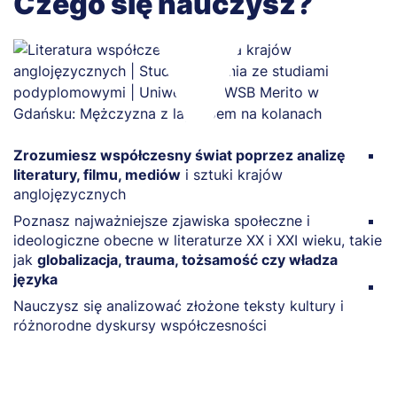
Czego się nauczysz?
Zrozumiesz współczesny świat poprzez analizę
R
literatury, filmu, mediów
i sztuki krajów
n
anglojęzycznych
m
Poznasz najważniejsze zjawiska społeczne i
Z
ideologiczne obecne w literaturze XX i XXI wieku, takie
m
jak
globalizacja, trauma, tożsamość czy władza
e
języka
P
Nauczysz się analizować złożone teksty kultury i
w
różnorodne dyskursy współczesności
z
k