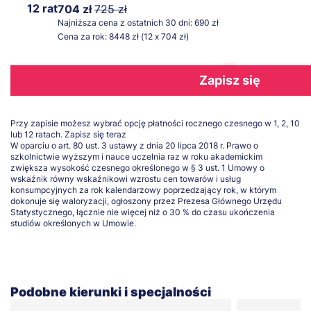
12 rat
704 zł
725 zł
Najniższa cena z ostatnich 30 dni: 690 zł
Cena za rok: 8448 zł (12 x 704 zł)
Zapisz się
Przy zapisie możesz wybrać opcję płatności rocznego czesnego w 1, 2, 10
lub 12 ratach.
Zapisz się teraz
W oparciu o art. 80 ust. 3 ustawy z dnia 20 lipca 2018 r. Prawo o
szkolnictwie wyższym i nauce uczelnia raz w roku akademickim
zwiększa wysokość czesnego określonego w § 3 ust. 1 Umowy o
wskaźnik równy wskaźnikowi wzrostu cen towarów i usług
konsumpcyjnych za rok kalendarzowy poprzedzający rok, w którym
dokonuje się waloryzacji, ogłoszony przez Prezesa Głównego Urzędu
Statystycznego, łącznie nie więcej niż o 30 % do czasu ukończenia
studiów określonych w Umowie.
Podobne kierunki i specjalności