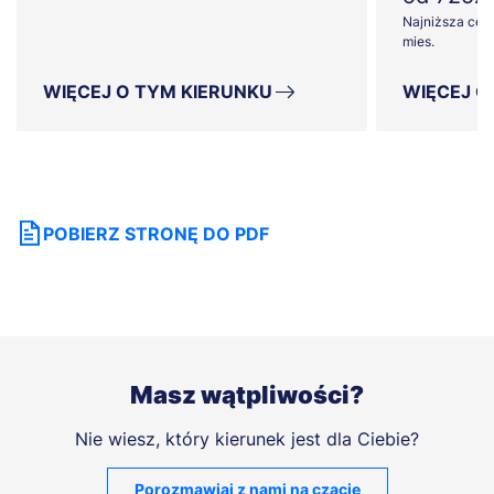
Najniższa cena
mies.
WIĘCEJ O TYM KIERUNKU
WIĘCEJ O
POBIERZ STRONĘ DO PDF
Masz wątpliwości?
Nie wiesz, który kierunek jest dla Ciebie?
Porozmawiaj z nami na czacie