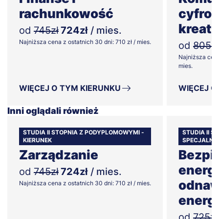
rachunkowość
cyfrow
kreat
od
745zł
724zł
/ mies.
Najniższa cena z ostatnich 30 dni: 710 zł / mies.
od
805zł
Najniższa cena
mies.
WIĘCEJ O TYM KIERUNKU
WIĘCEJ O
Inni oglądali również
STUDIA II STOPNIA Z PODYPLOMOWYMI -
STUDIA II 
KIERUNEK
SPECJALNO
Zarządzanie
Bezpi
energ
od
745zł
724zł
/ mies.
odnaw
Najniższa cena z ostatnich 30 dni: 710 zł / mies.
energi
od
725zł