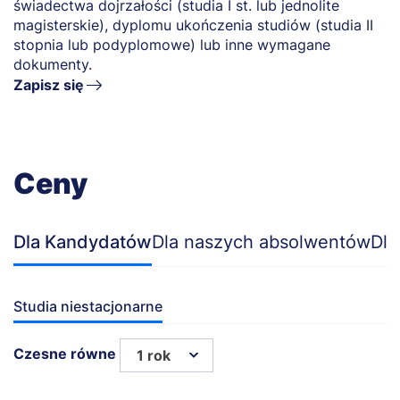
świadectwa dojrzałości (studia I st. lub jednolite
magisterskie), dyplomu ukończenia studiów (studia II
stopnia lub podyplomowe) lub inne wymagane
dokumenty.
Zapisz się
Ceny
Dla Kandydatów
Dla naszych absolwentów
Dla
Studia niestacjonarne
Czesne równe
1 rok