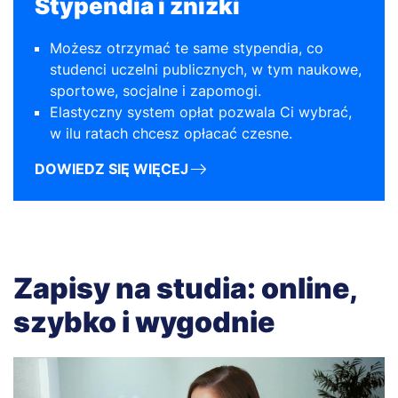
Stypendia i zniżki
Możesz otrzymać te same stypendia, co
studenci uczelni publicznych, w tym naukowe,
sportowe, socjalne i zapomogi.
Elastyczny system opłat pozwala Ci wybrać,
w ilu ratach chcesz opłacać czesne.
DOWIEDZ SIĘ WIĘCEJ
Zapisy na studia: online,
szybko i wygodnie