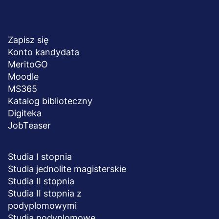
Menu
NA SKRÓTY
stopka
Zapisz się
Konto kandydata
MeritoGO
Moodle
MS365
Katalog biblioteczny
Digiteka
JobTeaser
STUDIA I SZKOLENIA
Studia I stopnia
Studia jednolite magisterskie
Studia II stopnia
Studia II stopnia z
podyplomowymi
Studia podyplomowe