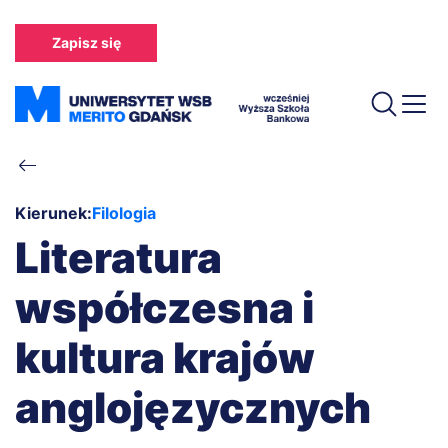
Przejdź
do
Zapisz się
treści
Ścieżka
nawigacyjna
Kierunek:
Filologia
Literatura
współczesna i
kultura krajów
anglojęzycznych