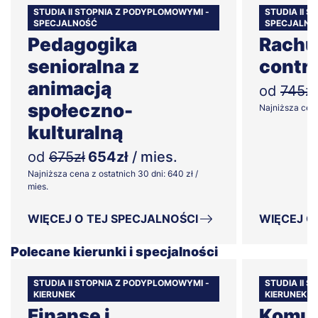
STUDIA II STOPNIA Z PODYPLOMOWYMI -
STUDIA II 
SPECJALNOŚĆ
SPECJALNO
Pedagogika
Rachu
senioralna z
contro
animacją
od
745zł
społeczno-
Najniższa cena 
kulturalną
od
675zł
654zł
/ mies.
Najniższa cena z ostatnich 30 dni: 640 zł /
mies.
WIĘCEJ O TEJ SPECJALNOŚCI
WIĘCEJ O
Polecane kierunki i specjalności
STUDIA II STOPNIA Z PODYPLOMOWYMI -
STUDIA II 
KIERUNEK
KIERUNEK
Finanse i
Komun