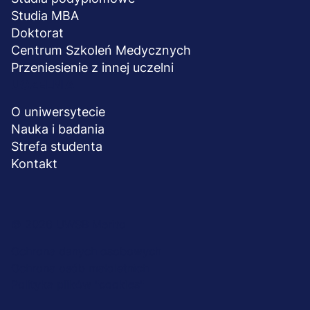
Studia MBA
Doktorat
Centrum Szkoleń Medycznych
Przeniesienie z innej uczelni
UCZELNIA
O uniwersytecie
Nauka i badania
Strefa studenta
Kontakt
Menu
© 2026 UWSB Merito
stopka-
Ochrona danych osobowych
Ochrona osób małoletnich
dodatkowe
Polityka plików "cookies"