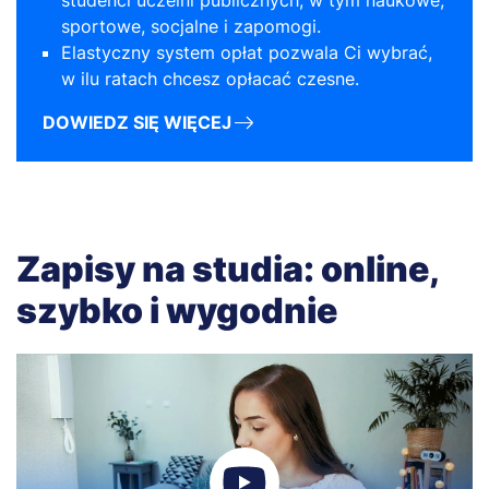
studenci uczelni publicznych, w tym naukowe,
sportowe, socjalne i zapomogi.
Elastyczny system opłat pozwala Ci wybrać,
w ilu ratach chcesz opłacać czesne.
DOWIEDZ SIĘ WIĘCEJ
Zapisy na studia: online,
szybko i wygodnie