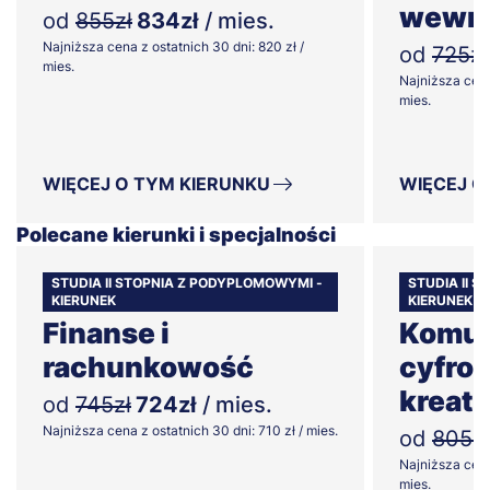
wewnę
od
855zł
834zł
/ mies.
Najniższa cena z ostatnich 30 dni: 820 zł /
od
725zł
mies.
Najniższa cena
mies.
WIĘCEJ O TYM KIERUNKU
WIĘCEJ O
Polecane kierunki i specjalności
STUDIA II STOPNIA Z PODYPLOMOWYMI -
STUDIA II 
KIERUNEK
KIERUNEK
Finanse i
Komun
rachunkowość
cyfrow
kreat
od
745zł
724zł
/ mies.
Najniższa cena z ostatnich 30 dni: 710 zł / mies.
od
805zł
Najniższa cena
mies.