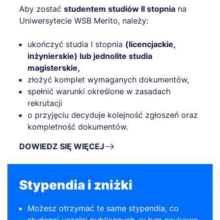
Aby zostać
studentem studiów II stopnia
na
Uniwersytecie WSB Merito, należy:
ukończyć studia I stopnia
(licencjackie,
inżynierskie) lub jednolite studia
magisterskie,
złożyć komplet wymaganych dokumentów,
spełnić warunki określone w zasadach
rekrutacji
o przyjęciu decyduje kolejność zgłoszeń oraz
kompletność dokumentów.
DOWIEDZ SIĘ WIĘCEJ
Stypendia i zniżki
Możesz otrzymać te same stypendia, co