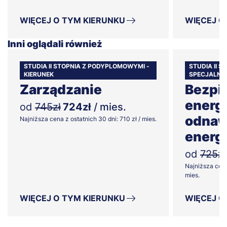
WIĘCEJ O TYM KIERUNKU
WIĘCEJ O
Inni oglądali również
STUDIA II STOPNIA Z PODYPLOMOWYMI -
STUDIA II 
KIERUNEK
SPECJALNO
Zarządzanie
Bezpi
energ
od
745zł
724zł
/ mies.
odnaw
Najniższa cena z ostatnich 30 dni: 710 zł / mies.
energi
od
725zł
Najniższa cena
mies.
WIĘCEJ O TYM KIERUNKU
WIĘCEJ O