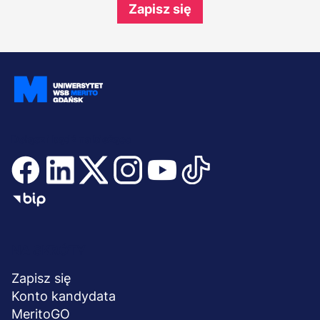
Zapisz się
Dołącz i bądź na bieżąco
Menu
NA SKRÓTY
stopka
Zapisz się
Konto kandydata
MeritoGO