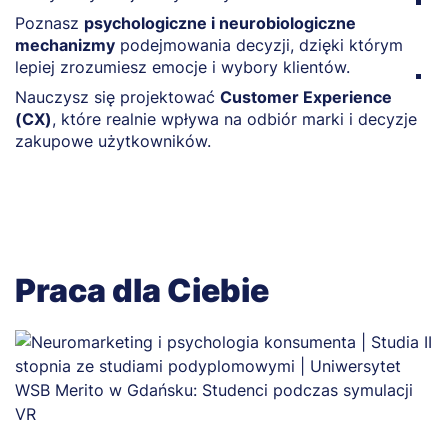
Z
Poznasz
psychologiczne i neurobiologiczne
w
mechanizmy
podejmowania decyzji, dzięki którym
k
lepiej zrozumiesz emocje i wybory klientów.
N
Nauczysz się projektować
Customer Experience
w
(CX)
, które realnie wpływa na odbiór marki i decyzje
t
zakupowe użytkowników.
Praca dla Ciebie