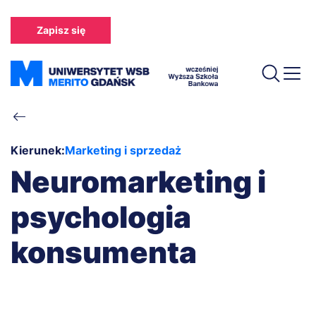
Przejdź
do
Zapisz się
treści
Ścieżka
nawigacyjna
Kierunek:
Marketing i sprzedaż
Neuromarketing i
psychologia
konsumenta