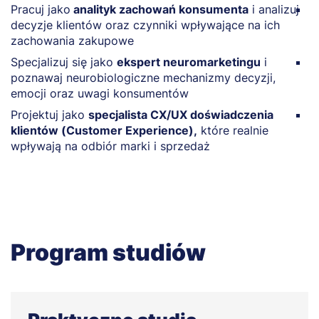
Pracuj jako
analityk zachowań konsumenta
i analizuj
T
decyzje klientów oraz czynniki wpływające na ich
k
zachowania zakupowe
w
Specjalizuj się jako
ekspert neuromarketingu
i
R
poznawaj neurobiologiczne mechanizmy decyzji,
p
emocji oraz uwagi konsumentów
d
Projektuj jako
specjalista CX/UX doświadczenia
B
klientów (Customer Experience),
które realnie
k
wpływają na odbiór marki i sprzedaż
p
Program studiów