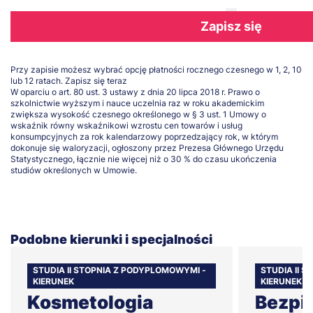
Zapisz się
Przy zapisie możesz wybrać opcję płatności rocznego czesnego w 1, 2, 10
lub 12 ratach.
Zapisz się teraz
W oparciu o art. 80 ust. 3 ustawy z dnia 20 lipca 2018 r. Prawo o
szkolnictwie wyższym i nauce uczelnia raz w roku akademickim
zwiększa wysokość czesnego określonego w § 3 ust. 1 Umowy o
wskaźnik równy wskaźnikowi wzrostu cen towarów i usług
konsumpcyjnych za rok kalendarzowy poprzedzający rok, w którym
dokonuje się waloryzacji, ogłoszony przez Prezesa Głównego Urzędu
Statystycznego, łącznie nie więcej niż o 30 % do czasu ukończenia
studiów określonych w Umowie.
Podobne kierunki i specjalności
STUDIA II STOPNIA Z PODYPLOMOWYMI -
STUDIA II 
KIERUNEK
KIERUNEK
Kosmetologia
Bezpi