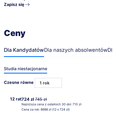
Zapisz się
Ceny
Dla Kandydatów
Dla naszych absolwentów
Dla
Studia niestacjonarne
Czesne równe
1 rok
12 rat
724 zł
745 zł
Najniższa cena z ostatnich 30 dni: 710 zł
Cena za rok: 8688 zł (12 x 724 zł)