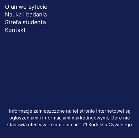
O uniwersytecie
Nauka i badania
Strefa studenta
Kontakt
Menu
© 2026 UWSB Merito
stopka-
Ochrona danych osobowych
Ochrona osób małoletnich
dodatkowe
Polityka plików "cookies"
Informacje zamieszczone na tej stronie internetowej są
ogłoszeniami i informacjami marketingowymi, które nie
stanowią oferty w rozumieniu art. 71 Kodeksu Cywilnego