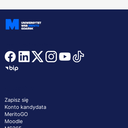
Dołącz i bądź na bieżąco
Menu
NA SKRÓTY
stopka
Zapisz się
Konto kandydata
MeritoGO
Moodle