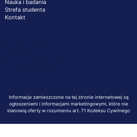
Nauka i badania
Strefa studenta
Kontakt
Menu
© 2026 UWSB Merito
stopka-
Ochrona danych osobowych
Ochrona osób małoletnich
dodatkowe
Polityka plików "cookies"
Informacje zamieszczone na tej stronie internetowej są
ogłoszeniami i informacjami marketingowymi, które nie
stanowią oferty w rozumieniu art. 71 Kodeksu Cywilnego