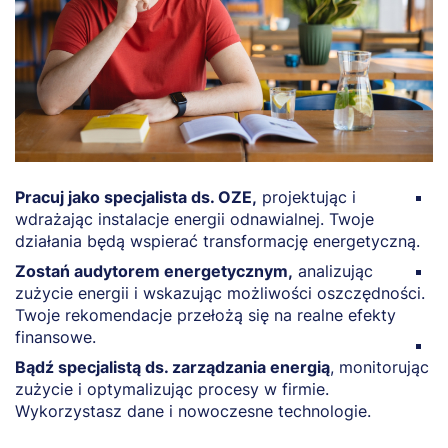
Pracuj jako specjalista ds. OZE,
projektując i
R
wdrażając instalacje energii odnawialnej. Twoje
w
działania będą wspierać transformację energetyczną.
ś
Zostań audytorem energetycznym,
analizując
P
zużycie energii i wskazując możliwości oszczędności.
z
Twoje rekomendacje przełożą się na realne efekty
e
finansowe.
Z
Bądź specjalistą ds. zarządzania energią
, monitorując
p
zużycie i optymalizując procesy w firmie.
Wykorzystasz dane i nowoczesne technologie.