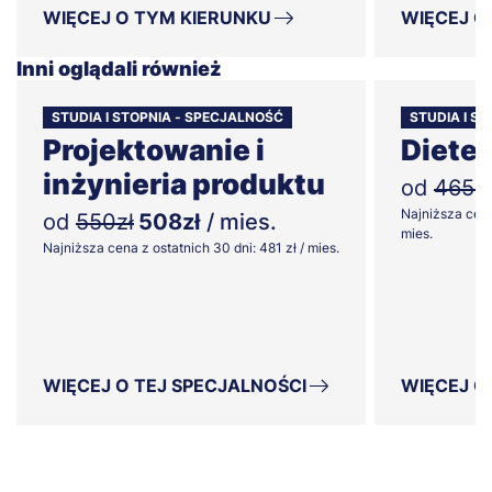
WIĘCEJ O TYM KIERUNKU
WIĘCEJ O
Inni oglądali również
STUDIA I STOPNIA - SPECJALNOŚĆ
STUDIA I S
Projektowanie i
Diete
inżynieria produktu
od
465zł
Najniższa cena
od
550zł
508zł
/ mies.
mies.
Najniższa cena z ostatnich 30 dni: 481 zł / mies.
WIĘCEJ O TEJ SPECJALNOŚCI
WIĘCEJ O