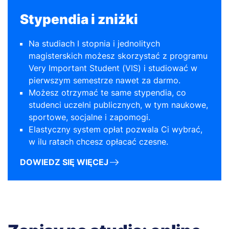
Stypendia i zniżki
Na studiach I stopnia i jednolitych
magisterskich możesz skorzystać z programu
Very Important Student (VIS) i studiować w
pierwszym semestrze nawet za darmo.
Możesz otrzymać te same stypendia, co
studenci uczelni publicznych, w tym naukowe,
sportowe, socjalne i zapomogi.
Elastyczny system opłat pozwala Ci wybrać,
w ilu ratach chcesz opłacać czesne.
DOWIEDZ SIĘ WIĘCEJ