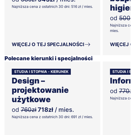
higien
Najniższa cena z ostatnich 30 dni: 516 zł / mies.
od
500z
Najniższa cena
mies.
WIĘCEJ O TEJ SPECJALNOŚCI
WIĘCEJ O
Polecane kierunki i specjalności
STUDIA I STOPNIA - KIERUNEK
STUDIA I ST
Design –
Infor
projektowanie
od
770zł
użytkowe
Najniższa cena 
od
760zł
718zł
/ mies.
Najniższa cena z ostatnich 30 dni: 691 zł / mies.