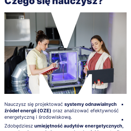
Czego się nauczysz?
Nauczysz się projektować
systemy odnawialnych
N
źródeł energii (OZE)
oraz analizować efektywność
o
energetyczną i środowiskową.
Z
Zdobędziesz
umiejętność audytów energetycznych,
p