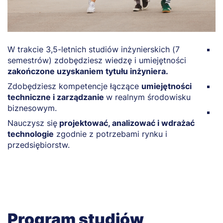
W trakcie 3,5-letnich studiów inżynierskich (7
Z
semestrów) zdobędziesz wiedzę i umiejętności
w
zakończone uzyskaniem tytułu inżyniera.
t
Zdobędziesz kompetencje łączące
umiejętności
N
techniczne i zarządzanie
w realnym środowisku
o
biznesowym.
Z
Nauczysz się
projektować, analizować i wdrażać
f
technologie
zgodnie z potrzebami rynku i
p
przedsiębiorstw.
Program studiów