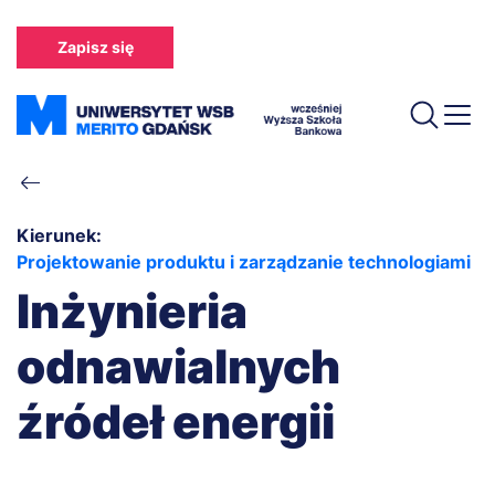
Przejdź
do
Zapisz się
treści
Ścieżka
nawigacyjna
Kierunek:
Projektowanie produktu i zarządzanie technologiami
Inżynieria
odnawialnych
źródeł energii