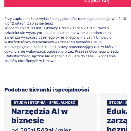
Zapisz się
Przy zapisie możesz wybrać opcję płatności rocznego czesnego w 1, 2, 10
lub 12 ratach.
Zapisz się teraz
W oparciu o art. 80 ust. 3 ustawy z dnia 20 lipca 2018 r. Prawo o
szkolnictwie wyższym i nauce uczelnia raz w roku akademickim
zwiększa wysokość czesnego określonego w § 3 ust. 1 Umowy o
wskaźnik równy wskaźnikowi wzrostu cen towarów i usług
konsumpcyjnych za rok kalendarzowy poprzedzający rok, w którym
dokonuje się waloryzacji, ogłoszony przez Prezesa Głównego Urzędu
Statystycznego, łącznie nie więcej niż o 30 % do czasu ukończenia
studiów określonych w Umowie.
Podobne kierunki i specjalności
STUDIA I STOPNIA - SPECJALNOŚĆ
STUDIA I S
Narzędzia AI w
Edukac
biznesie
zarzą
bezpi
od
585zł
543zł
/ mies.