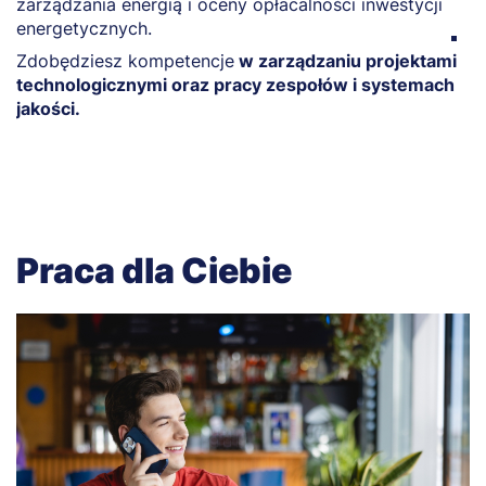
zarządzania energią i oceny opłacalności inwestycji
t
energetycznych.
N
Zdobędziesz kompetencje
w zarządzaniu projektami
t
technologicznymi oraz pracy zespołów i systemach
jakości.
Praca dla Ciebie