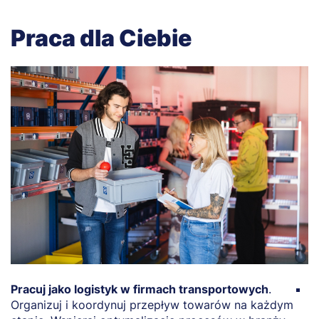
Praca dla Ciebie
Pracuj jako logistyk w firmach transportowych
.
P
Organizuj i koordynuj przepływ towarów na każdym
i