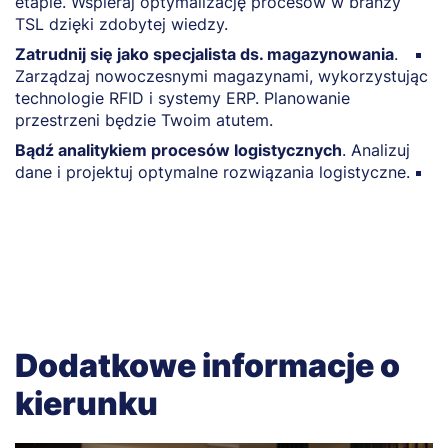
etapie. Wspieraj optymalizację procesów w branży
k
TSL dzięki zdobytej wiedzy.
g
Zatrudnij się jako specjalista ds. magazynowania
.
Z
Zarządzaj nowoczesnymi magazynami, wykorzystując
l
technologie RFID i systemy ERP. Planowanie
t
przestrzeni będzie Twoim atutem.
r
p
Bądź analitykiem procesów logistycznych
. Analizuj
dane i projektuj optymalne rozwiązania logistyczne.
B
p
p
Dodatkowe informacje o
kierunku