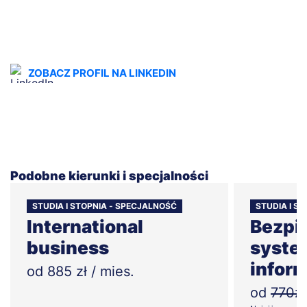
ZOBACZ PROFIL NA LINKEDIN
Podobne kierunki i specjalności
STUDIA I STOPNIA - SPECJALNOŚĆ
STUDIA I S
International
Bezpi
business
syst
infor
od 885 zł / mies.
od
770zł