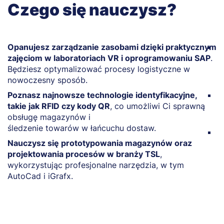
Czego się nauczysz?
Opanujesz zarządzanie zasobami dzięki praktycznym
Z
zajęciom w laboratoriach VR i oprogramowaniu SAP
.
w
Będziesz optymalizować procesy logistyczne w
o
nowoczesny sposób.
d
Poznasz najnowsze technologie identyfikacyjne,
O
takie jak RFID czy kody QR
, co umożliwi Ci sprawną
u
obsługę magazynów i
p
śledzenie towarów w łańcuchu dostaw.
Z
Nauczysz się prototypowania magazynów oraz
s
projektowania procesów w branży TSL
,
d
wykorzystując profesjonalne narzędzia, w tym
r
AutoCad i iGrafx.