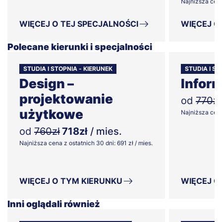
Najniższa cena 
WIĘCEJ O TEJ SPECJALNOŚCI
WIĘCEJ O
Polecane kierunki i specjalności
STUDIA I STOPNIA - KIERUNEK
STUDIA I ST
Design –
Infor
projektowanie
od
770zł
użytkowe
Najniższa cena 
od
760zł
718zł
/ mies.
Najniższa cena z ostatnich 30 dni: 691 zł / mies.
WIĘCEJ O TYM KIERUNKU
WIĘCEJ O
Inni oglądali również