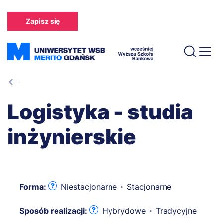
Przejdź
do
Zapisz się
treści
Ścieżka
nawigacyjna
Logistyka - studia
inżynierskie
Forma:
Niestacjonarne
Stacjonarne
Sposób realizacji:
Hybrydowe
Tradycyjne