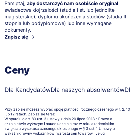
Pamiętaj,
aby dostarczyć nam osobiście oryginał
świadectwa dojrzałości (studia I st. lub jednolite
magisterskie), dyplomu ukończenia studiów (studia II
stopnia lub podyplomowe) lub inne wymagane
dokumenty.
Zapisz się
Ceny
Dla Kandydatów
Dla naszych absolwentów
Dla
Przy zapisie możesz wybrać opcję płatności rocznego czesnego w 1, 2, 10
lub 12 ratach.
Zapisz się teraz
W oparciu o art. 80 ust. 3 ustawy z dnia 20 lipca 2018 r. Prawo o
szkolnictwie wyższym i nauce uczelnia raz w roku akademickim
zwiększa wysokość czesnego określonego w § 3 ust. 1 Umowy o
wskaźnik równy wskaźnikowi wzrostu cen towarów i usług