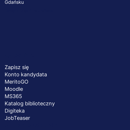
Dołącz i bądź na bieżąco
Menu
NA SKRÓTY
stopka
Zapisz się
Konto kandydata
MeritoGO
Moodle
MS365
Katalog biblioteczny
Digiteka
JobTeaser
STUDIA I SZKOLENIA