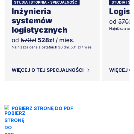
STUDIA I STOPNIA - SPECJALNOŚĆ
STUDIA I S
Inżynieria
Logist
systemów
od
570zł
logistycznych
Najniższa cena 
od
570zł
528zł
/ mies.
Najniższa cena z ostatnich 30 dni: 501 zł / mies.
WIĘCEJ O TEJ SPECJALNOŚCI
WIĘCEJ O
POBIERZ STRONĘ DO PDF