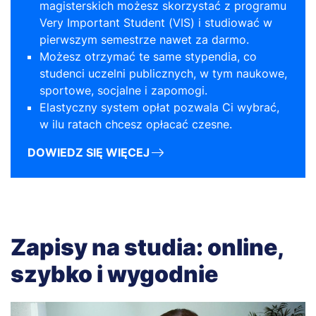
magisterskich możesz skorzystać z programu
Very Important Student (VIS) i studiować w
pierwszym semestrze nawet za darmo.
Możesz otrzymać te same stypendia, co
studenci uczelni publicznych, w tym naukowe,
sportowe, socjalne i zapomogi.
Elastyczny system opłat pozwala Ci wybrać,
w ilu ratach chcesz opłacać czesne.
DOWIEDZ SIĘ WIĘCEJ
Zapisy na studia: online,
szybko i wygodnie