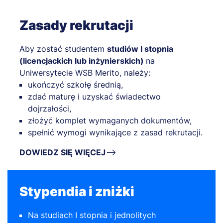
Zasady rekrutacji
Aby zostać studentem
studiów I stopnia
(licencjackich lub inżynierskich)
na
Uniwersytecie WSB Merito, należy:
ukończyć szkołę średnią,
zdać maturę i uzyskać świadectwo
dojrzałości,
złożyć komplet wymaganych dokumentów,
spełnić wymogi wynikające z zasad rekrutacji.
DOWIEDZ SIĘ WIĘCEJ
Stypendia i zniżki
Na studiach I stopnia i jednolitych