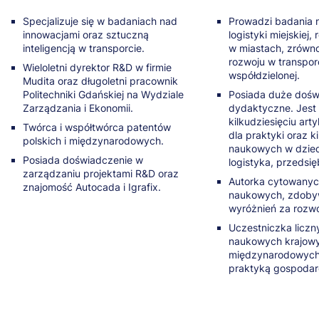
Specjalizuje się w badaniach nad
Prowadzi badania 
innowacjami oraz sztuczną
logistyki miejskiej,
inteligencją w transporcie.
w miastach, zrów
rozwoju w transpor
Wieloletni dyrektor R&D w firmie
współdzielonej.
Mudita oraz długoletni pracownik
Politechniki Gdańskiej na Wydziale
Posiada duże dośw
Zarządzania i Ekonomii.
dydaktyczne. Jest
kilkudziesięciu art
Twórca i współtwórca patentów
dla praktyki oraz k
polskich i międzynarodowych.
naukowych w dziedz
Posiada doświadczenie w
logistyka, przedsię
zarządzaniu projektami R&D oraz
Autorka cytowanyc
znajomość Autocada i Igrafix.
naukowych, zdobyw
wyróżnień za rozw
Uczestniczka liczn
naukowych krajowy
międzynarodowych,
praktyką gospodar