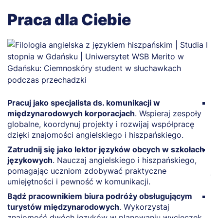
Praca dla Ciebie
Pracuj jako specjalista ds. komunikacji w
Z
międzynarodowych korporacjach
. Wspieraj zespoły
P
globalne, koordynuj projekty i rozwijaj współpracę
a
dzięki znajomości angielskiego i hiszpańskiego.
a
Zatrudnij się jako lektor języków obcych w szkołach
P
językowych
. Nauczaj angielskiego i hiszpańskiego,
w
pomagając uczniom zdobywać praktyczne
j
umiejętności i pewność w komunikacji.
a
Bądź pracownikiem biura podróży obsługującym
Z
turystów międzynarodowych
. Wykorzystaj
R
znajomość dwóch języków w planowaniu wycieczek.
ś