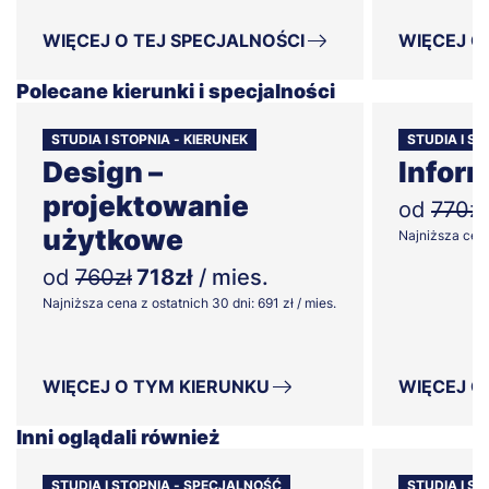
WIĘCEJ O TEJ SPECJALNOŚCI
WIĘCEJ O
Polecane kierunki i specjalności
STUDIA I STOPNIA - KIERUNEK
STUDIA I ST
Design –
Infor
projektowanie
od
770zł
użytkowe
Najniższa cena 
od
760zł
718zł
/ mies.
Najniższa cena z ostatnich 30 dni: 691 zł / mies.
WIĘCEJ O TYM KIERUNKU
WIĘCEJ O
Inni oglądali również
STUDIA I STOPNIA - SPECJALNOŚĆ
STUDIA I ST