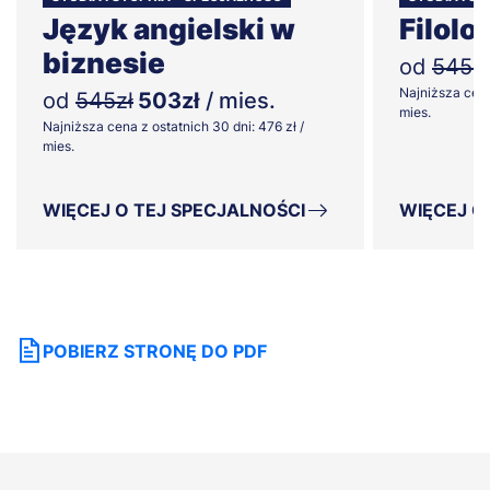
Język angielski w
Filolo
biznesie
od
545zł
Najniższa cena
od
545zł
503zł
/ mies.
mies.
Najniższa cena z ostatnich 30 dni: 476 zł /
mies.
WIĘCEJ O TEJ SPECJALNOŚCI
WIĘCEJ O
POBIERZ STRONĘ DO PDF