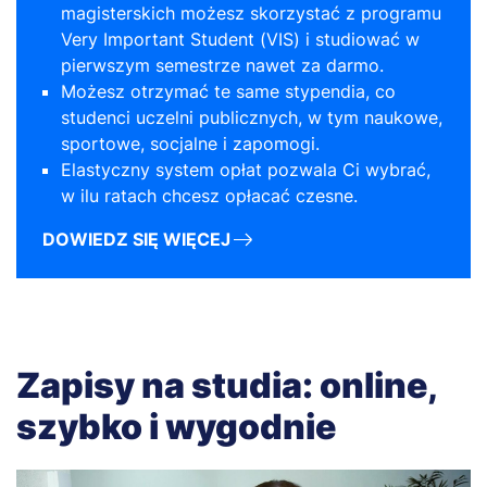
magisterskich możesz skorzystać z programu
Very Important Student (VIS) i studiować w
pierwszym semestrze nawet za darmo.
Możesz otrzymać te same stypendia, co
studenci uczelni publicznych, w tym naukowe,
sportowe, socjalne i zapomogi.
Elastyczny system opłat pozwala Ci wybrać,
w ilu ratach chcesz opłacać czesne.
DOWIEDZ SIĘ WIĘCEJ
Zapisy na studia: online,
szybko i wygodnie