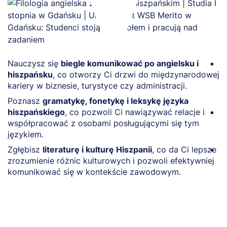
Nauczysz się
biegle komunikować po angielsku i
O
hiszpańsku
, co otworzy Ci drzwi do międzynarodowej
a
kariery w biznesie, turystyce czy administracji.
w
m
Poznasz
gramatykę, fonetykę i leksykę języka
hiszpańskiego
, co pozwoli Ci nawiązywać relacje i
Z
współpracować z osobami posługującymi się tym
p
językiem.
z
Zgłębisz
literaturę i kulturę Hiszpanii
, co da Ci lepsze
R
zrozumienie różnic kulturowych i pozwoli efektywniej
u
komunikować się w kontekście zawodowym.
w