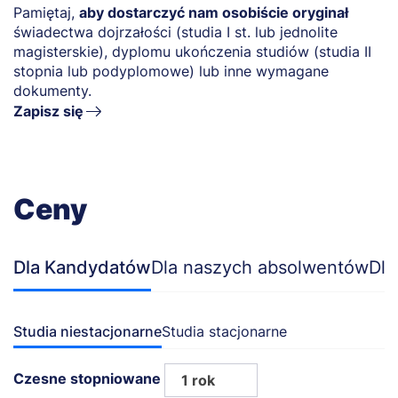
Pamiętaj,
aby dostarczyć nam osobiście oryginał
świadectwa dojrzałości (studia I st. lub jednolite
magisterskie), dyplomu ukończenia studiów (studia II
stopnia lub podyplomowe) lub inne wymagane
dokumenty.
Zapisz się
Ceny
Dla Kandydatów
Dla naszych absolwentów
Dla
Studia niestacjonarne
Studia stacjonarne
Czesne stopniowane
1 rok