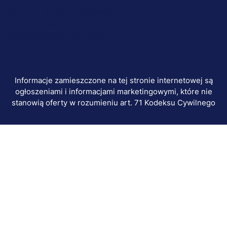
stopka-
Ochrona danych osobowych
Ochrona osób małoletnich
dodatkowe
Polityka plików "cookies"
Informacje zamieszczone na tej stronie internetowej są
ogłoszeniami i informacjami marketingowymi, które nie
stanowią oferty w rozumieniu art. 71 Kodeksu Cywilnego