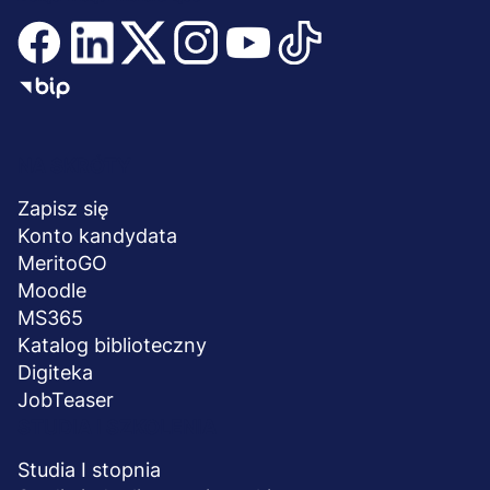
Menu
NA SKRÓTY
stopka
Zapisz się
Konto kandydata
MeritoGO
Moodle
MS365
Katalog biblioteczny
Digiteka
JobTeaser
STUDIA I SZKOLENIA
Studia I stopnia