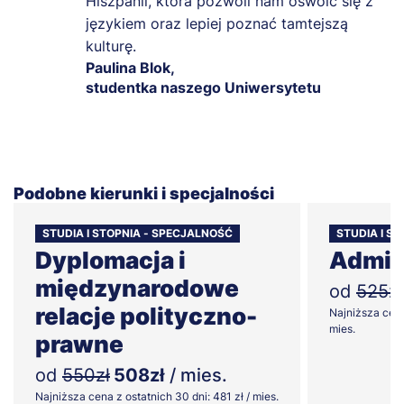
Hiszpanii, która pozwoli nam oswoić się z
językiem oraz lepiej poznać tamtejszą
kulturę.
Paulina Blok,
studentka naszego Uniwersytetu
Podobne kierunki i specjalności
STUDIA I STOPNIA - SPECJALNOŚĆ
STUDIA I ST
Dyplomacja i
Admin
międzynarodowe
od
525zł
relacje polityczno-
Najniższa cena
mies.
prawne
od
550zł
508zł
/ mies.
Najniższa cena z ostatnich 30 dni: 481 zł / mies.