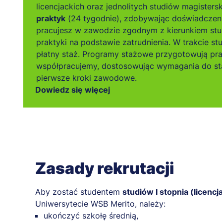
licencjackich oraz jednolitych studiów magistersk
Syste
praktyk
(24 tygodnie), zdobywając doświadczen
kryz
pracujesz w zawodzie zgodnym z kierunkiem stu
Syste
praktyki na podstawie zatrudnienia. W trakcie s
Współ
płatny staż. Programy stażowe przygotowują pr
Udzie
współpracujemy, dostosowując wymagania do sta
pierwsze kroki zawodowe.
Dowiedz się więcej
Zasady rekrutacji
Aby zostać studentem
studiów I stopnia (licencj
Uniwersytecie WSB Merito, należy:
ukończyć szkołę średnią,