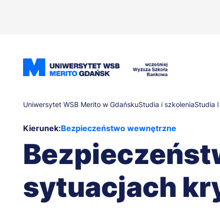
Przejdź
do
treści
Ścieżka
Uniwersytet WSB Merito w Gdańsku
Studia i szkolenia
Studia I
Kierunek:
Bezpieczeństwo wewnętrzne
nawigacyjna
Bezpieczeństw
sytuacjach k