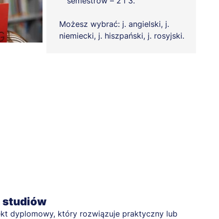
semestrów – 2 i 3.
Możesz wybrać: j. angielski, j.
niemiecki, j. hiszpański, j. rosyjski.
a studiów
kt dyplomowy, który rozwiązuje praktyczny lub