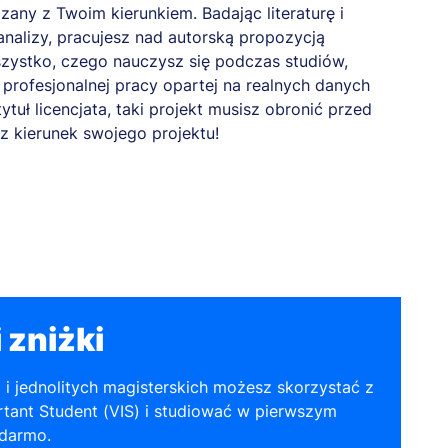
any z Twoim kierunkiem. Badając literaturę i
nalizy, pracujesz nad autorską propozycją
zystko, czego nauczysz się podczas studiów,
profesjonalnej pracy opartej na realnych danych
tytuł licencjata, taki projekt musisz obronić przed
z kierunek swojego projektu!
 zniżki
a i jednolitych magisterskich możesz skorzystać z
tant Student (VIS) i studiować w pierwszym
 darmo.