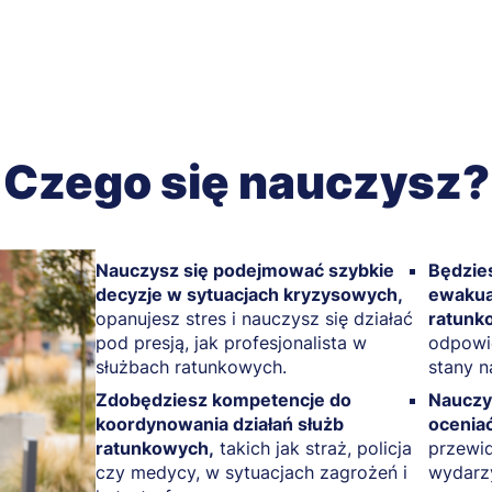
Czego się nauczysz?
Nauczysz się podejmować szybkie
Będzie
decyzje w sytuacjach kryzysowych,
ewakuac
opanujesz stres i nauczysz się działać
ratunk
pod presją, jak profesjonalista w
odpowie
służbach ratunkowych.
stany 
Zdobędziesz kompetencje do
Nauczys
koordynowania działań służb
oceniać
ratunkowych,
takich jak straż, policja
przewid
czy medycy, w sytuacjach zagrożeń i
wydarz