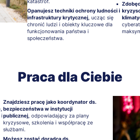
katastrof.
Zdobęd
Opanujesz techniki ochrony ludności i
kryzys
infrastruktury krytycznej,
ucząc się
klimat
chronić ludzi i obiekty kluczowe dla
cyberat
funkcjonowania państwa i
maksyma
społeczeństwa.
Praca dla Ciebie
Znajdziesz pracę jako koordynator ds.
,
bezpieczeństwa w instytucji
 i
publicznej,
odpowiadający za plany
kryzysowe, szkolenia i współpracę ze
służbami.
Możesz zostać doradcą ds.