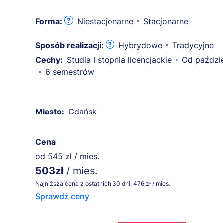
Forma:
Niestacjonarne
Stacjonarne
Sposób realizacji:
Hybrydowe
Tradycyjne
Cechy:
Studia I stopnia licencjackie
Od paździe
6 semestrów
Miasto:
Gdańsk
Cena
od
545 zł / mies.
503zł
/ mies.
Najniższa cena z ostatnich 30 dni: 476 zł / mies.
Sprawdź ceny