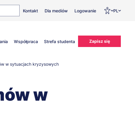
Top
Men
Prz
Kontakt
Dla mediów
Logowanie
PL
menu
WC
ję
Zapisz się
ania
Współpraca
Strefa studenta
mów w sytuacjach kryzysowych
emów w