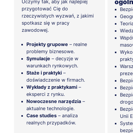
ogóln
Uczymy tak, aby jak najlepiej
przygotować Cię do
Bezpi
rzeczywistych wyzwań, z jakimi
Geogr
spotkasz się w pracy
Teori
zawodowej.
Wiedz
Współ
Projekty grupowe
– realne
maso
problemy biznesowe.
Wykor
Symulacje
– decyzje w
prakt
warunkach rynkowych.
Warsz
Staże i praktyki
–
preze
doświadczenie w firmach.
Bezpi
Wykłady z praktykami
–
Bezpi
eksperci z rynku.
Bezpi
Nowoczesne narzędzia
–
drog
aktualne technologie.
Bezpi
Case studies
– analiza
Unii E
realnych przypadków.
Syste
bezpi