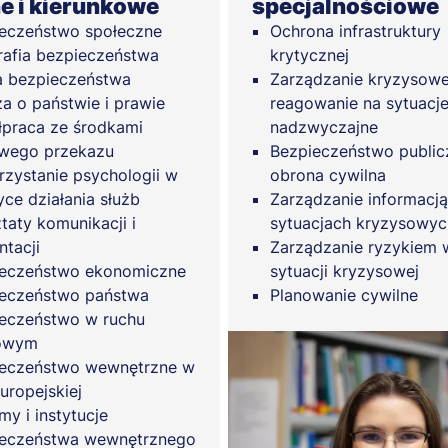
e i kierunkowe
specjalnościowe
eczeństwo społeczne
Ochrona infrastruktury
afia bezpieczeństwa
krytycznej
a bezpieczeństwa
Zarządzanie kryzysowe
a o państwie i prawie
reagowanie na sytuacj
praca ze środkami
nadzwyczajne
wego przekazu
Bezpieczeństwo public
zystanie psychologii w
obrona cywilna
yce działania służb
Zarządzanie informacj
taty komunikacji i
sytuacjach kryzysowyc
ntacji
Zarządzanie ryzykiem 
eczeństwo ekonomiczne
sytuacji kryzysowej
eczeństwo państwa
Planowanie cywilne
eczeństwo w ruchu
owym
eczeństwo wewnętrzne w
uropejskiej
my i instytucje
eczeństwa wewnętrznego