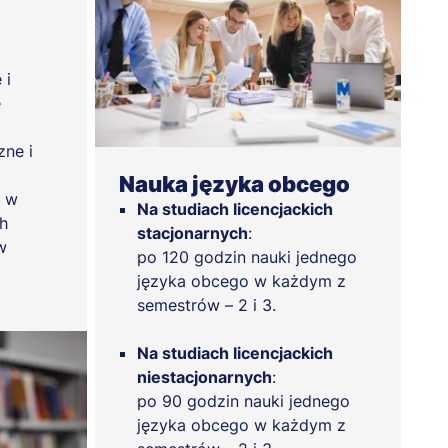
 i
e
zne i
Nauka języka obcego
ą w
Na studiach licencjackich
h
stacjonarnych
:
w
po 120 godzin nauki jednego
języka obcego w każdym z
semestrów – 2 i 3.
Na studiach licencjackich
niestacjonarnych
:
po 90 godzin nauki jednego
języka obcego w każdym z