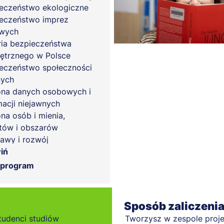
eczeństwo ekologiczne
eczeństwo imprez
wych
ria bezpieczeństwa
trznego w Polsce
eczeństwo społeczności
nych
na danych osobowych i
macji niejawnych
na osób i mienia,
tów i obszarów
awy i rozwój
nalistyki
iń
 człowieka i etyka
 program
owa funkcjonariuszy
 publicznych
 karne materialne i
Sposób zaliczeni
isy wybranych ustaw
tudenci studiów
Tworzysz w zespole proje
gólnych