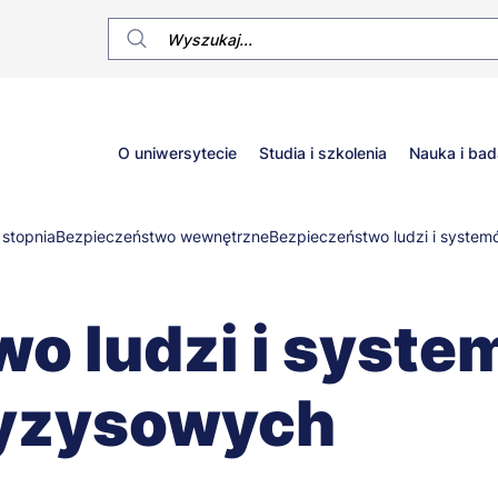
Główne
O uniwersytecie
Studia i szkolenia
Nauka i bad
menu
 stopnia
Bezpieczeństwo wewnętrzne
Bezpieczeństwo ludzi i syste
o ludzi i syst
ryzysowych