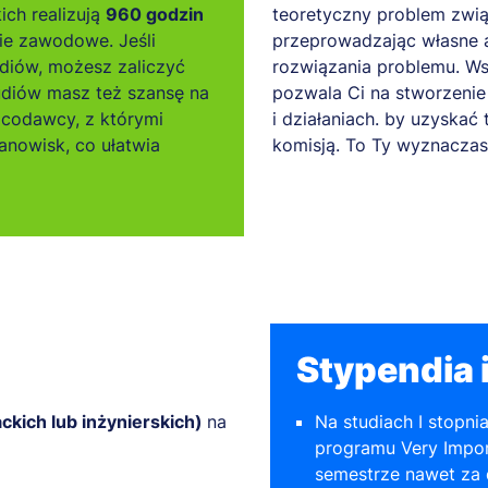
ich realizują
960 godzin
teoretyczny problem związ
m zarządzania
ie zawodowe. Jeśli
przeprowadzając własne a
ysowego
diów, możesz zaliczyć
rozwiązania problemu. Ws
my polityczne
tudiów masz też szansę na
pozwala Ci na stworzenie 
czesne siły zbrojne RP
acodawcy, z którymi
i działaniach. by uzyskać 
lanie pierwszej pomocy
nowisk, co ułatwia
komisją. To Ty wyznaczas
Stypendia i
ackich lub inżynierskich)
na
Na studiach I stopni
programu Very Impor
semestrze nawet za