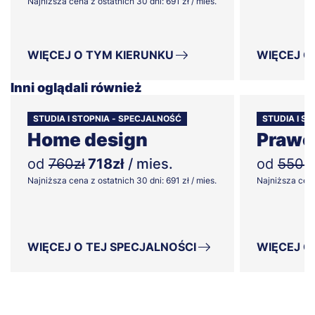
Najniższa cena z ostatnich 30 dni: 691 zł / mies.
WIĘCEJ O TYM KIERUNKU
WIĘCEJ O
Inni oglądali również
STUDIA I STOPNIA - SPECJALNOŚĆ
STUDIA I S
Home design
Prawo 
od
760zł
718zł
/ mies.
od
550zł
Najniższa cena z ostatnich 30 dni: 691 zł / mies.
Najniższa cena 
WIĘCEJ O TEJ SPECJALNOŚCI
WIĘCEJ O