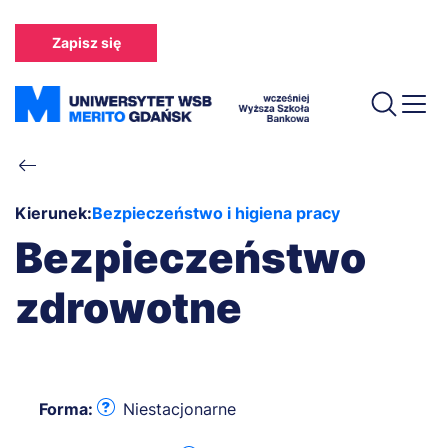
Przejdź
do
Zapisz się
treści
Ścieżka
nawigacyjna
Kierunek:
Bezpieczeństwo i higiena pracy
Bezpieczeństwo
zdrowotne
Forma:
Niestacjonarne