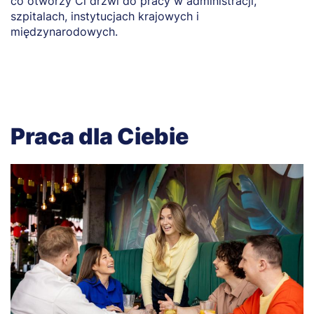
co otworzy Ci drzwi do pracy w administracji,
b
szpitalach, instytucjach krajowych i
m
międzynarodowych.
dn
Praca dla Ciebie