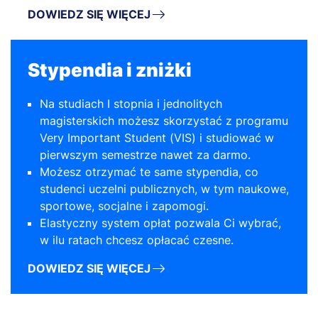
DOWIEDZ SIĘ WIĘCEJ
Stypendia i zniżki
Na studiach I stopnia i jednolitych
magisterskich możesz skorzystać z programu
Very Important Student (VIS) i studiować w
pierwszym semestrze nawet za darmo.
Możesz otrzymać te same stypendia, co
studenci uczelni publicznych, w tym naukowe,
sportowe, socjalne i zapomogi.
Elastyczny system opłat pozwala Ci wybrać,
w ilu ratach chcesz opłacać czesne.
DOWIEDZ SIĘ WIĘCEJ