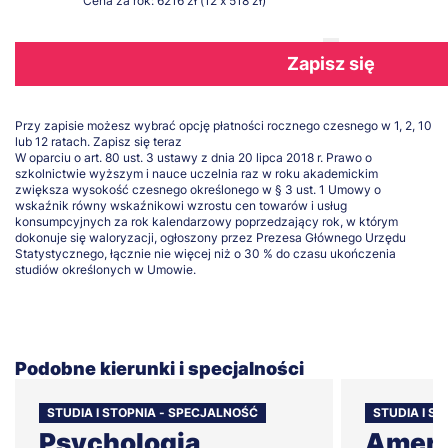
Cena za rok: 6216 zł (12 x 518 zł)
Zapisz się
Przy zapisie możesz wybrać opcję płatności rocznego czesnego w 1, 2, 10
lub 12 ratach.
Zapisz się teraz
W oparciu o art. 80 ust. 3 ustawy z dnia 20 lipca 2018 r. Prawo o
szkolnictwie wyższym i nauce uczelnia raz w roku akademickim
zwiększa wysokość czesnego określonego w § 3 ust. 1 Umowy o
wskaźnik równy wskaźnikowi wzrostu cen towarów i usług
konsumpcyjnych za rok kalendarzowy poprzedzający rok, w którym
dokonuje się waloryzacji, ogłoszony przez Prezesa Głównego Urzędu
Statystycznego, łącznie nie więcej niż o 30 % do czasu ukończenia
studiów określonych w Umowie.
Podobne kierunki i specjalności
STUDIA I STOPNIA - SPECJALNOŚĆ
STUDIA I S
Psychologia
Amery