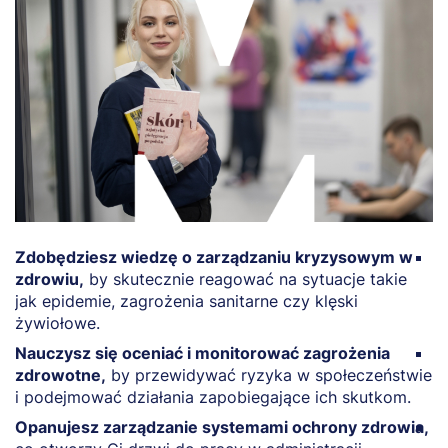
Zdobędziesz wiedzę o zarządzaniu kryzysowym w
Z
zdrowiu,
by skutecznie reagować na sytuacje takie
p
jak epidemie, zagrożenia sanitarne czy klęski
s
żywiołowe.
p
Nauczysz się oceniać i monitorować zagrożenia
P
zdrowotne,
by przewidywać ryzyka w społeczeństwie
z
i podejmować działania zapobiegające ich skutkom.
ś
Opanujesz zarządzanie systemami ochrony zdrowia,
B