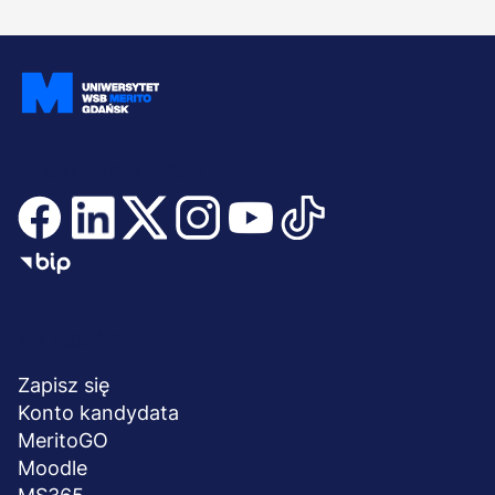
Dołącz i bądź na bieżąco
Menu
NA SKRÓTY
stopka
Zapisz się
Konto kandydata
MeritoGO
Moodle