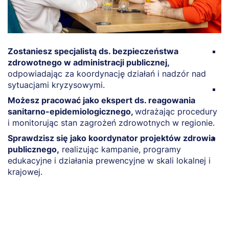
Zostaniesz specjalistą ds. bezpieczeństwa
Z
zdrowotnego w administracji publicznej,
r
odpowiadając za koordynację działań i nadzór nad
a
sytuacjami kryzysowymi.
B
Możesz pracować jako ekspert ds. reagowania
m
sanitarno-epidemiologicznego,
wdrażając procedury
w
i monitorując stan zagrożeń zdrowotnych w regionie.
z
Sprawdzisz się jako koordynator projektów zdrowia
M
publicznego,
realizując kampanie, programy
k
edukacyjne i działania prewencyjne w skali lokalnej i
s
krajowej.
m