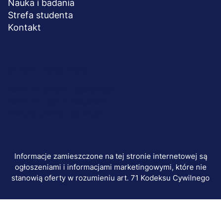
Nauka i badania
Strefa studenta
Kontakt
Menu
© 2026 UWSB Merito
stopka-
Ochrona danych osobowych
Ochrona osób małoletnich
dodatkowe
Polityka plików "cookies"
Informacje zamieszczone na tej stronie internetowej są
ogłoszeniami i informacjami marketingowymi, które nie
stanowią oferty w rozumieniu art. 71 Kodeksu Cywilnego