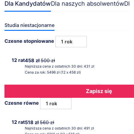
Dla Kandydatów
Dla naszych absolwentów
Dla
Studia niestacjonarne
Czesne stopniowane
1 rok
12 rat
458 zł
500 zł
Najniższa cena z ostatnich 30 dni: 431 zł
Cena za rok: 5496 zł (12 x 458 zł)
Zapisz się
Czesne równe
1 rok
12 rat
518 zł
560 zł
Najniższa cena z ostatnich 30 dni: 491 zł