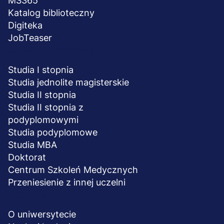
MS365
Katalog biblioteczny
Digiteka
JobTeaser
STUDIA I SZKOLENIA
Studia I stopnia
Studia jednolite magisterskie
Studia II stopnia
Studia II stopnia z
podyplomowymi
Studia podyplomowe
Studia MBA
Doktorat
Centrum Szkoleń Medycznych
Przeniesienie z innej uczelni
UCZELNIA
O uniwersytecie