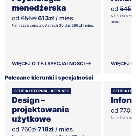
menedżerska
od
545zł
Najniższa cena
od
655zł
613zł
/ mies.
mies.
Najniższa cena z ostatnich 30 dni: 586 zł / mies.
WIĘCEJ O TEJ SPECJALNOŚCI
WIĘCEJ O
Polecane kierunki i specjalności
STUDIA I STOPNIA - KIERUNEK
STUDIA I ST
Design –
Infor
projektowanie
od
770zł
użytkowe
Najniższa cena 
od
760zł
718zł
/ mies.