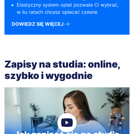
Elastyczny system opłat pozwala Ci wybrać,
w ilu ratach chcesz opłacać czesne.
DOWIEDZ SIĘ WIĘCEJ
Zapisy na studia: online,
szybko i wygodnie