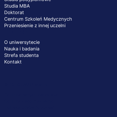
Studia MBA
Doktorat
Centrum Szkoleń Medycznych
Przeniesienie z innej uczelni
UCZELNIA
O uniwersytecie
Nauka i badania
Strefa studenta
Kontakt
Menu
© 2026 UWSB Merito
stopka-
Ochrona danych osobowych
Ochrona osób małoletnich
dodatkowe
Polityka plików "cookies"