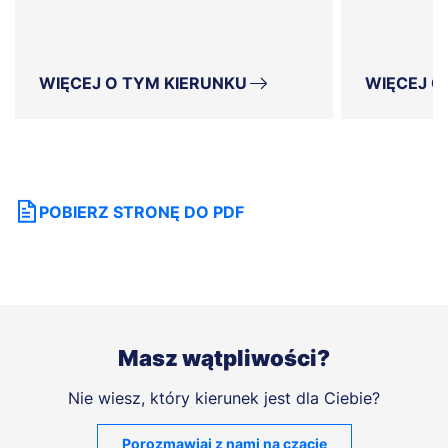
WIĘCEJ O TYM KIERUNKU
WIĘCEJ O
POBIERZ STRONĘ DO PDF
Masz wątpliwości?
Nie wiesz, który kierunek jest dla Ciebie?
Porozmawiaj z nami na czacie