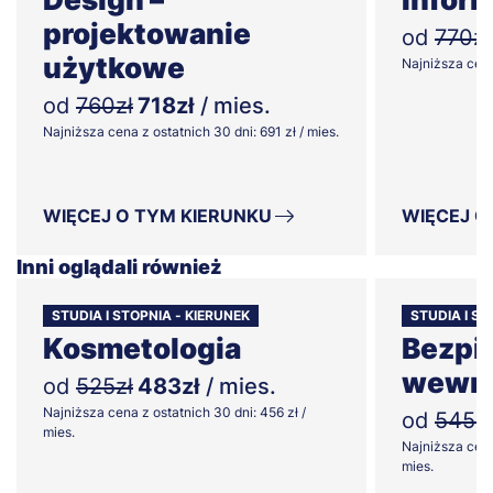
projektowanie
od
770zł
użytkowe
Najniższa cena 
od
760zł
718zł
/ mies.
Najniższa cena z ostatnich 30 dni: 691 zł / mies.
WIĘCEJ O TYM KIERUNKU
WIĘCEJ O
Inni oglądali również
STUDIA I STOPNIA - KIERUNEK
STUDIA I ST
Kosmetologia
Bezpi
wewnę
od
525zł
483zł
/ mies.
Najniższa cena z ostatnich 30 dni: 456 zł /
od
545zł
mies.
Najniższa cena
mies.