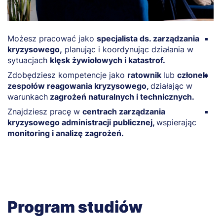
Możesz pracować jako
specjalista ds. zarządzania
M
kryzysowego,
planując i koordynując działania w
r
sytuacjach
klęsk żywiołowych i katastrof.
r
Zdobędziesz kompetencje jako
ratownik
lub
członek
Z
zespołów reagowania kryzysowego,
działając w
b
warunkach
zagrożeń naturalnych i technicznych.
e
Znajdziesz pracę w
centrach zarządzania
M
kryzysowego administracji publicznej,
wspierając
r
monitoring i analizę zagrożeń.
p
Program studiów