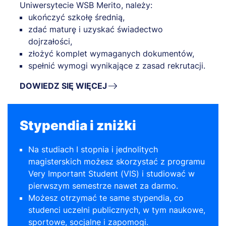
Uniwersytecie WSB Merito, należy:
ukończyć szkołę średnią,
zdać maturę i uzyskać świadectwo
dojrzałości,
złożyć komplet wymaganych dokumentów,
spełnić wymogi wynikające z zasad rekrutacji.
DOWIEDZ SIĘ WIĘCEJ
Stypendia i zniżki
Na studiach I stopnia i jednolitych
magisterskich możesz skorzystać z programu
Very Important Student (VIS) i studiować w
pierwszym semestrze nawet za darmo.
Możesz otrzymać te same stypendia, co
studenci uczelni publicznych, w tym naukowe,
sportowe, socjalne i zapomogi.