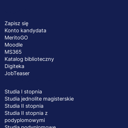
Menu
NA SKRÓTY
stopka
Zapisz się
Konto kandydata
MeritoGO
Moodle
MS365
Katalog biblioteczny
Digiteka
JobTeaser
STUDIA I SZKOLENIA
Studia I stopnia
Studia jednolite magisterskie
Studia II stopnia
Studia II stopnia z
podyplomowymi
Studia podyplomowe