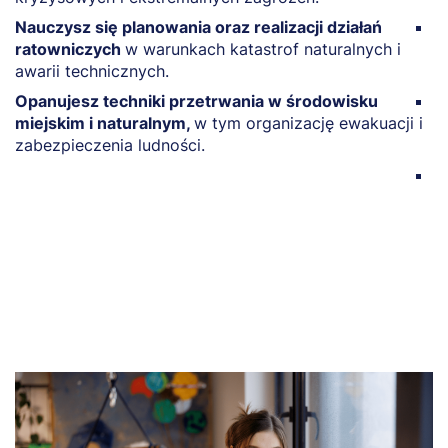
Nauczysz się planowania oraz realizacji działań
N
ratowniczych
w warunkach katastrof naturalnych i
m
awarii technicznych.
z
Opanujesz techniki przetrwania w środowisku
R
miejskim i naturalnym,
w tym organizację ewakuacji i
p
zabezpieczenia ludności.
w
Z
w
t
n