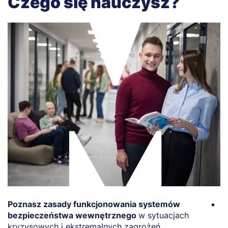
Czego się nauczysz?
Poznasz zasady funkcjonowania systemów
Z
bezpieczeństwa wewnętrznego
w sytuacjach
z
kryzysowych i ekstremalnych zagrożeń.
st