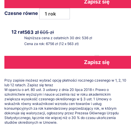
Zapisz się
Czesne równe
1 rok
12 rat
563 zł
605 zł
Najniższa cena z ostatnich 30 dni: 536 zł
Cena za rok: 6756 zł (12 x 563 zł)
Zapisz się
Przy zapisie możesz wybrać opcję płatności rocznego czesnego w 1, 2, 10
lub 12 ratach.
Zapisz się teraz
W oparciu o art. 80 ust. 3 ustawy z dnia 20 lipca 2018 r. Prawo o
szkolnictwie wyższym i nauce uczelnia raz w roku akademickim
zwiększa wysokość czesnego określonego w § 3 ust. 1 Umowy o
wskaźnik równy wskaźnikowi wzrostu cen towarów i usług
konsumpcyjnych za rok kalendarzowy poprzedzający rok, w którym
dokonuje się waloryzacji, ogłoszony przez Prezesa Głównego Urzędu
Statystycznego, łącznie nie więcej niż o 30 % do czasu ukończenia
studiów określonych w Umowie.