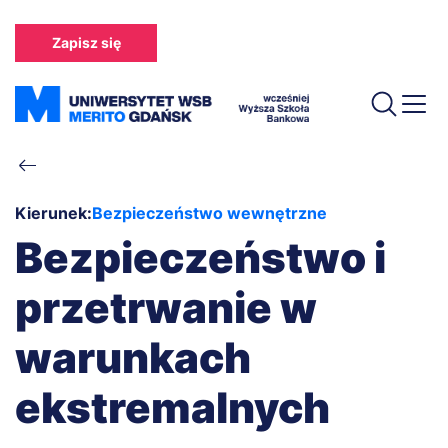
Przejdź
do
Zapisz się
treści
Ścieżka
nawigacyjna
Kierunek:
Bezpieczeństwo wewnętrzne
Bezpieczeństwo i
przetrwanie w
warunkach
ekstremalnych