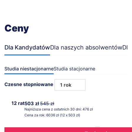
Ceny
Dla Kandydatów
Dla naszych absolwentów
Dla
Studia niestacjonarne
Studia stacjonarne
Czesne stopniowane
1 rok
12 rat
503 zł
545 zł
Najniższa cena z ostatnich 30 dni: 476 zł
Cena za rok: 6036 zł (12 x 503 zł)