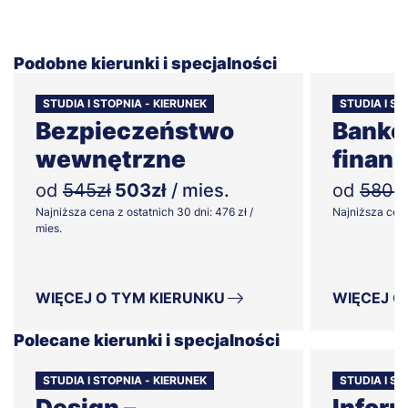
Podobne kierunki i specjalności
STUDIA I STOPNIA - KIERUNEK
STUDIA I S
Bezpieczeństwo
Banko
wewnętrzne
finan
od
545zł
503zł
/ mies.
od
580zł
Najniższa cena z ostatnich 30 dni: 476 zł /
Najniższa cena 
mies.
WIĘCEJ O TYM KIERUNKU
WIĘCEJ O
Polecane kierunki i specjalności
STUDIA I STOPNIA - KIERUNEK
STUDIA I ST
Design –
Infor