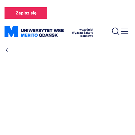
Przejdź
do
Zapisz się
treści
Ścieżka
nawigacyjna