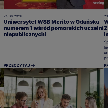
24.06.2026
23
Uniwersytet WSB Merito w Gdańsku
W
numerem 1 wśród pomorskich uczelni
Z
niepublicznych!
l
Sp
le
un
pr
PRZECZYTAJ
P