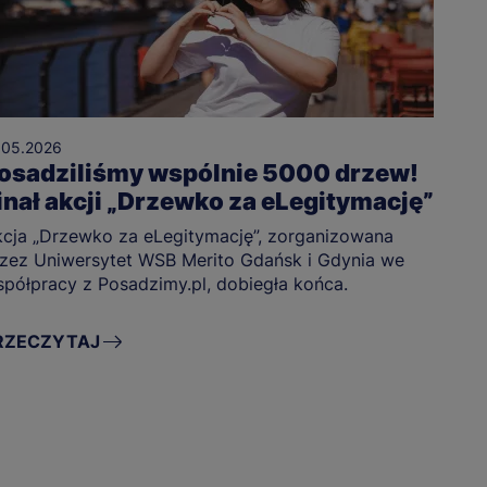
.05.2026
osadziliśmy wspólnie 5000 drzew!
inał akcji „Drzewko za eLegitymację”
cja „Drzewko za eLegitymację”, zorganizowana
zez Uniwersytet WSB Merito Gdańsk i Gdynia we
półpracy z Posadzimy.pl, dobiegła końca.
RZECZYTAJ