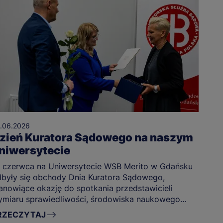
.06.2026
zień Kuratora Sądowego na naszym
niwersytecie
 czerwca na Uniwersytecie WSB Merito w Gdańsku
były się obchody Dnia Kuratora Sądowego,
anowiące okazję do spotkania przedstawicieli
miaru sprawiedliwości, środowiska naukowego
az służb współpracujących z kurato
RZECZYTAJ