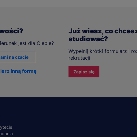
iwości?
Już wiesz, co chces
studiować?
ierunek jest dla Ciebie?
Wypełnij krótki formularz i r
ami na czacie
rekrutacji
ierz inną formę
Zapisz się
A
ytecie
adania