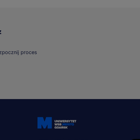
z
ozpocznij proces
Dołącz i bądź na bieżąco