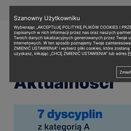
Przejdź
do
treści
Szanowny Użytkowniku
Wybierając „AKCEPTUJĘ POLITYKĘ PLIKÓW COOKIES I PRZEC
zapisanych w nich informacji przez nas oraz naszych partner
Twoich danych lokalizacyjnych generowanych przez Twoje u
internetowych. W ten sposób poznajemy Twoje zainteresowani
ZMIENIĆ USTAWIENIA" i wybierz pliki cookies, które zostan
uzyskasz, klikając „CHCĘ ZMIENIĆ USTAWIENIA" lub adres
P
Ścieżka
Uniwersytet WSB Merito w Gdańsku
Aktualności
Zmień
Aktualności
nawigacyjna