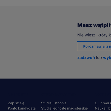
Masz wątpl
Nie wiesz, który k
Porozmawiaj z n
zadzwoń
lub
wyb
Menu
NA SKRÓTY
STUDIA I SZKOLENIA
UCZELNI
Zapisz się
Studia I stopnia
O uniwers
stopka
Konto kandydata
Studia jednolite magisterskie
Nauka i b