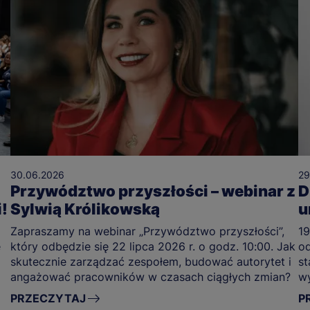
30.06.2026
29
Przywództwo przyszłości – webinar z
D
!
Sylwią Królikowską
u
Zapraszamy na webinar „Przywództwo przyszłości”,
19
e
który odbędzie się 22 lipca 2026 r. o godz. 10:00. Jak
od
skutecznie zarządzać zespołem, budować autorytet i
st
angażować pracowników w czasach ciągłych zmian?
wy
or
PRZECZYTAJ
P