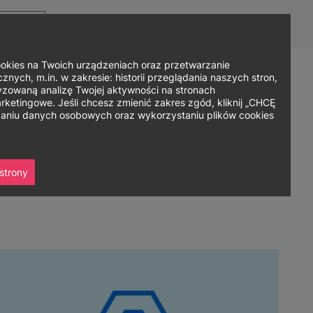
Top
Men
Prz
Kontakt
Dla mediów
Logowanie
PL
menu
WC
ję
ies na Twoich urządzeniach oraz przetwarzanie
nych, m.in. w zakresie: historii przeglądania naszych stron,
zowaną analizę Twojej aktywności na stronach
Zapisz się
ania
Współpraca
Strefa studenta
ketingowe. Jeśli chcesz zmienić zakres zgód, kliknij „CHCĘ
rzaniu danych osobowych oraz wykorzystaniu plików cookies
strony