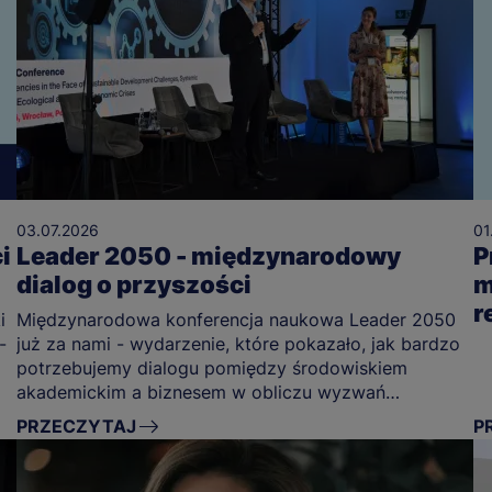
03.07.2026
01
i
Leader 2050 - międzynarodowy
P
dialog o przyszości
m
r
i
Międzynarodowa konferencja naukowa Leader 2050
-
już za nami - wydarzenie, które pokazało, jak bardzo
potrzebujemy dialogu pomiędzy środowiskiem
akademickim a biznesem w obliczu wyzwań
przyszłości.
PRZECZYTAJ
P