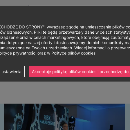
HODZĘ DO STRONY", wyrażasz zgodę na umieszczanie plików cook
ów biznesowych. Pliki te będą przetwarzały dane w celach statystycz
rządzenie oraz w celach marketingowych, które obejmują zautomaty
Główne
O uniwersytecie
Studia i szkolenia
Nauka i bad
a dotyczące naszej oferty i dostosowujemy do nich komunikaty mar
ą umieszczone na Twoich urządzeniach. Więcej informacji o przetwa
menu
olityce prywatności
oraz w
Polityce plików cookies
 ustawienia
Akceptuję politykę plików cookies i przechodzę do 