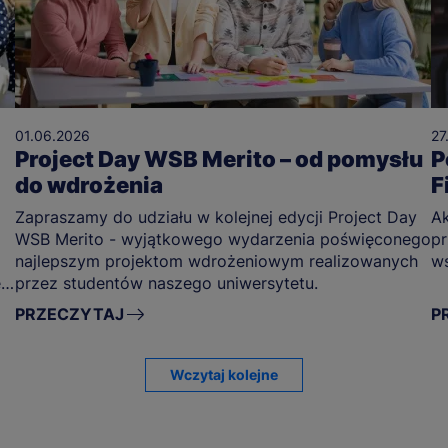
01.06.2026
27
Project Day WSB Merito – od pomysłu
P
do wdrożenia
F
Zapraszamy do udziału w kolejnej edycji Project Day
Ak
WSB Merito - wyjątkowego wydarzenia poświęconego
pr
najlepszym projektom wdrożeniowym realizowanych
ws
e
przez studentów naszego uniwersytetu.
 z
PRZECZYTAJ
P
Wczytaj kolejne