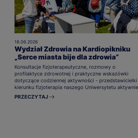
18.06.2026
Wydział Zdrowia na Kardiopikniku
„Serce miasta bije dla zdrowia”
Konsultacje fizjoterapeutyczne, rozmowy o
profilaktyce zdrowotnej i praktyczne wskazówki
dotyczące codziennej aktywności - przedstawicielki
kierunku fizjoterapia naszego Uniwersytetu aktywni
uczestniczyły w Kardiopikniku „Serce miasta bije dla
PRZECZYTAJ