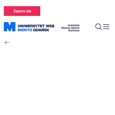
Przejdź
do
Zapisz się
treści
Ścieżka
nawigacyjna