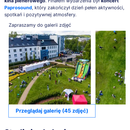
kina plenerowego
. Finałem wydarzenia był
koncert
Paprosound
, który zakończył dzień pełen aktywności,
spotkań i pozytywnej atmosfery.
Zapraszamy do galerii zdjęć
Przeglądaj galerię (45 zdjęć)