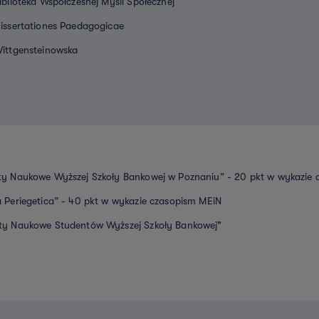
iblioteka Współczesnej Myśli Społecznej
Dissertationes Paedagogicae
Wittgensteinowska
ty Naukowe Wyższej Szkoły Bankowej w Poznaniu” - 20 pkt w wykazie
a Periegetica” - 40 pkt w wykazie czasopism MEiN
ty Naukowe Studentów Wyższej Szkoły Bankowej"