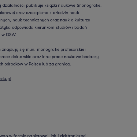
działalności publikuje książki naukowe (monografie,
biorowe) oraz czasopisma z dziedzin nauk
nych, nauk technicznych oraz nauk o kulturze
ematyka odpowiada kierunkom studiów i badań
h w DSW.
znajdują się m.in. monografie profesorskie i
 prace doktorskie oraz inne prace naukowe badaczy
ch ośrodków w Polsce lub za granicą.
edu.pl
 w formie papierowej, jak i elektronicznej.