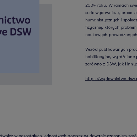
2004 roku. W ramach swej 
serie wydawnicze, prace z
humanistycznych i społecz
fizycznej, których probl
naukowych prowadzonyc
Wśród publikowanych prac 
habilitacyjne, wyróżnione
zarówno z DSW, jak i inny
https://wydawnictwo.dsw.
nież w pozostałych jednostkach poprzez wydawanie czasopism zarówno