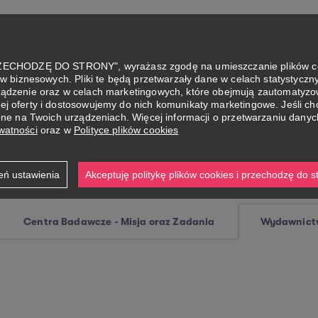
HODZĘ DO STRONY", wyrażasz zgodę na umieszczanie plików cook
 biznesowych. Pliki te będą przetwarzały dane w celach statystycznyc
Wydawnictwa i czasopisma
ądzenie oraz w celach marketingowych, które obejmują zautomatyzow
j oferty i dostosowujemy do nich komunikaty marketingowe. Jeśli ch
one na Twoich urządzeniach. Więcej informacji o przetwarzaniu dany
opisma
ywatności
oraz w
Polityce plików cookies
eń ustawienia
Akceptuję politykę plików cookies i przechodzę do s
Centra Badawcze - Misja oraz Zadania
Wydawnictw