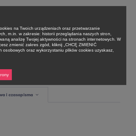
Szukaj
ies na Twoich urządzeniach oraz przetwarzanie
h, m.in. w zakresie: historii przeglądania naszych stron,
aną analizę Twojej aktywności na stronach internetowych. W
cesz zmienić zakres zgód, kliknij „CHCĘ ZMIENIĆ
ch osobowych oraz wykorzystaniu plików cookies uzyskasz,
trony
a i czasopisma