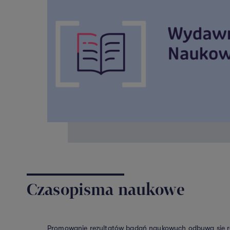
Czasopisma naukowe
Promowanie rezultatów badań naukowych odbywa się rów