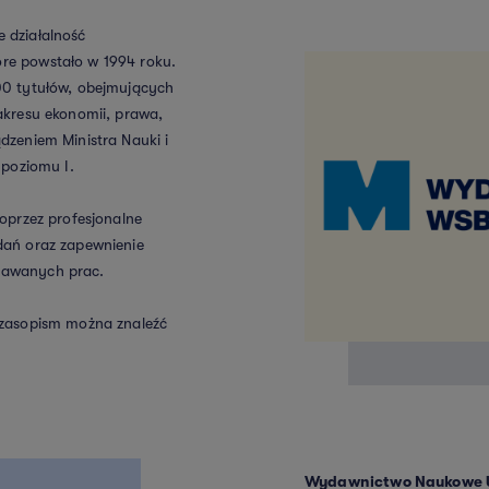
 działalność
re powstało w 1994 roku.
00 tytułów, obejmujących
akresu ekonomii, prawa,
dzeniem Ministra Nauki i
 poziomu I.
oprzez profesjonalne
dań oraz zapewnienie
dawanych prac.
czasopism można znaleźć
Wydawnictwo Naukowe U