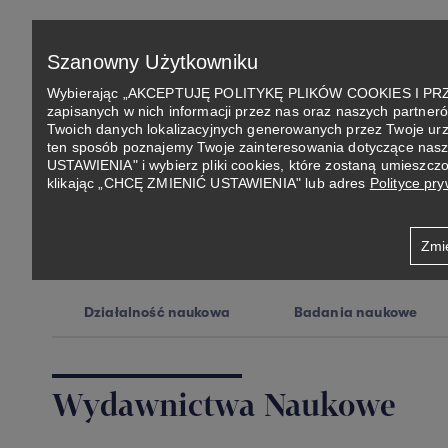
Przejdź
do
Szanowny Użytkowniku
treści
Wybierając „AKCEPTUJĘ POLITYKĘ PLIKÓW COOKIES I PRZEC
zapisanych w nich informacji przez nas oraz naszych partnerów
Federacja Naukowa
Działalność naukowa
Twoich danych lokalizacyjnych generowanych przez Twoje urz
ten sposób poznajemy Twoje zainteresowania dotyczące nasze
USTAWIENIA" i wybierz pliki cookies, które zostaną umieszcz
Wydawnictwa i czas
klikając „CHCĘ ZMIENIĆ USTAWIENIA" lub adres
Polityce pr
Zmi
Działalność naukowa
Badania naukowe
Wydawnictwa Naukowe