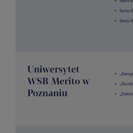
Seria B
Seria 
Seria 
Uniwersytet
„Zeszy
WSB Merito w
„Studi
Poznaniu
„Debiu