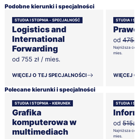
Podobne kierunki i specjalności
STUDIA I STOPNIA - SPECJALNOŚĆ
STUDIA I S
Logistics and
Prawo 
International
od
475zł
Forwarding
Najniższa cena
mies.
od 755 zł / mies.
WIĘCEJ O TEJ SPECJALNOŚCI
WIĘCEJ O
Polecane kierunki i specjalności
STUDIA I STOPNIA - KIERUNEK
STUDIA I ST
Grafika
Infor
komputerowa w
od
515zł
multimediach
Najniższa cena
mies.