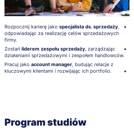
Rozpocznij karierę jako
specjalista ds. sprzedaży
,
R
odpowiadając za realizację celów sprzedażowych
h
firmy.
o
Zostań
liderem zespołu sprzedaży
, zarządzając
Z
działaniami sprzedażowymi i zespołem handlowców.
r
m
Pracuj jako
account manager
, budując relacje z
kluczowymi klientami i rozwijając ich portfolio.
Z
r
Program studiów