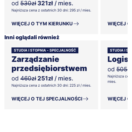
od
530zł
321zł
/ mies.
Najniższa cena z ostatnich 30 dni: 295 zł / mies.
WIĘCEJ O TYM KIERUNKU
WIĘCEJ O
Inni oglądali również
STUDIA I STOPNIA - SPECJALNOŚĆ
STUDIA I ST
Zarządzanie
Logis
przedsiębiorstwem
od
505zł
Najniższa cena
od
460zł
251zł
/ mies.
mies.
Najniższa cena z ostatnich 30 dni: 225 zł / mies.
WIĘCEJ O TEJ SPECJALNOŚCI
WIĘCEJ O