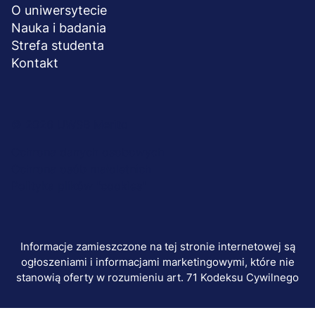
O uniwersytecie
Nauka i badania
Strefa studenta
Kontakt
Menu
© 2026 UWSB Merito
stopka-
Ochrona danych osobowych
Ochrona osób małoletnich
dodatkowe
Polityka plików "cookies"
Informacje zamieszczone na tej stronie internetowej są
ogłoszeniami i informacjami marketingowymi, które nie
stanowią oferty w rozumieniu art. 71 Kodeksu Cywilnego