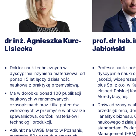
dr inż. Agnieszka Kurc-
prof. dr hab.
Lisiecka
Jabłoński
Doktor nauk technicznych w
Profesor nauk spo
dyscyplinie inżynieria materiałowa, od
dyscyplinie nauki o
ponad 15 lat łączy działalność
jakości, wiceprez
naukową z praktyką przemysłową.
plus Sp. z o.o. w 
ekspert Polskiej Kom
Ma w dorobku ponad 100 publikacji
Akredytacyjnej.
naukowych w renomowanych
czasopismach oraz kilka patentów
Doświadczony nau
wdrożonych w przemyśle w obszarze
przedsiębiorca, do
spawalnictwa, obróbki materiałów i
i analityk biznesu.
technologii produkcji.
naukowego działaj
standardami Evide
Adiunkt na UWSB Merito w Poznaniu,
Management (EBM)
mentorka 80+ prac dyplomowych,