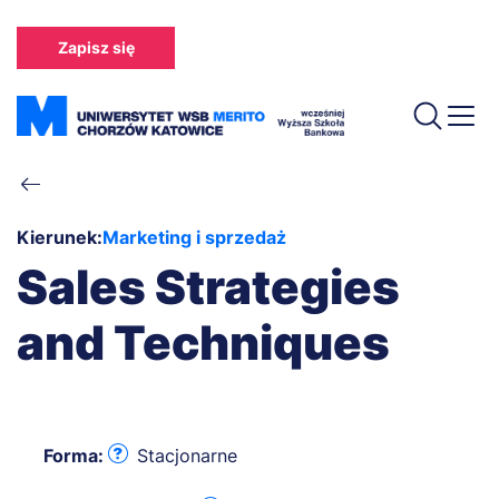
Przejdź
do
Zapisz się
treści
Ścieżka
nawigacyjna
Kierunek:
Marketing i sprzedaż
Sales Strategies
and Techniques
Forma:
Stacjonarne