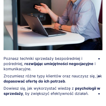
Poznasz techniki sprzedaży bezpośredniej i
N
pośredniej,
rozwijając umiejętności negocjacyjne
i
t
komunikacyjne.
s
Zrozumiesz różne typy klientów oraz nauczysz się, jak
O
dopasować ofertę do ich potrzeb
.
s
z
Dowiesz się, jak wykorzystać wiedzę z
psychologii w
sprzedaży
, by zwiększyć efektywność działań.
Z
b
w