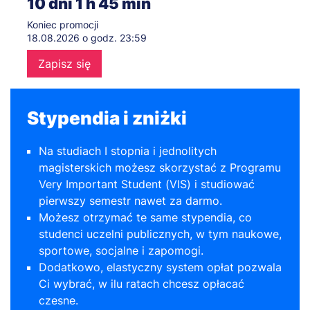
10
dni
1
h
45
min
Koniec promocji
18.08.2026 o godz. 23:59
Zapisz się
Stypendia i zniżki
Na studiach I stopnia i jednolitych
magisterskich możesz skorzystać z Programu
Very Important Student (VIS) i studiować
pierwszy semestr nawet za darmo.
Możesz otrzymać te same stypendia, co
studenci uczelni publicznych, w tym naukowe,
sportowe, socjalne i zapomogi.
Dodatkowo, elastyczny system opłat pozwala
Ci wybrać, w ilu ratach chcesz opłacać
czesne.