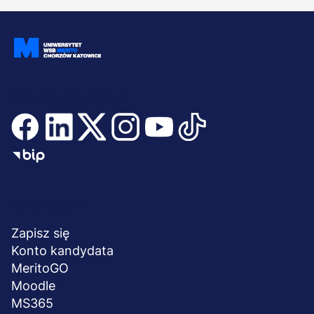
Dołącz i bądź na bieżąco
Menu
NA SKRÓTY
stopka
Zapisz się
Konto kandydata
MeritoGO
Moodle
MS365