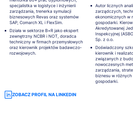
specjalistka w logistyce i inżynierii
Autor licznych anal
zarządzania, trenerka symulacji
zarządczych, tech
biznesowych Revas oraz systemów
ekonomicznych w r
SAP, Comarch XL i FlexSim.
gospodarki. Kierow
Akredytowanej Jed
Działa w sektorze B+R jako ekspert
Inspekcyjnej (ASB
zewnętrzny NCBR i NOT, doradca
Sp. z o.o.
techniczny w firmach przemysłowych
oraz kierownik projektów badawczo-
Doświadczony szko
rozwojowych.
kierownik i realizat
związanych z bud
nowoczesnych meto
zarządzania, strate
biznesu w różnych
gospodarki.
ZOBACZ PROFIL NA LINKEDIN