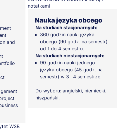
Nauka języka obcego
Na studiach stacjonarnych:
ement
360 godzin nauki języka
ent
obcego (90 godz. na semestr)
ion and
od 1 do 4 semestru.
Na studiach niestacjonarnych:
nt
90 godzin nauki jednego
rtfolio
języka obcego (45 godz. na
semestr) w 3 i 4 semestrze.
ect
Do wyboru: angielski, niemiecki,
nagement
hiszpański.
project
business