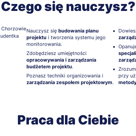
Czego się nauczysz?
Nauczysz się
budowania planu
Dowiesz
projektu
i tworzenia systemu jego
zarząd
monitorowania.
Opanuje
Zdobędziesz umiejętności
specja
opracowywania i zarządzania
zarządz
budżetem projektu
.
Zrozumi
Poznasz techniki organizowania i
przy u
zarządzania zespołem projektowym
.
metody
Praca dla Ciebie