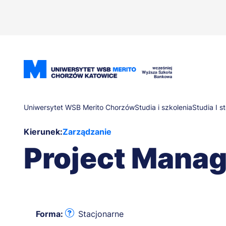
Przejdź
do
treści
Ścieżka
Uniwersytet WSB Merito Chorzów
Studia i szkolenia
Studia I s
Kierunek:
Zarządzanie
nawigacyjna
Project Manag
Forma:
Stacjonarne