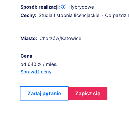
Sposób realizacji:
Hybrydowe
Cechy:
Studia I stopnia licencjackie
Od paździe
Miasto:
Chorzów/Katowice
Cena
od
640 zł / mies.
Sprawdź ceny
Zadaj pytanie
Zapisz się