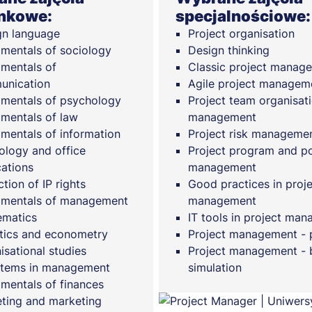
nkowe:
specjalnościowe:
gn language
Project organisation
mentals of sociology
Design thinking
mentals of
Classic project manag
unication
Agile project managem
mentals of psychology
Project team organisat
mentals of law
management
mentals of information
Project risk manageme
ology and office
Project program and po
cations
management
tion of IP rights
Good practices in proj
mentals of management
management
matics
IT tools in project ma
stics and econometry
Project management - 
isational studies
Project management - 
stems in management
simulation
mentals of finances
ting and marketing