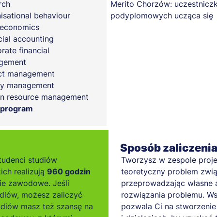
rch
isational behaviour
oeconomics
cial accounting
rate financial
gement
ct management
ty management
n resource management
 program
Sposób zaliczeni
tudenci studiów
Tworzysz w zespole proje
ich realizują
960 godzin
teoretyczny problem związ
ie zawodowe. Jeśli
przeprowadzając własne a
diów, możesz zaliczyć
rozwiązania problemu. Ws
tudiów masz też szansę na
pozwala Ci na stworzenie 