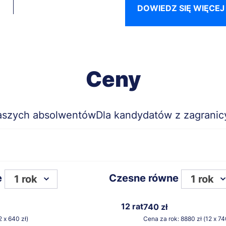
DOWIEDZ SIĘ WIĘCEJ
Ceny
aszych absolwentów
Dla kandydatów z zagranic
e
Czesne równe
1 rok
1 rok
12 rat
10 rat
740 zł
755 zł
2 x 640 zł)
Cena za rok: 8880 zł (12 x 74
Cena za rok: 7550 zł (10 x 