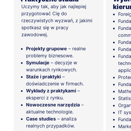
kieru
Uczymy tak, aby jak najlepiej
przygotować Cię do
Forei
rzeczywistych wyzwań, z jakimi
Funda
spotkasz się w pracy
Funda
zawodowej.
comm
Funda
Projekty grupowe
– realne
Funda
problemy biznesowe.
Funda
Symulacje
– decyzje w
techn
warunkach rynkowych.
appli
Staże i praktyki
–
Protec
doświadczenie w firmach.
Funda
Wykłady z praktykami
–
Mathe
eksperci z rynku.
Stati
Nowoczesne narzędzia
–
Organ
aktualne technologie.
IT sy
Case studies
– analiza
Funda
realnych przypadków.
Marke