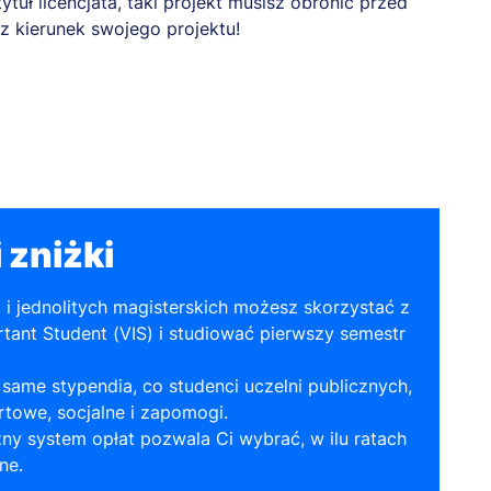
tytuł licencjata, taki projekt musisz obronić przed
z kierunek swojego projektu!
 zniżki
a i jednolitych magisterskich możesz skorzystać z
tant Student (VIS) i studiować pierwszy semestr
same stypendia, co studenci uczelni publicznych,
towe, socjalne i zapomogi.
ny system opłat pozwala Ci wybrać, w ilu ratach
ne.