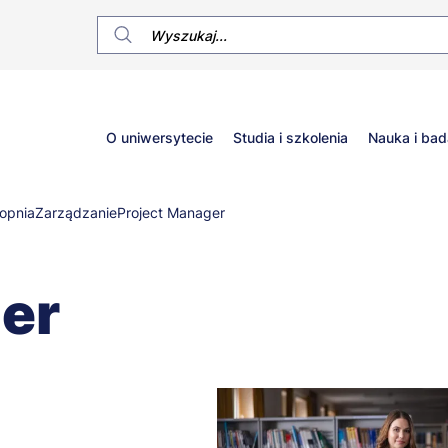
Główne
O uniwersytecie
Studia i szkolenia
Nauka i bad
menu
topnia
Zarządzanie
Project Manager
er