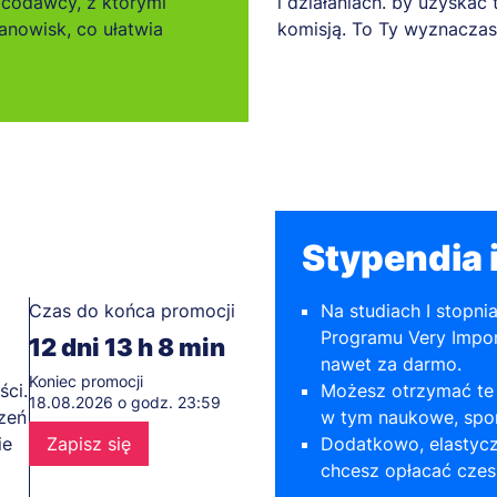
acodawcy, z którymi
i działaniach. by uzyskać 
nowisk, co ułatwia
komisją. To Ty wyznaczas
Stypendia i
Czas do końca promocji
Na studiach I stopni
Programu Very Impor
12
dni
13
h
8
min
nawet za darmo.
Koniec promocji
ści.
Możesz otrzymać te 
18.08.2026 o godz. 23:59
szeń
w tym naukowe, spor
ie
Zapisz się
Dodatkowo, elastycz
chcesz opłacać czes