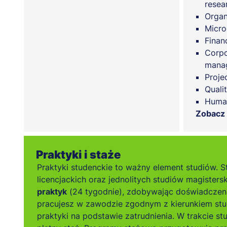
resea
Organ
Micr
Finan
Corpo
mana
Proje
Quali
Huma
Zobacz
Praktyki i staże
Praktyki studenckie to ważny element studiów. S
licencjackich oraz jednolitych studiów magistersk
praktyk
(24 tygodnie), zdobywając doświadczen
pracujesz w zawodzie zgodnym z kierunkiem stu
praktyki na podstawie zatrudnienia. W trakcie s