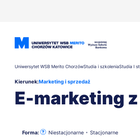
Przejdź
do
treści
Ścieżka
Uniwersytet WSB Merito Chorzów
Studia i szkolenia
Studia I s
Kierunek:
Marketing i sprzedaż
nawigacyjna
E-marketing z
Forma:
Niestacjonarne
Stacjonarne