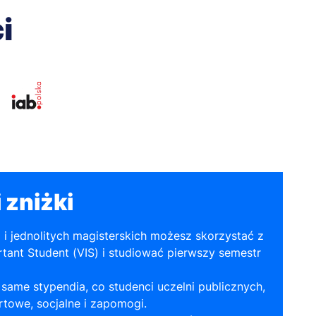
i
 zniżki
a i jednolitych magisterskich możesz skorzystać z
tant Student (VIS) i studiować pierwszy semestr
same stypendia, co studenci uczelni publicznych,
towe, socjalne i zapomogi.