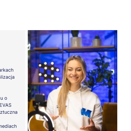
arkach
lizacja
u o
REVAS
sztuczna
mediach