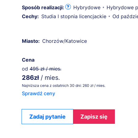
Sposób realizacji:
Hybrydowe
Hybrydowe p
Cechy:
Studia I stopnia licencjackie
Od paździe
Miasto:
Chorzów/Katowice
Cena
od
495 zł / mies.
286zł
/ mies.
Najniższa cena z ostatnich 30 dni: 260 zł / mies.
Sprawdź ceny
Zadaj pytanie
Zapisz się