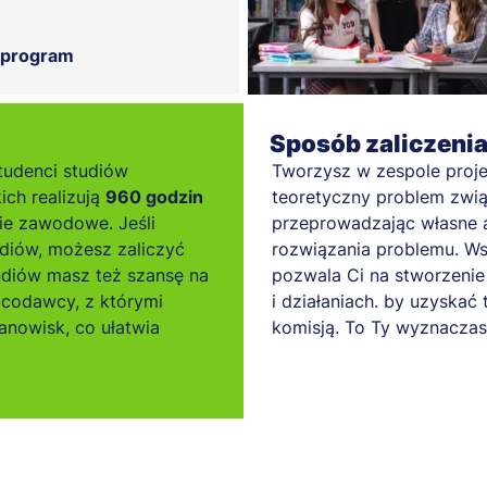
 program
Sposób zaliczeni
tudenci studiów
Tworzysz w zespole proje
ich realizują
960 godzin
teoretyczny problem związ
ie zawodowe. Jeśli
przeprowadzając własne a
diów, możesz zaliczyć
rozwiązania problemu. Ws
tudiów masz też szansę na
pozwala Ci na stworzenie 
acodawcy, z którymi
i działaniach. by uzyskać 
nowisk, co ułatwia
komisją. To Ty wyznaczas