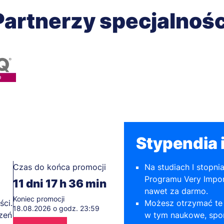
Partnerzy specjalnośc
Stypendia i
Czas do końca promocji
Na studiach I stopni
Programu Very Impor
11
dni
17
h
36
min
nawet za darmo.
Koniec promocji
ści.
Możesz otrzymać te 
18.08.2026 o godz. 23:59
szeń
w tym naukowe, spor