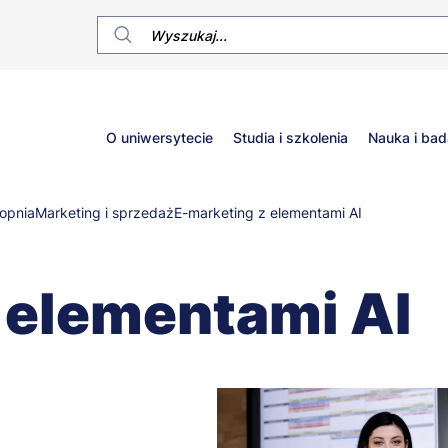
Główne
O uniwersytecie
Studia i szkolenia
Nauka i bad
menu
topnia
Marketing i sprzedaż
E-marketing z elementami AI
 elementami AI