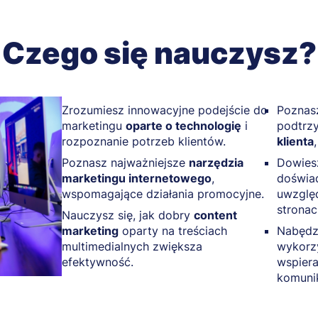
Czego się nauczysz?
Zrozumiesz innowacyjne podejście do
Poznasz
marketingu
oparte o technologię
i
podtrz
rozpoznanie potrzeb klientów.
klienta
Poznasz najważniejsze
narzędzia
Dowiesz
marketingu internetowego
,
doświa
wspomagające działania promocyjne.
uwzglę
stronac
Nauczysz się, jak dobry
content
marketing
oparty na treściach
Nabędz
multimedialnych zwiększa
wykorz
efektywność.
wspiera
komunik