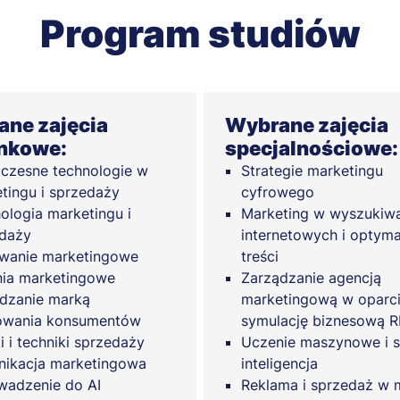
Program studiów
ne zajęcia
Wybrane zajęcia
nkowe:
specjalnościowe:
zesne technologie w
Strategie marketingu
tingu i sprzedaży
cyfrowego
ologia marketingu i
Marketing w wyszukiw
daży
internetowych i optyma
wanie marketingowe
treści
ia marketingowe
Zarządzanie agencją
dzanie marką
marketingową w oparci
owania konsumentów
symulację biznesową 
i i techniki sprzedaży
Uczenie maszynowe i 
ikacja marketingowa
inteligencja
adzenie do AI
Reklama i sprzedaż w 