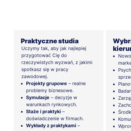
Praktyczne studia
Wybra
kieru
Uczymy tak, aby jak najlepiej
przygotować Cię do
Nowoc
rzeczywistych wyzwań, z jakimi
marke
spotkasz się w pracy
Psych
zawodowej.
sprze
Projekty grupowe
– realne
Plano
problemy biznesowe.
Badan
Symulacje
– decyzje w
Zarzą
warunkach rynkowych.
Zach
Staże i praktyki
–
Środk
doświadczenie w firmach.
Komun
Wykłady z praktykami
–
Wprow