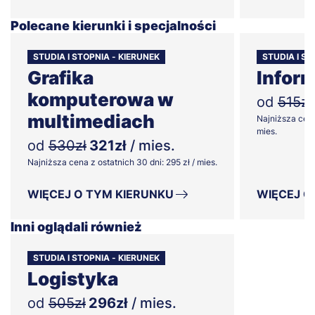
Polecane kierunki i specjalności
STUDIA I STOPNIA - KIERUNEK
STUDIA I ST
Grafika
Infor
komputerowa w
od
515zł
multimediach
Najniższa cena
mies.
od
530zł
321zł
/ mies.
Najniższa cena z ostatnich 30 dni: 295 zł / mies.
WIĘCEJ O TYM KIERUNKU
WIĘCEJ O
Inni oglądali również
STUDIA I STOPNIA - KIERUNEK
Logistyka
od
505zł
296zł
/ mies.