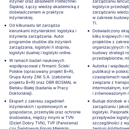
inżynier oraz absolwent Politechniki
zarządzaniu łańcu
Śląskiej. Łączy wiedzę akademicką z
logistyce przedsięb
doświadczeniem w praktyce
zarządzaniu wiedz
inżynierskiej.
w zakresie budowy 
TI.
Od kilkunastu lat zarządza
kierunkami inżynierskimi: logistyka i
Doświadczony ekspe
inżynieria zarządzania. Autor
kilku krajowych i
programów studiów dla inżynierii
projektów z zakre
zarządzania, logistyki II stopnia,
organizacyjnych i 
logistyki dualnej i logistyki online.
budowy strategii r
przedsiębiorstw, mi
W ramach badań naukowych
współpracował z firmami: Ścieki
Autorka i współaut
Polskie (opracowany projekt B+R),
publikacji w polski
Grupa Azoty ZAK S.A. (założenia
czasopismach nau
projektu B+R) oraz OBR BOSMAL w
związane z transpor
Bielsku-Białej (badania w Pracy
intermodalnym, kon
Doktorskiej).
i zrównoważonym 
Ekspert z zakresu zagadnień
Buduje dorobek w d
inżynierskich i systemowych w
zarządzaniu i jako
gospodarce, przemyśle oraz ochronie
logistyki. Pasjona
środowiska, między innymi w TVN
przepływów logist
(Dzień Dobry TVN), TVP (Panorama)
szczególności z w
czy Światowym Forum Miejskim
żeglugi śródlądowej