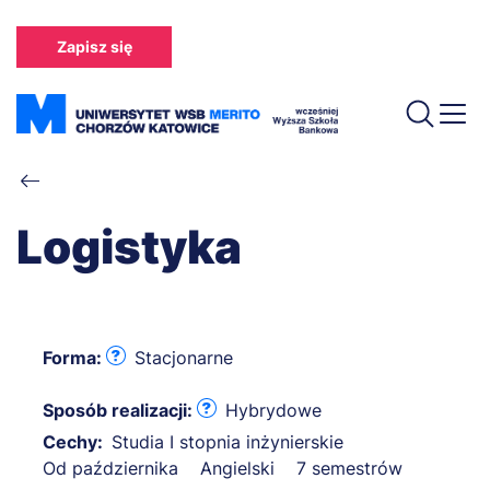
Przejdź
do
Zapisz się
treści
Ścieżka
nawigacyjna
Logistyka
Forma:
Stacjonarne
Sposób realizacji:
Hybrydowe
Cechy:
Studia I stopnia inżynierskie
Od października
Angielski
7 semestrów