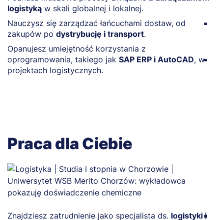
logistyką
w skali globalnej i lokalnej.
z
Nauczysz się zarządzać łańcuchami dostaw, od
D
zakupów po
dystrybucję i transport
.
p
i
Opanujesz umiejętność korzystania z
oprogramowania, takiego jak
SAP ERP i AutoCAD
, w
R
projektach logistycznych.
pl
Praca dla Ciebie
Znajdziesz zatrudnienie jako specjalista ds.
logistyki i
R