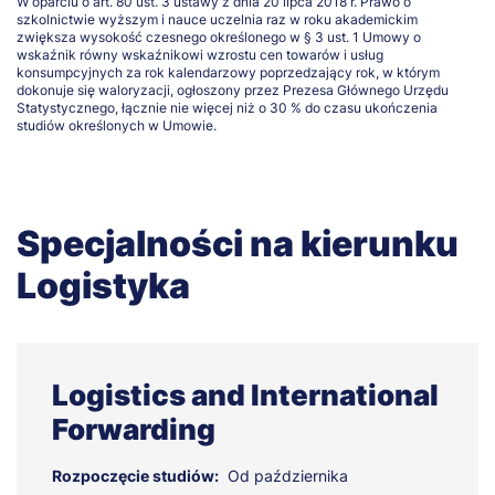
W oparciu o art. 80 ust. 3 ustawy z dnia 20 lipca 2018 r. Prawo o
szkolnictwie wyższym i nauce uczelnia raz w roku akademickim
zwiększa wysokość czesnego określonego w § 3 ust. 1 Umowy o
wskaźnik równy wskaźnikowi wzrostu cen towarów i usług
konsumpcyjnych za rok kalendarzowy poprzedzający rok, w którym
dokonuje się waloryzacji, ogłoszony przez Prezesa Głównego Urzędu
Statystycznego, łącznie nie więcej niż o 30 % do czasu ukończenia
studiów określonych w Umowie.
Specjalności na kierunku
Logistyka
Logistics and International
Forwarding
Rozpoczęcie studiów:
Od października