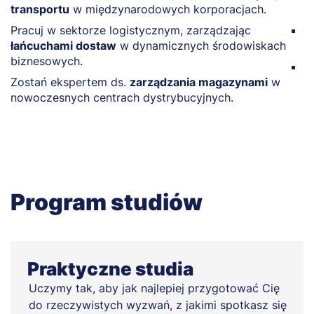
transportu
w międzynarodowych korporacjach.
s
Pracuj w sektorze logistycznym, zarządzając
P
łańcuchami dostaw
w dynamicznych środowiskach
w
biznesowych.
D
Zostań ekspertem ds.
zarządzania magazynami
w
p
nowoczesnych centrach dystrybucyjnych.
Program studiów
Praktyczne studia
Uczymy tak, aby jak najlepiej przygotować Cię
do rzeczywistych wyzwań, z jakimi spotkasz się