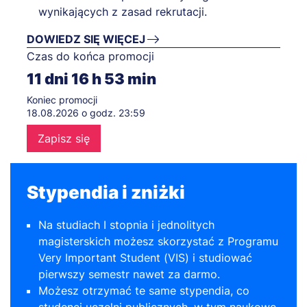
wynikających z zasad rekrutacji.
DOWIEDZ SIĘ WIĘCEJ
Czas do końca promocji
11
dni
16
h
53
min
Koniec promocji
18.08.2026 o godz. 23:59
Zapisz się
Stypendia i zniżki
Na studiach I stopnia i jednolitych
magisterskich możesz skorzystać z Programu
Very Important Student (VIS) i studiować
pierwszy semestr nawet za darmo.
Możesz otrzymać te same stypendia, co