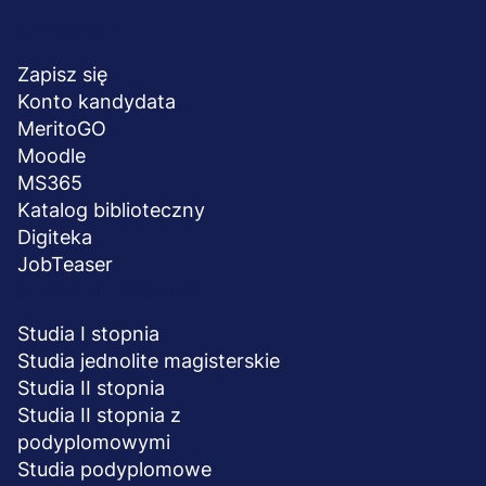
Menu
NA SKRÓTY
stopka
Zapisz się
Konto kandydata
MeritoGO
Moodle
MS365
Katalog biblioteczny
Digiteka
JobTeaser
STUDIA I SZKOLENIA
Studia I stopnia
Studia jednolite magisterskie
Studia II stopnia
Studia II stopnia z
podyplomowymi
Studia podyplomowe