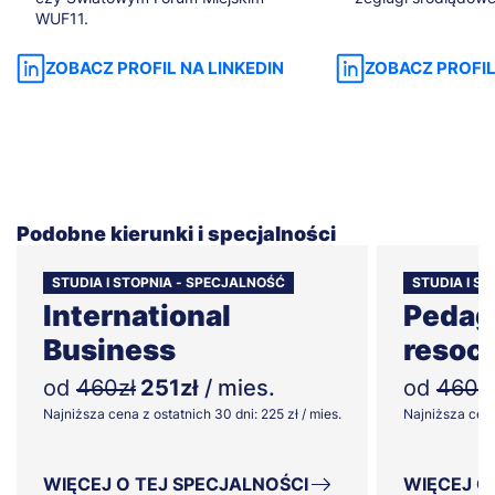
WUF11.
ZOBACZ PROFIL NA LINKEDIN
ZOBACZ PROFIL
Podobne kierunki i specjalności
STUDIA I STOPNIA - SPECJALNOŚĆ
STUDIA I S
International
Pedag
Business
resocj
od
460zł
251zł
/ mies.
od
460z
Najniższa cena z ostatnich 30 dni: 225 zł / mies.
Najniższa cena 
WIĘCEJ O TEJ SPECJALNOŚCI
WIĘCEJ O