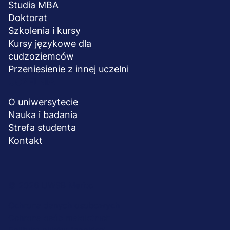
Studia MBA
Doktorat
Szkolenia i kursy
Kursy językowe dla
cudzoziemców
Przeniesienie z innej uczelni
UCZELNIA
O uniwersytecie
Nauka i badania
Strefa studenta
Kontakt
Menu
© 2026 UWSB Merito
stopka-
Ochrona danych osobowych
Ochrona osób małoletnich
dodatkowe