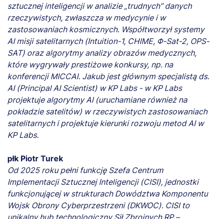
sztucznej inteligencji w analizie „trudnych” danych
rzeczywistych, zwłaszcza w medycynie i w
zastosowaniach kosmicznych. Współtworzył systemy
AI misji satelitarnych (Intuition-1, CHIME, Φ-Sat-2, OPS-
SAT) oraz algorytmy analizy obrazów medycznych,
które wygrywały prestiżowe konkursy, np. na
konferencji MICCAI. Jakub jest głównym specjalistą ds.
AI (Principal AI Scientist) w KP Labs - w KP Labs
projektuje algorytmy AI (uruchamiane również na
pokładzie satelitów) w rzeczywistych zastosowaniach
satelitarnych i projektuje kierunki rozwoju metod AI w
KP Labs.
płk Piotr Turek
Od 2025 roku pełni funkcję Szefa Centrum
Implementacji Sztucznej Inteligencji (CISI), jednostki
funkcjonującej w strukturach Dowództwa Komponentu
Wojsk Obrony Cyberprzestrzeni (DKWOC). CISI to
unikalny hub technologiczny Sił Zbrojnych RP –