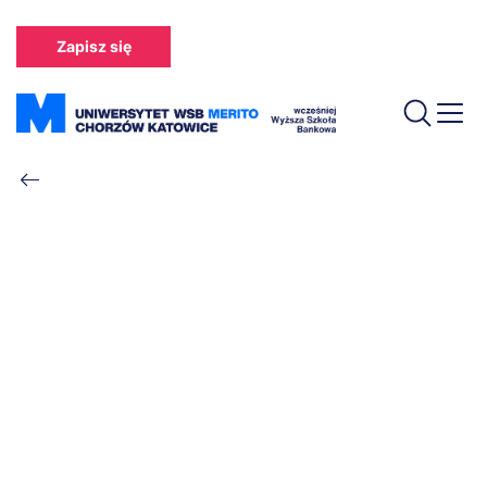
Przejdź
do
Zapisz się
treści
Ścieżka
nawigacyjna