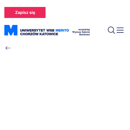
Przejdź
do
Zapisz się
treści
Ścieżka
nawigacyjna