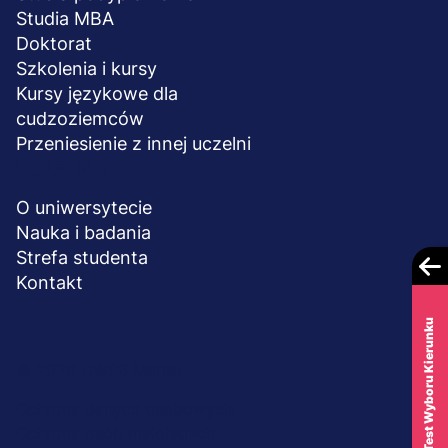
Studia MBA
Doktorat
Szkolenia i kursy
Kursy językowe dla
cudzoziemców
Przeniesienie z innej uczelni
UCZELNIA
O uniwersytecie
Nauka i badania
Strefa studenta
Kontakt
Test Wyboru Kierunku
Menu
© 2026 UWSB Merito
stopka-
Ochrona danych osobowych
Ochrona osób małoletnich