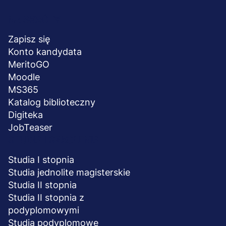
Menu
NA SKRÓTY
stopka
Zapisz się
Konto kandydata
MeritoGO
Moodle
MS365
Katalog biblioteczny
Digiteka
JobTeaser
STUDIA I SZKOLENIA
Studia I stopnia
Studia jednolite magisterskie
Studia II stopnia
Studia II stopnia z
podyplomowymi
Studia podyplomowe