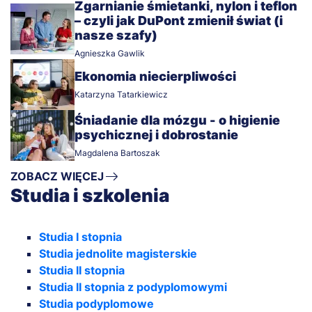
Zgarnianie śmietanki, nylon i teflon
– czyli jak DuPont zmienił świat (i
nasze szafy)
Agnieszka Gawlik
Ekonomia niecierpliwości
Katarzyna Tatarkiewicz
Śniadanie dla mózgu - o higienie
psychicznej i dobrostanie
Magdalena Bartoszak
ZOBACZ WIĘCEJ
Studia i szkolenia
Studia I stopnia
Studia jednolite magisterskie
Studia II stopnia
Studia II stopnia z podyplomowymi
Studia podyplomowe