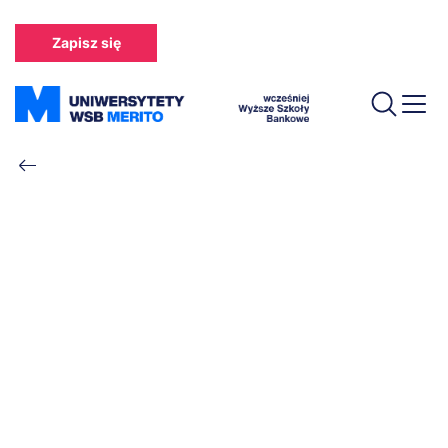
Przejdź
do
Zapisz się
treści
Ścieżka
nawigacyjna