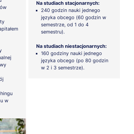
u
Na studiach stacjonarnych:
ków
240 godzin nauki jednego
języka obcego (60 godzin w
ty
semestrze, od 1 do 4
apitałem
semestru).
Na studiach niestacjonarnych:
y
160 godziny nauki jednego
alnej
języka obcego (po 80 godzin
awy
w 2 i 3 semestrze).
ój
hingu
gu w