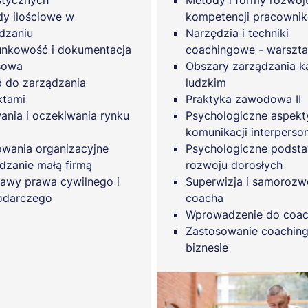
stycznych
Metody i formy rozwoj
y ilościowe w
kompetencji pracowni
dzaniu
Narzędzia i techniki
nkowość i dokumentacja
coachingowe - warszta
sowa
Obszary zarządzania k
 do zarządzania
ludzkim
ktami
Praktyka zawodowa II
nia i oczekiwania rynku
Psychologiczne aspekt
komunikacji interperson
wania organizacyjne
Psychologiczne podst
dzanie małą firmą
rozwoju dorosłych
awy prawa cywilnego i
Superwizja i samorozw
odarczego
coacha
Wprowadzenie do coac
Zastosowanie coachin
biznesie