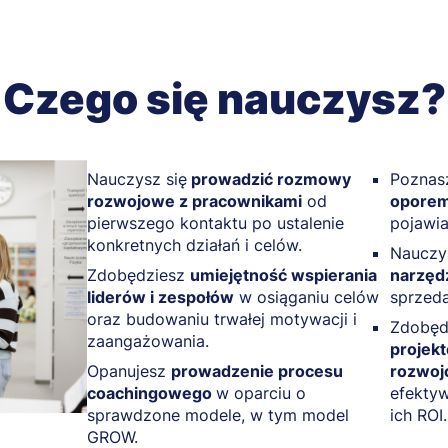
Czego się nauczysz?
Nauczysz się
prowadzić rozmowy
Poznas
rozwojowe z pracownikami
od
opore
pierwszego kontaktu po ustalenie
pojawia
konkretnych działań i celów.
Nauczy
Zdobędziesz
umiejętność wspierania
narzęd
liderów i zespołów
w osiąganiu celów
sprzed
oraz budowaniu trwałej motywacji i
Zdobęd
zaangażowania.
projek
Opanujesz
prowadzenie procesu
rozwo
coachingowego
w oparciu o
efektyw
sprawdzone modele, w tym model
ich ROI.
GROW.