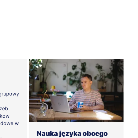
 grupowy
rzeb
ików
wodowe w
Nauka języka obcego