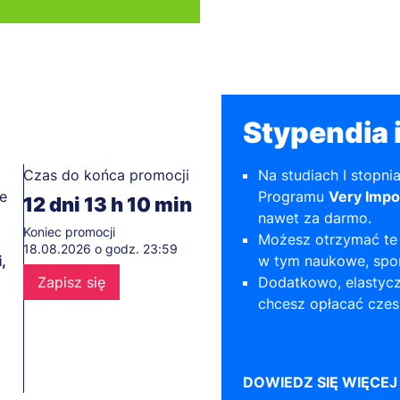
Stypendia i
Czas do końca promocji
Na studiach I stopni
e
Programu
Very Impo
12
dni
13
h
10
min
nawet za darmo.
Koniec promocji
Możesz otrzymać te 
18.08.2026 o godz. 23:59
,
w tym naukowe, spor
Zapisz się
Dodatkowo, elastycz
chcesz opłacać czes
DOWIEDZ SIĘ WIĘCEJ