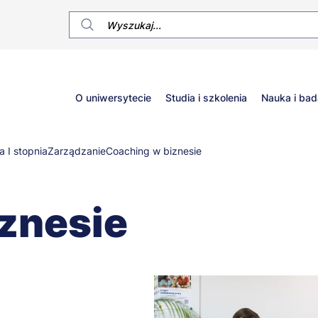
Główne
O uniwersytecie
Studia i szkolenia
Nauka i bad
menu
a I stopnia
Zarządzanie
Coaching w biznesie
znesie