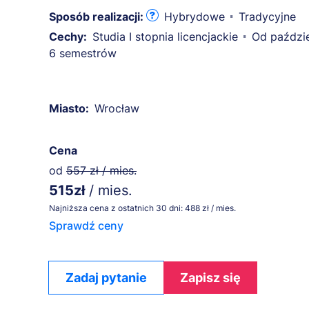
Sposób realizacji:
Hybrydowe
Tradycyjne
Cechy:
Studia I stopnia licencjackie
Od paździe
6 semestrów
Miasto:
Wrocław
Cena
od
557 zł / mies.
515zł
/ mies.
Najniższa cena z ostatnich 30 dni: 488 zł / mies.
Sprawdź ceny
Zadaj pytanie
Zapisz się