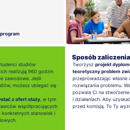
 program
Sposób zaliczeni
Studenci studiów
Tworzysz
projekt dyplom
kich realizują 960 godzin
teoretyczny problem zwi
ie zawodowe. Jeśli
przeprowadzając własne a
diów, możesz ubiegać się
rozwiązania problemu. Ws
pozwala Ci na stworzenie 
tać z ofert staży
, w tym
i działaniach. Aby uzyskać
odawców współpracujących
przed komisją. To Ty wyz
 konkretnych stanowisk i
dowych.