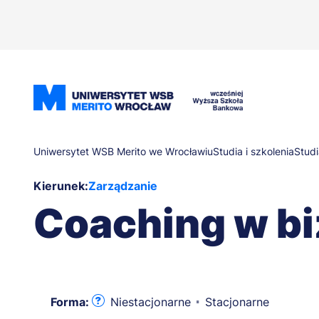
Przejdź
do
treści
Ścieżka
Uniwersytet WSB Merito we Wrocławiu
Studia i szkolenia
Studi
Kierunek:
Zarządzanie
nawigacyjna
Coaching w bi
Forma:
Niestacjonarne
Stacjonarne