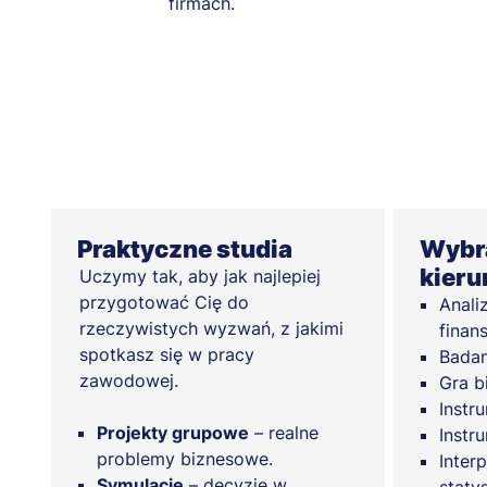
firmach.
Praktyczne studia
Wybra
kieru
Uczymy tak, aby jak najlepiej
przygotować Cię do
Anali
rzeczywistych wyzwań, z jakimi
finan
spotkasz się w pracy
Badan
zawodowej.
Gra b
Instr
Projekty grupowe
– realne
Instr
problemy biznesowe.
Inter
Symulacje
– decyzje w