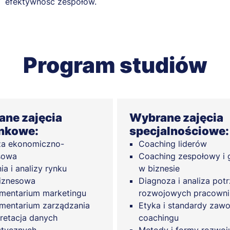
efektywność zespołów.
Program studiów
ne zajęcia
Wybrane zajęcia
nkowe:
specjalnościowe:
za ekonomiczno-
Coaching liderów
sowa
Coaching zespołowy i
ia i analizy rynku
w biznesie
iznesowa
Diagnoza i analiza pot
umentarium marketingu
rozwojowych pracown
umentarium zarządzania
Etyka i standardy za
pretacja danych
coachingu