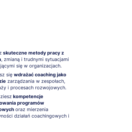
z
skuteczne metody pracy z
m
, zmianą i trudnymi sytuacjami
jącymi się w organizacjach.
sz się
wdrażać coaching jako
zie
zarządzania w zespołach,
aży i procesach rozwojowych.
ziesz
kompetencje
towania programów
jowych
oraz mierzenia
ności działań coachingowych i