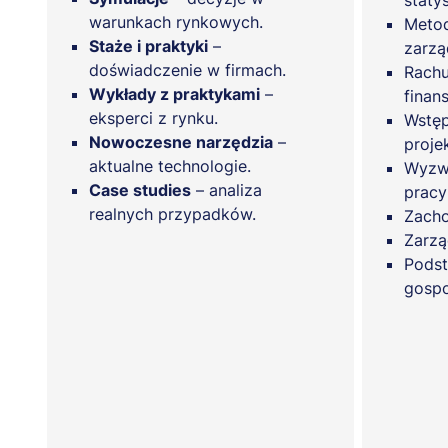
staty
warunkach rynkowych.
Metod
Staże i praktyki
–
zarzą
doświadczenie w firmach.
Rachu
Wykłady z praktykami
–
finan
eksperci z rynku.
Wstęp
Nowoczesne narzędzia
–
proje
aktualne technologie.
Wyzwa
Case studies
– analiza
pracy
realnych przypadków.
Zacho
Zarzą
Podst
gosp