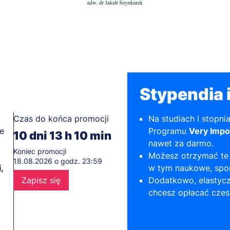
Stypendia i
Czas do końca promocji
Na studiach I stopni
e
Programu
Very Impo
10
dni
13
h
10
min
nawet za darmo.
Koniec promocji
Możesz otrzymać te 
18.08.2026 o godz. 23:59
,
w tym naukowe, spor
Zapisz się
Dodatkowo, elastycz
chcesz opłacać czes