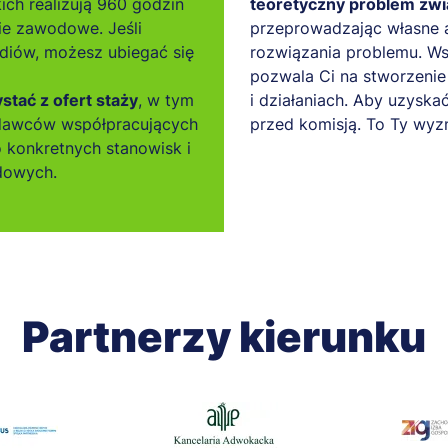
kich realizują 960 godzin
teoretyczny problem zwi
ie zawodowe. Jeśli
przeprowadzając własne a
diów, możesz ubiegać się
rozwiązania problemu. Ws
pozwala Ci na stworzenie 
tać z ofert staży
, w tym
i działaniach. Aby uzyskać
odawców współpracujących
przed komisją. To Ty wyz
 konkretnych stanowisk i
dowych.
Partnerzy kierunku