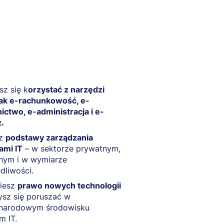
z się k
orzystać z narzędzi
jak e-rachunkowość, e-
ctwo, e-administracja i e-
ż.
sz
podstawy zarządzania
ami IT
– w sektorze prywatnym,
znym i w wymiarze
dliwości.
iesz
prawo nowych technologii
ysz się poruszać w
narodowym środowisku
m IT.