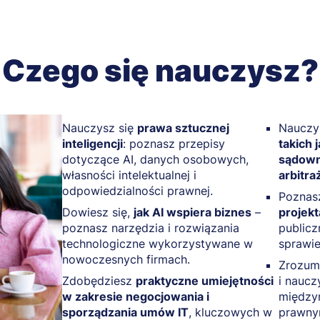
Czego się nauczysz?
Nauczysz się
prawa sztucznej
Nauczys
inteligencji
: poznasz przepisy
takich 
dotyczące AI, danych osobowych,
sądowni
własności intelektualnej i
arbitra
odpowiedzialności prawnej.
Pozna
Dowiesz się,
jak AI wspiera biznes
–
projekt
poznasz narzędzia i rozwiązania
public
technologiczne wykorzystywane w
sprawie
nowoczesnych firmach.
Zrozum
Zdobędziesz
praktyczne umiejętności
i naucz
w zakresie negocjowania i
między
sporządzania umów IT
, kluczowych w
prawny