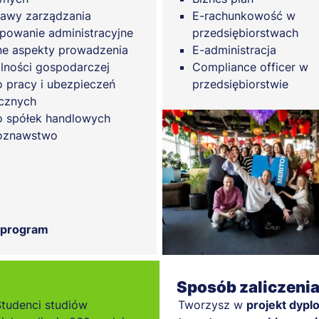
awy zarządzania
E-rachunkowość w
powanie administracyjne
przedsiębiorstwach
e aspekty prowadzenia
E-administracja
alności gospodarczej
Compliance officer w
 pracy i ubezpieczeń
przedsiębiorstwie
cznych
 spółek handlowych
oznawstwo
 program
Sposób zaliczeni
Studenci studiów
Tworzysz w
projekt dypl