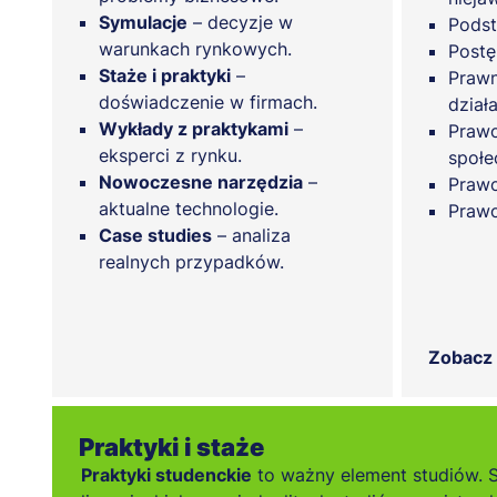
Symulacje
– decyzje w
Podst
warunkach rynkowych.
Postę
Staże i praktyki
–
Prawn
doświadczenie w firmach.
dział
Wykłady z praktykami
–
Prawo
eksperci z rynku.
społe
Nowoczesne narzędzia
–
Prawo
aktualne technologie.
Praw
Case studies
– analiza
realnych przypadków.
Zobacz
Praktyki i staże
Praktyki studenckie
to ważny element studiów. 