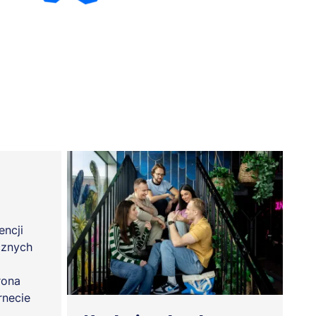
encji
cznych
rona
rnecie