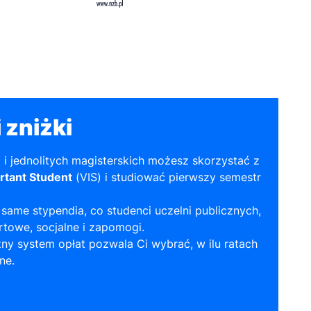
 zniżki
a i jednolitych magisterskich możesz skorzystać z
rtant Student
(VIS) i studiować pierwszy semestr
same stypendia, co studenci uczelni publicznych,
towe, socjalne i zapomogi.
ny system opłat pozwala Ci wybrać, w ilu ratach
ne.