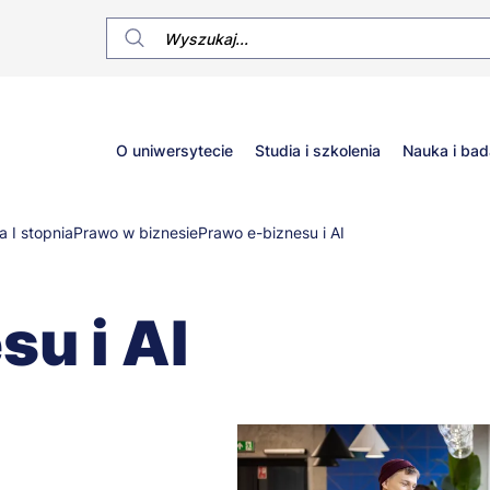
Główne
O uniwersytecie
Studia i szkolenia
Nauka i bad
menu
a I stopnia
Prawo w biznesie
Prawo e-biznesu i AI
su i AI