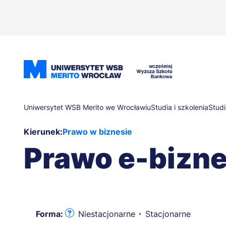
Przejdź
do
treści
Ścieżka
Uniwersytet WSB Merito we Wrocławiu
Studia i szkolenia
Studi
Kierunek:
Prawo w biznesie
nawigacyjna
Prawo e-bizne
Forma:
Niestacjonarne
Stacjonarne