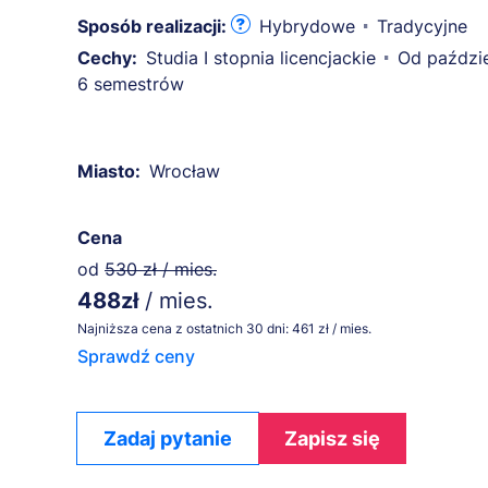
Sposób realizacji:
Hybrydowe
Tradycyjne
Cechy:
Studia I stopnia licencjackie
Od paździe
6 semestrów
Miasto:
Wrocław
Cena
od
530 zł / mies.
488zł
/ mies.
Najniższa cena z ostatnich 30 dni: 461 zł / mies.
Sprawdź ceny
Zadaj pytanie
Zapisz się