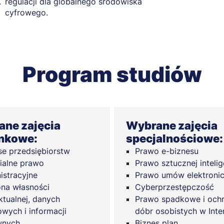
.
regulacji dla globalnego środowiska
cyfrowego.
Program studiów
ne zajęcia
Wybrane zajęcia
nkowe:
specjalnościowe:
se przedsiębiorstw
Prawo e-biznesu
ialne prawo
Prawo sztucznej intelig
istracyjne
Prawo umów elektroni
na własności
Cyberprzestępczość
ektualnej, danych
Prawo spadkowe i och
wych i informacji
dóbr osobistych w Inte
wnych
Biznes plan