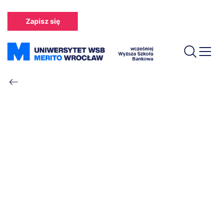
Przejdź
do
Zapisz się
treści
Ścieżka
nawigacyjna