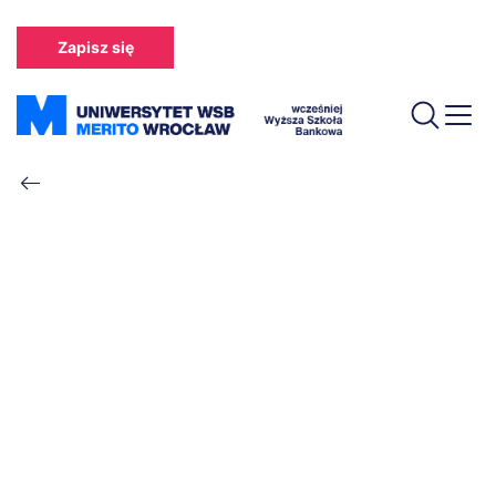
Przejdź
do
Zapisz się
treści
Ścieżka
nawigacyjna