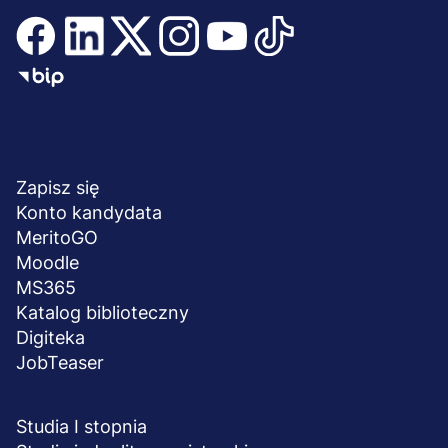
Menu
NA SKRÓTY
stopka
Zapisz się
Konto kandydata
MeritoGO
Moodle
MS365
Katalog biblioteczny
Digiteka
JobTeaser
STUDIA I SZKOLENIA
Studia I stopnia