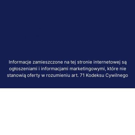
Menu
© 2026 UWSB Merito
stopka-
Ochrona danych osobowych
Ochrona osób małoletnich
dodatkowe
Polityka plików "cookies"
Informacje zamieszczone na tej stronie internetowej są
ogłoszeniami i informacjami marketingowymi, które nie
stanowią oferty w rozumieniu art. 71 Kodeksu Cywilnego