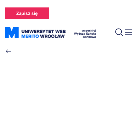
Przejdź
do
Zapisz się
treści
Ścieżka
nawigacyjna