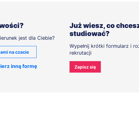
iwości?
Już wiesz, co chces
studiować?
ierunek jest dla Ciebie?
Wypełnij krótki formularz i r
ami na czacie
rekrutacji
ierz inną formę
Zapisz się