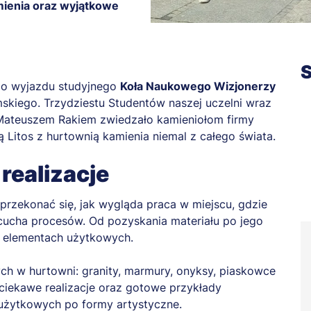
mienia oraz wyjątkowe
S
 do wyjazdu studyjnego
Koła Naukowego Wizjonerzy
skiego. Trzydziestu Studentów naszej uczelni wraz
 Mateuszem Rakiem zwiedzało kamieniołom firmy
ą Litos z hurtownią kamienia niemal z całego świata.
realizacje
przekonać się, jak wygląda praca w miejscu, gdzie
cucha procesów. Od pozyskania materiału po jego
 i elementach użytkowych.
ch w hurtowni: granity, marmury, onyksy, piaskowce
 ciekawe realizacje oraz gotowe przykłady
użytkowych po formy artystyczne.