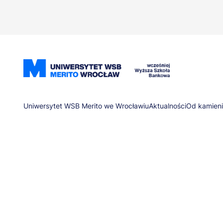
Przejdź
do
treści
Ścieżka
Uniwersytet WSB Merito we Wrocławiu
Aktualności
Od kamieni
nawigacyjna