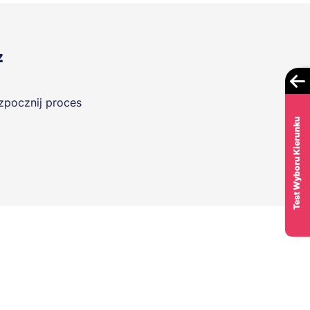
z
ozpocznij proces
Test Wyboru Kierunku