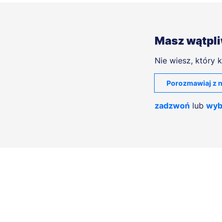
Masz wątpl
Nie wiesz, który k
Porozmawiaj z n
zadzwoń
lub
wyb