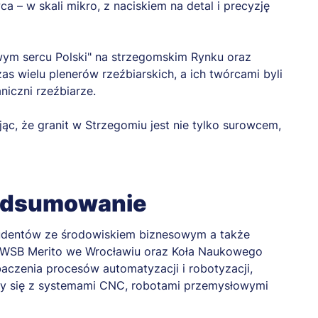
a – w skali mikro, z naciskiem na detal i precyzję
wym sercu Polski" na strzegomskim Rynku oraz
s wielu plenerów rzeźbiarskich, a ich twórcami byli
niczni rzeźbiarze.
ąc, że granit w Strzegomiu jest nie tylko surowcem,
podsumowanie
studentów ze środowiskiem biznesowym a także
e WSB Merito we Wrocławiu oraz Koła Naukowego
baczenia procesów automatyzacji i robotyzacji,
czy się z systemami CNC, robotami przemysłowymi