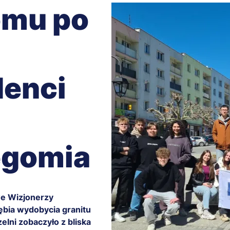
omu po
denci
egomia
we Wizjonerzy
ębia wydobycia granitu
lni zobaczyło z bliska