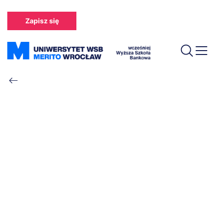
Przejdź
do
Zapisz się
treści
Ścieżka
nawigacyjna