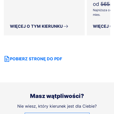
od
565zł
Najniższa cena
mies.
WIĘCEJ O TYM KIERUNKU
WIĘCEJ O
POBIERZ STRONĘ DO PDF
Masz wątpliwości?
Nie wiesz, który kierunek jest dla Ciebie?