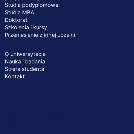
Studia podyplomowe
Studia MBA
Doktorat
Szkolenia i kursy
Przeniesienie z innej uczelni
UCZELNIA
O uniwersytecie
Nauka i badania
Strefa studenta
Kontakt
Menu
© 2026 UWSB Merito
stopka-
Ochrona danych osobowych
Ochrona osób małoletnich
dodatkowe
Polityka plików "cookies"