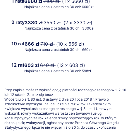
1 rata
6660 zł
7100 zł
(1 x 6660 zł)
Najniższa cena z ostatnich 30 dni: 6600zł
2 raty
3330 zł
3550 zł
(2 x 3330 zł)
Najniższa cena z ostatnich 30 dni: 3300zł
10 rat
666 zł
710 zł
(10 x 666 zł)
Najniższa cena z ostatnich 30 dni: 660zł
12 rat
603 zł
640 zł
(12 x 603 zł)
Najniższa cena z ostatnich 30 dni: 598zł
Przy zapisie możesz wybrać opcję płatności rocznego czesnego w 1, 2, 10
lub 12 ratach.
Zapisz się teraz
W oparciu o art. 80 ust. 3 ustawy z dnia 20 lipca 2018 r. Prawo o
szkolnictwie wyższym i nauce uczelnia raz w roku akademickim
zwiększa wysokość czesnego określonego w § 3 ust. 1 Umowy o
wskaźnik równy wskaźnikowi wzrostu cen towarów i usług
konsumpcyjnych za rok kalendarzowy poprzedzający rok, w którym
dokonuje się waloryzacji, ogłoszony przez Prezesa Głównego Urzędu
Statystycznego, łącznie nie więcej niż o 30 % do czasu ukończenia