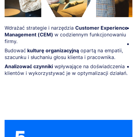
Wdrażać strategie i narzędzia
Customer Experience
P
Management (CEM)
w codziennym funkcjonowaniu
k
firmy.
Z
Budować
kulturę organizacyjną
opartą na empatii,
o
szacunku i słuchaniu głosu klienta i pracownika.
kl
Analizować czynniki
wpływające na doświadczenia
K
klientów i wykorzystywać je w optymalizacji działań.
k
M