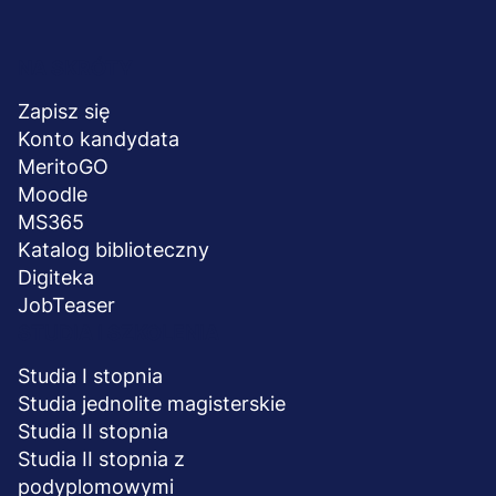
Menu
NA SKRÓTY
stopka
Zapisz się
Konto kandydata
MeritoGO
Moodle
MS365
Katalog biblioteczny
Digiteka
JobTeaser
STUDIA I SZKOLENIA
Studia I stopnia
Studia jednolite magisterskie
Studia II stopnia
Studia II stopnia z
podyplomowymi