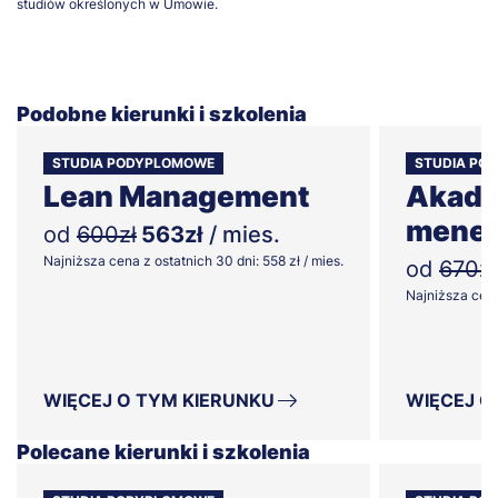
studiów określonych w Umowie.
Podobne kierunki i szkolenia
STUDIA PODYPLOMOWE
STUDIA PO
Lean Management
Akade
mened
od
600zł
563zł
/ mies.
Najniższa cena z ostatnich 30 dni: 558 zł / mies.
od
670zł
Najniższa cena 
WIĘCEJ O TYM KIERUNKU
WIĘCEJ O
Polecane kierunki i szkolenia