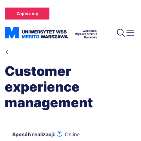
Przejdź
do
Zapisz się
treści
Ścieżka
nawigacyjna
Customer
experience
management
Sposób realizacji:
Online