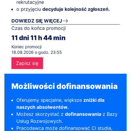
rekrutacyjne
o przyjęciu
decyduje kolejność zgłoszeń.
DOWIEDZ SIĘ WIĘCEJ
Czas do końca promocji
11
dni
11
h
44
min
Koniec promocji
18.08.2026 o godz. 23:55
Zapisz się
Możliwości dofinansowania
Oferujemy specjalne, większe
zniżki dla
naszych absolwentów.
Możesz skorzystać z
dofinansowania
z
Bazy
Usług Rozwojowych
.
Pracodawca może dofinansować Ci studia,