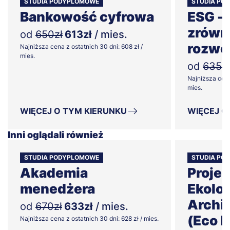
STUDIA PODYPLOMOWE
STUDIA PO
Bankowość cyfrowa
ESG -
zrówn
od
650zł
613zł
/ mies.
rozwo
Najniższa cena z ostatnich 30 dni: 608 zł /
mies.
od
635zł
Najniższa cena
mies.
WIĘCEJ O TYM KIERUNKU
WIĘCEJ O
Inni oglądali również
STUDIA PODYPLOMOWE
STUDIA PO
Akademia
Proje
menedżera
Ekolog
Archit
od
670zł
633zł
/ mies.
(Eco 
Najniższa cena z ostatnich 30 dni: 628 zł / mies.