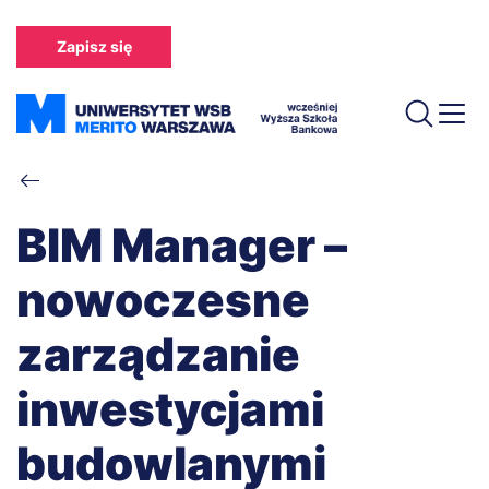
Przejdź
do
Zapisz się
treści
Ścieżka
nawigacyjna
BIM Manager –
nowoczesne
zarządzanie
inwestycjami
budowlanymi