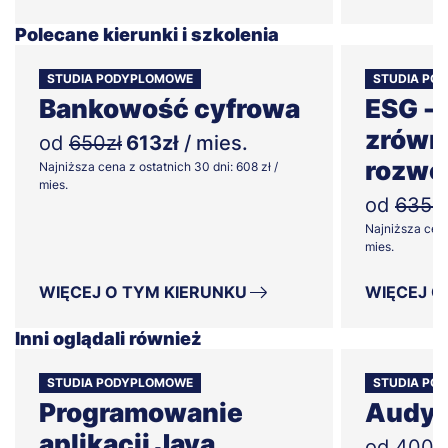
Polecane kierunki i szkolenia
STUDIA PODYPLOMOWE
STUDIA PO
Bankowość cyfrowa
ESG -
zrówn
od
650zł
613zł
/ mies.
rozwo
Najniższa cena z ostatnich 30 dni: 608 zł /
mies.
od
635zł
Najniższa cena
mies.
WIĘCEJ O TYM KIERUNKU
WIĘCEJ O
Inni oglądali również
STUDIA PODYPLOMOWE
STUDIA PO
Programowanie
Audyt
aplikacji Java
od
400z