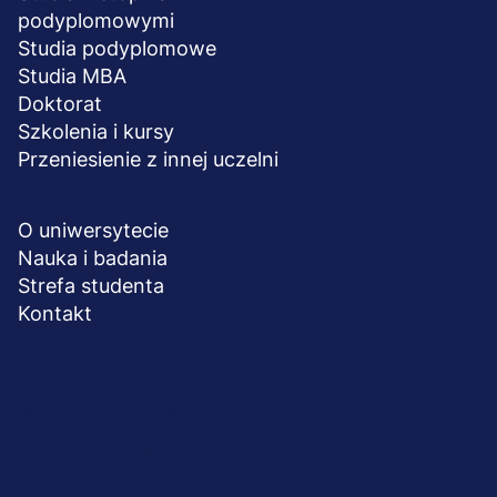
podyplomowymi
Studia podyplomowe
Studia MBA
Doktorat
Szkolenia i kursy
Przeniesienie z innej uczelni
UCZELNIA
O uniwersytecie
Nauka i badania
Strefa studenta
Kontakt
Menu
© 2026 UWSB Merito
stopka-
Ochrona danych osobowych
Ochrona osób małoletnich