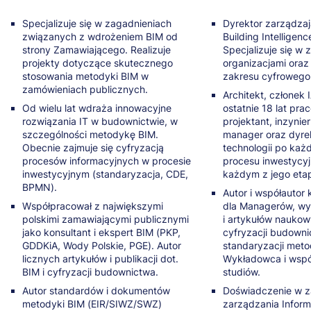
Specjalizuje się w zagadnieniach
Dyrektor zarządza
związanych z wdrożeniem BIM od
Building Intelligenc
strony Zamawiającego. Realizuje
Specjalizuje się w 
projekty dotyczące skutecznego
organizacjami oraz
stosowania metodyki BIM w
zakresu cyfrowego
zamówieniach publicznych.
Architekt, członek 
Od wielu lat wdraża innowacyjne
ostatnie 18 lat pra
rozwiązania IT w budownictwie, w
projektant, inzynie
szczególności metodykę BIM.
manager oraz dyrek
Obecnie zajmuje się cyfryzacją
technologii po każd
procesów informacyjnych w procesie
procesu inwestycy
inwestycyjnym (standaryzacja, CDE,
każdym z jego eta
BPMN).
Autor i współautor 
Współpracował z największymi
dla Managerów, w
polskimi zamawiającymi publicznymi
i artykułów nauko
jako konsultant i ekspert BIM (PKP,
cyfryzacji budowni
GDDKiA, Wody Polskie, PGE). Autor
standaryzacji meto
licznych artykułów i publikacji dot.
Wykładowca i wspó
BIM i cyfryzacji budownictwa.
studiów.
Autor standardów i dokumentów
Doświadczenie w z
metodyki BIM (EIR/SIWZ/SWZ)
zarządzania Inform