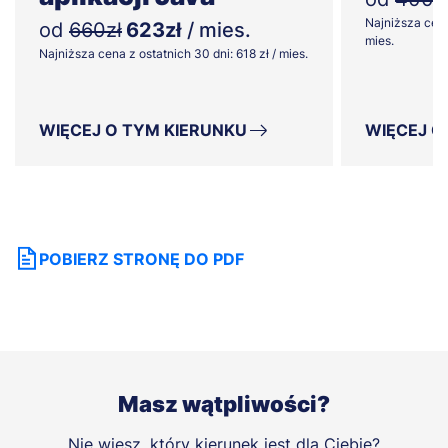
Najniższa cena
od
660zł
623zł
/ mies.
mies.
Najniższa cena z ostatnich 30 dni: 618 zł / mies.
WIĘCEJ O TYM KIERUNKU
WIĘCEJ O
POBIERZ STRONĘ DO PDF
Masz wątpliwości?
Nie wiesz, który kierunek jest dla Ciebie?