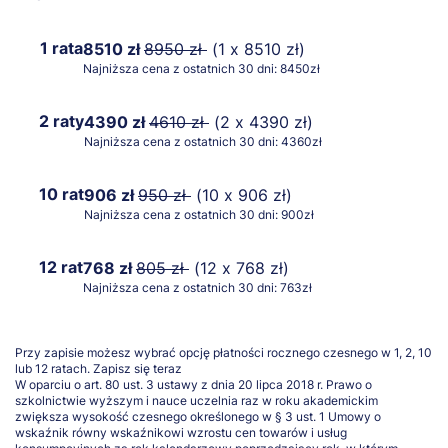
1 rata
8510 zł
8950 zł
(1 x 8510 zł)
Najniższa cena z ostatnich 30 dni: 8450zł
2 raty
4390 zł
4610 zł
(2 x 4390 zł)
Najniższa cena z ostatnich 30 dni: 4360zł
10 rat
906 zł
950 zł
(10 x 906 zł)
Najniższa cena z ostatnich 30 dni: 900zł
12 rat
768 zł
805 zł
(12 x 768 zł)
Najniższa cena z ostatnich 30 dni: 763zł
Przy zapisie możesz wybrać opcję płatności rocznego czesnego w 1, 2, 10
lub 12 ratach.
Zapisz się teraz
W oparciu o art. 80 ust. 3 ustawy z dnia 20 lipca 2018 r. Prawo o
szkolnictwie wyższym i nauce uczelnia raz w roku akademickim
zwiększa wysokość czesnego określonego w § 3 ust. 1 Umowy o
wskaźnik równy wskaźnikowi wzrostu cen towarów i usług