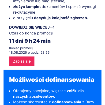
inżynierskie lub magisterskie,
złożyć komplet
dokumentów i spełnić wymogi
rekrutacyjne
o przyjęciu
decyduje kolejność zgłoszeń.
DOWIEDZ SIĘ WIĘCEJ
Czas do końca promocji
11
dni
9
h
24
min
Koniec promocji
18.08.2026 o godz. 23:55
Zapisz się
Możliwości dofinansowania
Oferujemy specjalne, większe
zniżki dla
naszych absolwentów.
Możesz skorzystać z
dofinansowania
z
Bazy