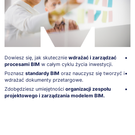
Dowiesz się, jak skutecznie
wdrażać i zarządzać
N
procesami BIM
w całym cyklu życia inwestycji.
w
Poznasz
standardy BIM
oraz nauczysz się tworzyć i
O
wdrażać dokumenty przetargowe.
an
Zdobędziesz umiejętności
organizacji zespołu
B
projektowego i zarządzania modelem BIM.
i