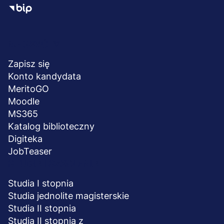
Menu
NA SKRÓTY
stopka
Zapisz się
Konto kandydata
MeritoGO
Moodle
MS365
Katalog biblioteczny
Digiteka
JobTeaser
STUDIA I SZKOLENIA
Studia I stopnia
Studia jednolite magisterskie
Studia II stopnia
Studia II stopnia z