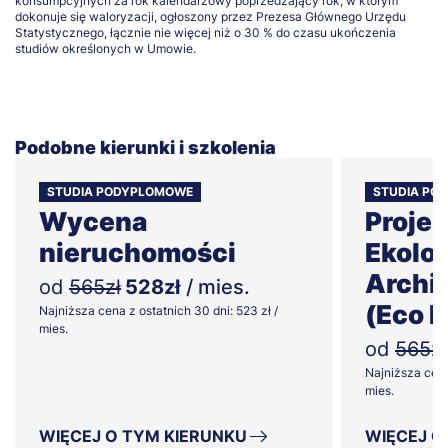
konsumpcyjnych za rok kalendarzowy poprzedzający rok, w którym
dokonuje się waloryzacji, ogłoszony przez Prezesa Głównego Urzędu
Statystycznego, łącznie nie więcej niż o 30 % do czasu ukończenia
studiów określonych w Umowie.
Podobne kierunki i szkolenia
STUDIA PODYPLOMOWE
STUDIA PO
Wycena
Proje
nieruchomości
Ekolog
Archit
od
565zł
528zł
/ mies.
(Eco 
Najniższa cena z ostatnich 30 dni: 523 zł /
mies.
od
565zł
Najniższa cena
mies.
WIĘCEJ O TYM KIERUNKU
WIĘCEJ O