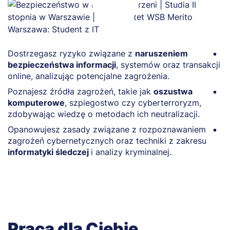
Dostrzegasz ryzyko związane z
naruszeniem
U
bezpieczeństwa informacji
, systemów oraz transakcji
i
online, analizując potencjalne zagrożenia.
s
Poznajesz źródła zagrożeń, takie jak
oszustwa
P
komputerowe
, szpiegostwo czy cyberterroryzm,
k
zdobywając wiedzę o metodach ich neutralizacji.
c
Opanowujesz zasady związane z rozpoznawaniem
Z
zagrożeń cybernetycznych oraz techniki z zakresu
b
informatyki śledczej
i analizy kryminalnej.
z
Praca dla Ciebie