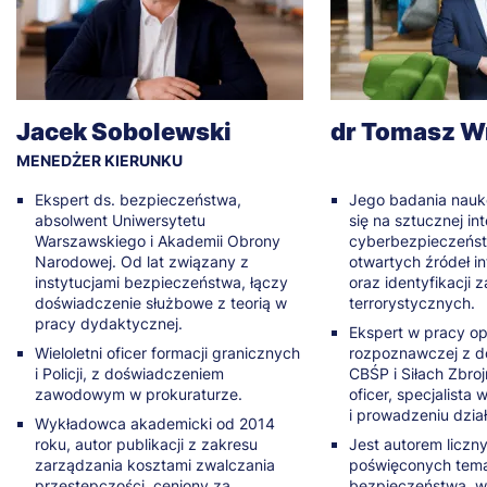
Jacek Sobolewski
dr Tomasz W
MENEDŻER KIERUNKU
Ekspert ds. bezpieczeństwa,
Jego badania nauk
absolwent Uniwersytetu
się na sztucznej int
Warszawskiego i Akademii Obrony
cyberbezpieczeństw
Narodowej. Od lat związany z
otwartych źródeł i
instytucjami bezpieczeństwa, łączy
oraz identyfikacji 
doświadczenie służbowe z teorią w
terrorystycznych.
pracy dydaktycznej.
Ekspert w pracy op
Wieloletni oficer formacji granicznych
rozpoznawczej z 
i Policji, z doświadczeniem
CBŚP i Siłach Zbro
zawodowym w prokuraturze.
oficer, specjalista 
i prowadzeniu dzia
Wykładowca akademicki od 2014
roku, autor publikacji z zakresu
Jest autorem liczny
zarządzania kosztami zwalczania
poświęconych tem
przestępczości, ceniony za
bezpieczeństwa, w 