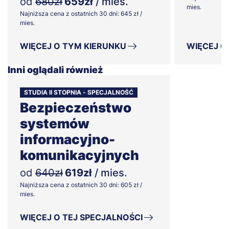
od
680zł
659zł
/ mies.
mies.
Najniższa cena z ostatnich 30 dni: 645 zł /
mies.
WIĘCEJ O TYM KIERUNKU
WIĘCEJ O
Inni oglądali również
STUDIA II STOPNIA - SPECJALNOŚĆ
Bezpieczeństwo
systemów
informacyjno-
komunikacyjnych
od
640zł
619zł
/ mies.
Najniższa cena z ostatnich 30 dni: 605 zł /
mies.
WIĘCEJ O TEJ SPECJALNOŚCI