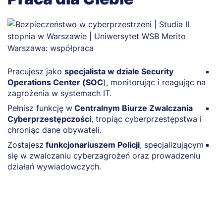
Pracujesz jako
specjalista w dziale Security
P
Operations Center (SOC
), monitorując i reagując na
W
zagrożenia w systemach IT.
z
Pełnisz funkcję w
Centralnym Biurze Zwalczania
Z
Cyberprzestępczości
, tropiąc cyberprzestępstwa i
A
chroniąc dane obywateli.
p
Zostajesz
funkcjonariuszem Policji
, specjalizującym
D
się w zwalczaniu cyberzagrożeń oraz prowadzeniu
IT
działań wywiadowczych.
c