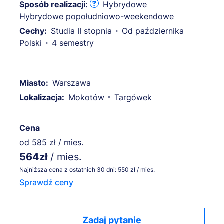
Sposób realizacji:
Hybrydowe
Hybrydowe popołudniowo-weekendowe
Cechy:
Studia II stopnia
Od października
Polski
4 semestry
Miasto:
Warszawa
Lokalizacja:
Mokotów
Targówek
Cena
od
585 zł / mies.
564zł
/ mies.
Najniższa cena z ostatnich 30 dni: 550 zł / mies.
Sprawdź ceny
Zadaj pytanie