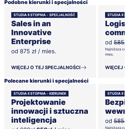
Podobne kierunki i specjalności
STUDIA II STOPNIA - SPECJALNOŚĆ
STUDIA II 
Sales in an
Logist
Innovative
comm
Enterprise
od
585zł
Najniższa cena
od 875 zł / mies.
mies.
WIĘCEJ O TEJ SPECJALNOŚCI
WIĘCEJ O
Polecane kierunki i specjalności
STUDIA II STOPNIA - KIERUNEK
STUDIA II S
Projektowanie
Bezpi
innowacji i sztuczna
wewnę
inteligencja
od
585zł
Najniższa cena