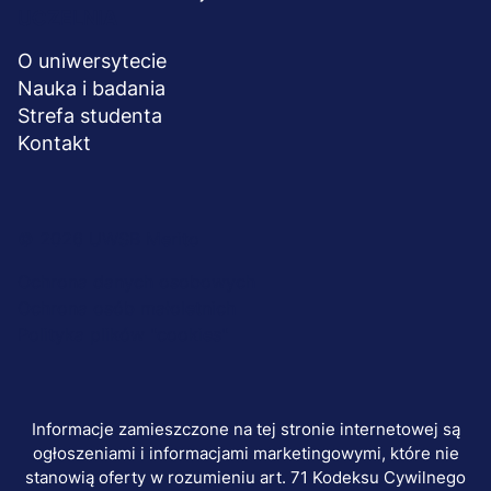
UCZELNIA
O uniwersytecie
Nauka i badania
Strefa studenta
Kontakt
Menu
© 2026 UWSB Merito
stopka-
Ochrona danych osobowych
Ochrona osób małoletnich
dodatkowe
Polityka plików "cookies"
Informacje zamieszczone na tej stronie internetowej są
ogłoszeniami i informacjami marketingowymi, które nie
stanowią oferty w rozumieniu art. 71 Kodeksu Cywilnego