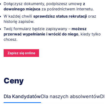
Dołączysz dokumenty, podpiszesz umowę
z
dowolnego miejsca
za pośrednictwem Internetu.
W każdej chwili
sprawdzisz status rekrutacji
oraz
historię zapisów.
Twój formularz będzie zapisywany –
możesz
przerwać wypełnianie i wrócić do niego
, kiedy tylko
chcesz.
Zapisz się online
Ceny
Dla Kandydatów
Dla naszych absolwentów
Dla