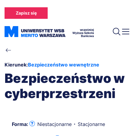
Przejdź
do
Zapisz się
treści
Ścieżka
nawigacyjna
Kierunek:
Bezpieczeństwo wewnętrzne
Bezpieczeństwo w
cyberprzestrzeni
Forma:
Niestacjonarne
Stacjonarne