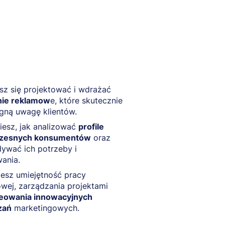
z się projektować i wdrażać
ie reklamow
e, które skutecznie
gną uwagę klientów.
esz, jak analizować
profile
zesnych konsumentów
oraz
ywać ich potrzeby i
ania.
esz umiejętność pracy
wej, zarządzania projektami
eowania innowacyjnych
zań
marketingowych.