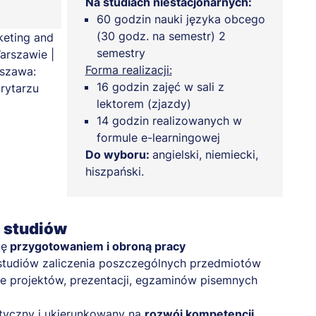
Na studiach niestacjonarnych:
60 godzin nauki języka obcego
(30 godz. na semestr) 2
semestry
Forma realizacji:
16 godzin zajęć w sali z
lektorem (zjazdy)
14 godzin realizowanych w
formule e-learningowej
Do wyboru:
angielski, niemiecki,
hiszpański.
a studiów
ię
przygotowaniem i obroną pracy
studiów zaliczenia poszczególnych przedmiotów
e projektów, prezentacji, egzaminów pisemnych
tyczny i ukierunkowany na
rozwój kompetencji