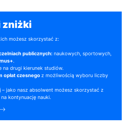
 zniżki
kich możesz skorzystać z:
czelniach publicznych:
naukowych, sportowych,
smus+
.
 na drugi kierunek studiów.
m opłat czesnego
z możliwością wyboru liczby
j
– jako nasz absolwent możesz skorzystać z
na kontynuację nauki.