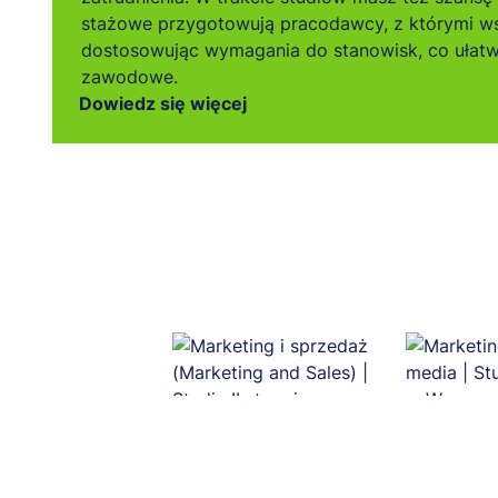
stażowe przygotowują pracodawcy, z którymi w
dostosowując wymagania do stanowisk, co ułatw
zawodowe.
Dowiedz się więcej