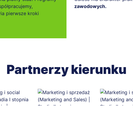
spółpracujemy,
zawodowych.
ia pierwsze kroki
Partnerzy kierunku