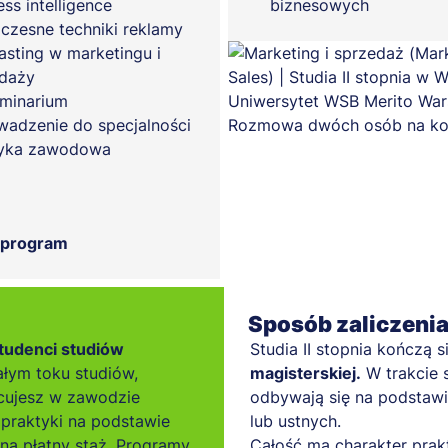
ess intelligence
biznesowych
zesne techniki reklamy
asting w marketingu i
daży
minarium
adzenie do specjalności
tyka zawodowa
 program
Sposób zaliczeni
tudenci studiów
Studia II stopnia kończą s
łym toku studiów,
magisterskiej.
W trakcie 
cujesz w zawodzie
odbywają się na podstawi
praktyki na podstawie
lub ustnych.
 na płatny staż. Programy
Całość ma charakter prak