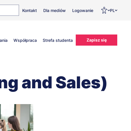
Top
Men
Prz
Kontakt
Dla mediów
Logowanie
PL
menu
WC
ję
Zapisz się
ania
Współpraca
Strefa studenta
ng and Sales)