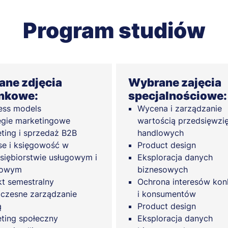
Program studiów
ne zdjęcia
Wybrane zajęcia
nkowe:
specjalnościowe:
ess models
Wycena i zarządzanie
egie marketingowe
wartością przedsięwzi
ting i sprzedaż B2B
handlowych
se i księgowość w
Product design
siębiorstwie usługowym i
Eksploracja danych
lowym
biznesowych
kt semestralny
Ochrona interesów kon
zesne zarządzanie
i konsumentów
ą
Product design
ting społeczny
Eksploracja danych