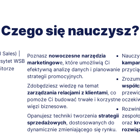
Czego się nauczysz?
Poznasz
nowoczesne narzędzia
Nauczys
marketingow
e, które umożliwią Ci
kampan
efektywną analizę danych i planowanie
przycią
strategii promocyjnych.
Zrozumi
Zdobędziesz wiedzę na temat
współc
zarządzania relacjami z klientami
, co
przewid
pomoże Ci budować trwałe i korzystne
oczekiw
więzi biznesowe.
Rozwini
Opanujesz techniki tworzenia
strategii
zespoło
sprzedażowych
, dostosowanych do
oraz
kr
dynamicznie zmieniającego się rynku.
rozwią