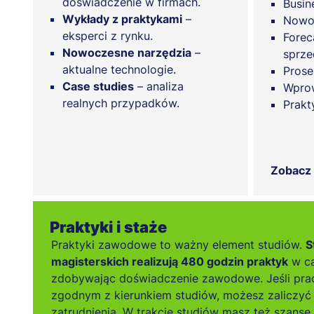
doświadczenie w firmach.
Busin
Wykłady z praktykami
–
Nowoc
eksperci z rynku.
Forec
Nowoczesne narzędzia
–
sprze
aktualne technologie.
Prose
Case studies
– analiza
Wprow
realnych przypadków.
Prak
Zobacz
Praktyki i staże
Praktyki zawodowe to ważny element studiów.
S
magisterskich realizują 480 godzin praktyk
w ca
zdobywając doświadczenie zawodowe. Jeśli pra
zgodnym z kierunkiem studiów, możesz zaliczyć 
zatrudnienia. W trakcie studiów masz też szansę