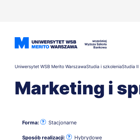
Przejdź
do
treści
Ścieżka
Uniwersytet WSB Merito Warszawa
Studia i szkolenia
Studia II
Marketing i s
nawigacyjna
Forma:
Stacjonarne
Sposób realizacji:
Hybrydowe