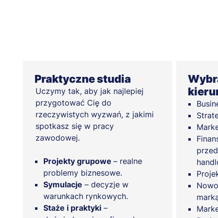
Praktyczne studia
Wybra
kieru
Uczymy tak, aby jak najlepiej
przygotować Cię do
Busin
rzeczywistych wyzwań, z jakimi
Strat
spotkasz się w pracy
Marke
zawodowej.
Finan
przed
Projekty grupowe
– realne
hand
problemy biznesowe.
Proje
Symulacje
– decyzje w
Nowoc
warunkach rynkowych.
mark
Staże i praktyki
–
Marke