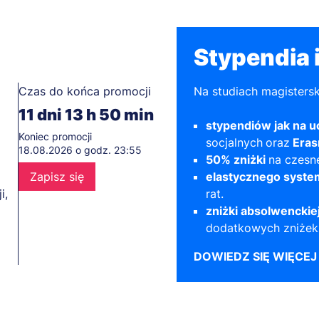
Stypendia i
Czas do końca promocji
Na studiach magisters
11
dni
13
h
50
min
stypendiów jak na u
Koniec promocji
socjalnych
oraz
Era
18.08.2026 o godz. 23:55
50% zniżki
na czesne
Zapisz się
elastycznego syste
i,
rat.
zniżki absolwenckie
dodatkowych zniżek 
DOWIEDZ SIĘ WIĘCEJ