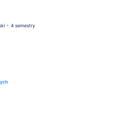
ski
4 semestry
wych