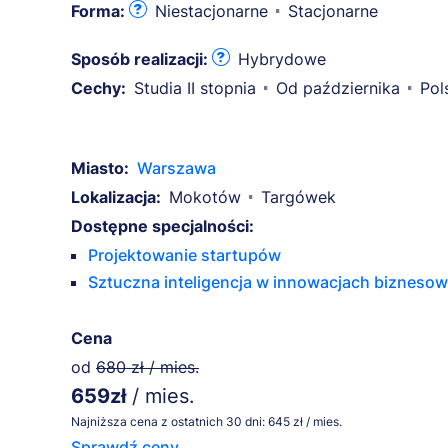
Forma:
Niestacjonarne
Stacjonarne
Sposób realizacji:
Hybrydowe
Cechy:
Studia II stopnia
Od października
Pol
Miasto:
Warszawa
Lokalizacja:
Mokotów
Targówek
Dostępne specjalności:
Projektowanie startupów
Sztuczna inteligencja w innowacjach bizneso
Cena
od
680 zł / mies.
659zł
/ mies.
Najniższa cena z ostatnich 30 dni: 645 zł / mies.
Sprawdź ceny