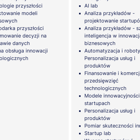
ologie przyszłości
AI lab
ktowanie modeli
Analiza przykładów -
esowych
projektowanie startup
darka przyszłości
Analiza przykładów - s
mowanie decyzji na
inteligencja w innowac
awie danych
biznesowych
a obsługa innowacji
Automatyzacja i robot
ologicznych
Personalizacja usług i
produktów
Finansowanie i komercj
przedsięwzięć
technologicznych
Modele innowacyjnośc
startupach
Personalizacja usług i
produktów
Pomiar skuteczności in
Startup lab