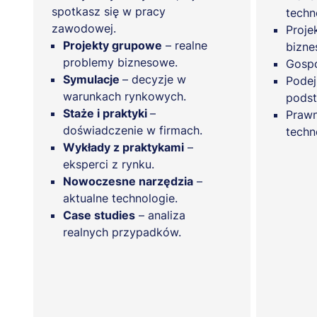
spotkasz się w pracy
techn
zawodowej.
Proje
Projekty grupowe
– realne
bizn
problemy biznesowe.
Gospo
Symulacje
– decyzje w
Podej
warunkach rynkowych.
podst
Staże i praktyki
–
Prawn
doświadczenie w firmach.
techn
Wykłady z praktykami
–
eksperci z rynku.
Nowoczesne narzędzia
–
aktualne technologie.
Case studies
– analiza
realnych przypadków.