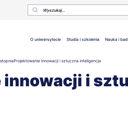
Główne
O uniwersytecie
Studia i szkolenia
Nauka i bad
menu
 stopnia
Projektowanie innowacji i sztuczna inteligencja
 innowacji i szt