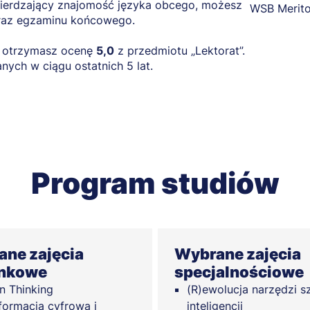
twierdzający znajomość języka obcego, możesz
 oraz egzaminu końcowego.
u otrzymasz ocenę
5,0
z przedmiotu „Lektorat”.
ych w ciągu ostatnich 5 lat.
Program studiów
ne zajęcia
Wybrane zajęcia
unkowe
specjalnościowe
n Thinking
(R)ewolucja narzędzi s
formacja cyfrowa i
inteligencji