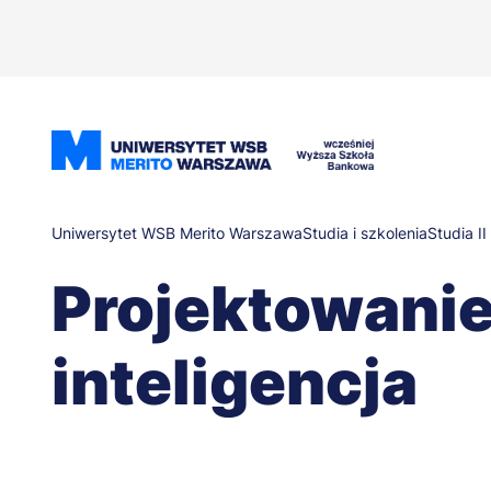
Przejdź
do
treści
Ścieżka
Uniwersytet WSB Merito Warszawa
Studia i szkolenia
Studia II
Projektowanie
nawigacyjna
inteligencja