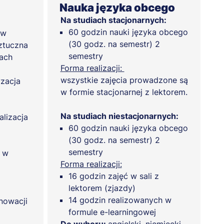
Nauka języka obcego
Na studiach stacjonarnych:
60 godzin nauki języka obcego
ów
(30 godz. na semestr) 2
ztuczna
semestry
jach
Forma realizacji:
wszystkie zajęcia prowadzone są
yzacja
w formie stacjonarnej z lektorem.
Na studiach niestacjonarnych:
alizacja
60 godzin nauki języka obcego
(30 godz. na semestr) 2
semestry
i w
Forma realizacji:
16 godzin zajęć w sali z
lektorem (zjazdy)
14 godzin realizowanych w
nowacji
formule e-learningowej