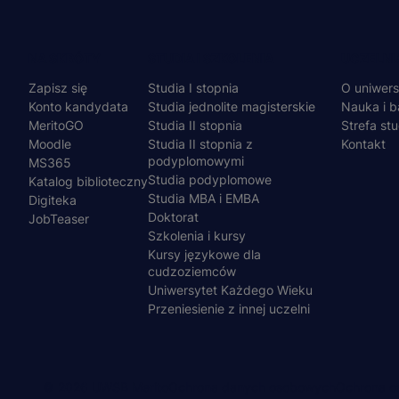
Menu
NA SKRÓTY
STUDIA I SZKOLENIA
UCZELNI
Zapisz się
Studia I stopnia
O uniwers
stopka
Konto kandydata
Studia jednolite magisterskie
Nauka i b
MeritoGO
Studia II stopnia
Strefa st
Moodle
Studia II stopnia z
Kontakt
podyplomowymi
MS365
Studia podyplomowe
Katalog biblioteczny
Studia MBA i EMBA
Digiteka
Doktorat
JobTeaser
Szkolenia i kursy
Kursy językowe dla
cudzoziemców
Uniwersytet Każdego Wieku
Przeniesienie z innej uczelni
© 2026 UWSB Merito
Ochrona danych osobowych
Ochrona os