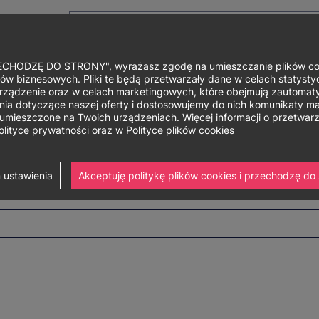
HODZĘ DO STRONY", wyrażasz zgodę na umieszczanie plików cook
ów biznesowych. Pliki te będą przetwarzały dane w celach statystycz
rządzenie oraz w celach marketingowych, które obejmują zautomaty
Główne
O uniwersytecie
Studia i szkolenia
Nauka i bad
a dotyczące naszej oferty i dostosowujemy do nich komunikaty mar
ą umieszczone na Twoich urządzeniach. Więcej informacji o przetwa
menu
olityce prywatności
oraz w
Polityce plików cookies
s
 ustawienia
Akceptuję politykę plików cookies i przechodzę do 