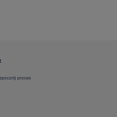
z
ozpocznij proces