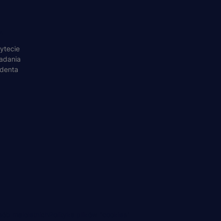
A
ytecie
adania
udenta
ób małoletnich
Polityka plików "cookies"