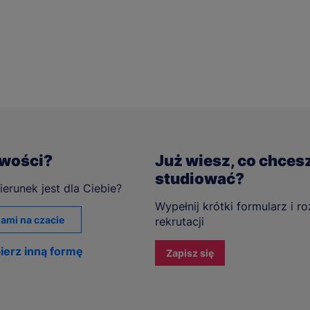
iwości?
Już wiesz, co chces
studiować?
ierunek jest dla Ciebie?
Wypełnij krótki formularz i r
ami na czacie
rekrutacji
ierz inną formę
Zapisz się