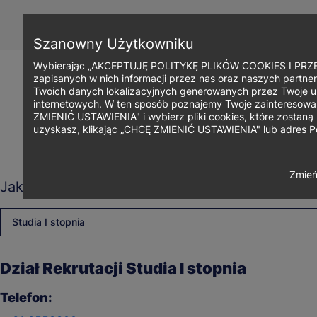
Przejdź
do
treści
Szanowny Użytkowniku
Wybierając „AKCEPTUJĘ POLITYKĘ PLIKÓW COOKIES I PRZEC
zapisanych w nich informacji przez nas oraz naszych partner
Twoich danych lokalizacyjnych generowanych przez Twoje u
internetowych. W ten sposób poznajemy Twoje zainteresowani
ZMIENIĆ USTAWIENIA" i wybierz pliki cookies, które zostan
uzyskasz, klikając „CHCĘ ZMIENIĆ USTAWIENIA" lub adres
P
Ścieżka
Uniwersytet WSB Merito w Poznaniu
Ajax
Contact details view
Zmień
Jaki rodzaj studiów Cię interesuje?
nawigacyjna
Studia I stopnia
Dział Rekrutacji Studia I stopnia
Telefon: