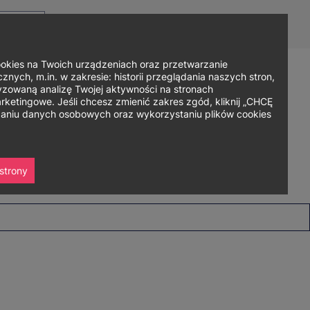
Top
Men
Prz
Kontakt
Dla mediów
Logowanie
PL
menu
WC
ję
ies na Twoich urządzeniach oraz przetwarzanie
nych, m.in. w zakresie: historii przeglądania naszych stron,
zowaną analizę Twojej aktywności na stronach
Zapisz się
ania
Współpraca
Strefa studenta
ketingowe. Jeśli chcesz zmienić zakres zgód, kliknij „CHCĘ
rzaniu danych osobowych oraz wykorzystaniu plików cookies
strony