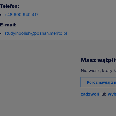
Telefon:
+48 600 940 417
E-mail:
studyinpolish@poznan.merito.pl
Masz wątpl
Nie wiesz, który k
Porozmawiaj z n
zadzwoń
lub
wyb